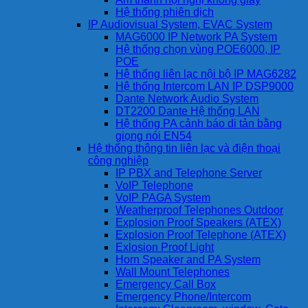
Hệ thống phiên dịch
IP Audiovisual System, EVAC System
MAG6000 IP Network PA System
Hệ thống chọn vùng POE6000, IP
POE
Hệ thống liên lạc nội bộ IP MAG6282
Hệ thống Intercom LAN IP DSP9000
Dante Network Audio System
DT2200 Dante Hệ thống LAN
Hệ thống PA cảnh báo di tản bằng
giọng nói EN54
Hệ thống thông tin liên lạc và điện thoại
công nghiệp
IP PBX and Telephone Server
VoIP Telephone
VoIP PAGA System
Weatherproof Telephones Outdoor
Explosion Proof Speakers (ATEX)
Explosion Proof Telephone (ATEX)
Exlosion Proof Light
Horn Speaker and PA System
Wall Mount Telephones
Emergency Call Box
Emergency Phone/Intercom