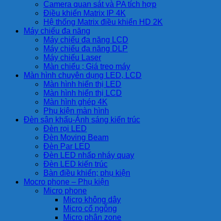
Camera quan sát và PA tích hợp
Điều khiển Matrix IP 4K
Hệ thống Matrix điều khiển HD 2K
Máy chiếu đa năng
Máy chiếu đa năng LCD
Máy chiếu đa năng DLP
Máy chiếu Laser
Màn chiếu ; Giá treo máy
Màn hình chuyên dụng LED, LCD
Màn hình hiển thị LED
Màn hình hiển thị LCD
Màn hình ghép 4K
Phụ kiện màn hình
Đèn sân khấu-Ánh sáng kiến trúc
Đèn rọi LED
Đèn Moving Beam
Đèn Par LED
Đèn LED nhấp nháy quay
Đèn LED kiến trúc
Bàn điều khiển; phụ kiện
Mocro phone – Phụ kiện
Micro phone
Micro không dây
Micro cổ ngỗng
Micro phân zone