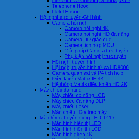
Intercom: Cleanroom, window, Gate
Telephone Hood
Hotel Phone
Hội nghị trực tuyến-Ghi hình
Camera hội nghị
Camera hội nghị 4K
Camera hội nghị HD đa năng
Camera HD giáo dục
Camera tích hợp MCU
Giải pháp Camera trực tuyến
Phụ kiện hội nghị trực tuyến
Hội nghị truyền hình
Hội nghị truyền hình từ xa HD8000
Camera quan sát và PA tích hợp
Điều khiển Matrix IP 4K
Hệ thống Matrix điều khiển HD 2K
Máy chiếu đa năng
Máy chiếu đa năng LCD
Máy chiếu đa năng DLP
Máy chiếu Laser
Màn chiếu ; Giá treo máy
Màn hình chuyên dụng LED, LCD
Màn hình hiển thị LED
Màn hình hiển thị LCD
Màn hình ghép 4K