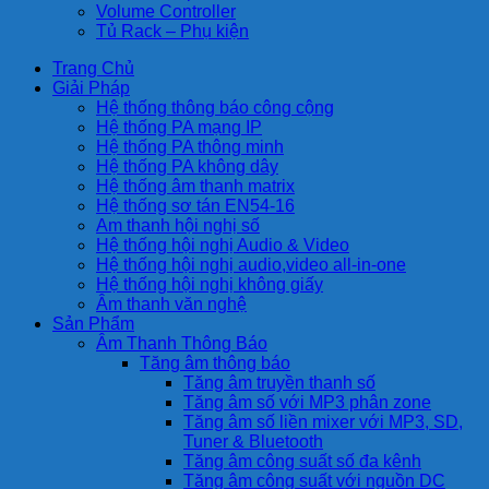
Volume Controller
Tủ Rack – Phụ kiện
Trang Chủ
Giải Pháp
Hệ thống thông báo công cộng
Hệ thống PA mạng IP
Hệ thống PA thông minh
Hệ thống PA không dây
Hệ thống âm thanh matrix
Hệ thống sơ tán EN54-16
Am thanh hội nghị số
Hệ thống hội nghị Audio & Video
Hệ thống hội nghị audio,video all-in-one
Hệ thống hội nghị không giấy
Âm thanh văn nghệ
Sản Phẩm
Âm Thanh Thông Báo
Tăng âm thông báo
Tăng âm truyền thanh số
Tăng âm số với MP3 phân zone
Tăng âm số liền mixer với MP3, SD,
Tuner & Bluetooth
Tăng âm công suất số đa kênh
Tăng âm công suất với nguồn DC