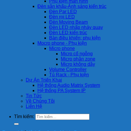
Phụ kiện màn hình
Đèn sân khấu-Ánh sáng kiến trúc
Đèn Par LED
Đèn rọi LED
Đèn Moving Beam
Đèn LED nhấp nháy quay
Đèn LED kiến trúc
Bàn điều khiển; phụ kiện
Mocro phone - Phụ kiện
Micro phone
Micro cổ ngỗng
Micro phân zone
Micro không dây
Volume Controller
Tủ Rack - Phụ kiện
Dự Án Triển Khai
Hệ thống Audio Matrix System
Hệ thống PA System IP
Tin Tức
Về Chúng Tôi
Liên Hệ
Tìm kiếm: