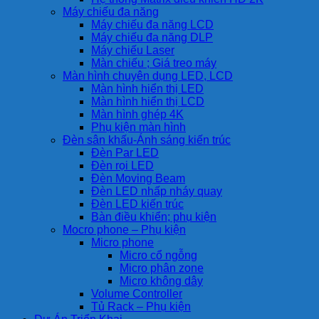
Máy chiếu đa năng
Máy chiếu đa năng LCD
Máy chiếu đa năng DLP
Máy chiếu Laser
Màn chiếu ; Giá treo máy
Màn hình chuyên dụng LED, LCD
Màn hình hiển thị LED
Màn hình hiển thị LCD
Màn hình ghép 4K
Phụ kiện màn hình
Đèn sân khấu-Ánh sáng kiến trúc
Đèn Par LED
Đèn rọi LED
Đèn Moving Beam
Đèn LED nhấp nháy quay
Đèn LED kiến trúc
Bàn điều khiển; phụ kiện
Mocro phone – Phụ kiện
Micro phone
Micro cổ ngỗng
Micro phân zone
Micro không dây
Volume Controller
Tủ Rack – Phụ kiện