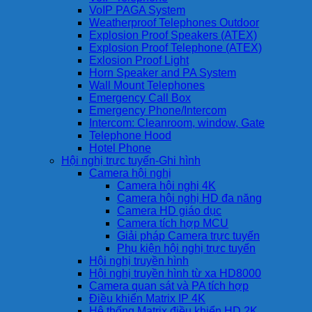
VoIP PAGA System
Weatherproof Telephones Outdoor
Explosion Proof Speakers (ATEX)
Explosion Proof Telephone (ATEX)
Exlosion Proof Light
Horn Speaker and PA System
Wall Mount Telephones
Emergency Call Box
Emergency Phone/Intercom
Intercom: Cleanroom, window, Gate
Telephone Hood
Hotel Phone
Hội nghị trực tuyến-Ghi hình
Camera hội nghị
Camera hội nghị 4K
Camera hội nghị HD đa năng
Camera HD giáo dục
Camera tích hợp MCU
Giải pháp Camera trực tuyến
Phụ kiện hội nghị trực tuyến
Hội nghị truyền hình
Hội nghị truyền hình từ xa HD8000
Camera quan sát và PA tích hợp
Điều khiển Matrix IP 4K
Hệ thống Matrix điều khiển HD 2K