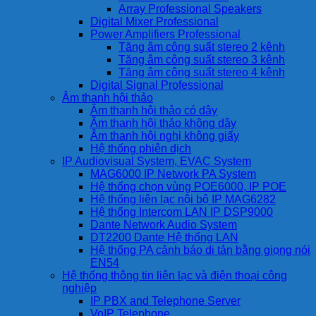
Array Professional Speakers
Digital Mixer Professional
Power Amplifiers Professional
Tăng âm công suất stereo 2 kênh
Tăng âm công suất stereo 3 kênh
Tăng âm công suất stereo 4 kênh
Digital Signal Professional
Âm thanh hội thảo
Âm thanh hội thảo có dây
Âm thanh hội thảo không dây
Âm thanh hội nghị không giấy
Hệ thống phiên dịch
IP Audiovisual System, EVAC System
MAG6000 IP Network PA System
Hệ thống chọn vùng POE6000, IP POE
Hệ thống liên lạc nội bộ IP MAG6282
Hệ thống Intercom LAN IP DSP9000
Dante Network Audio System
DT2200 Dante Hệ thống LAN
Hệ thống PA cảnh báo di tản bằng giọng nói
EN54
Hệ thống thông tin liên lạc và điện thoại công
nghiệp
IP PBX and Telephone Server
VoIP Telephone