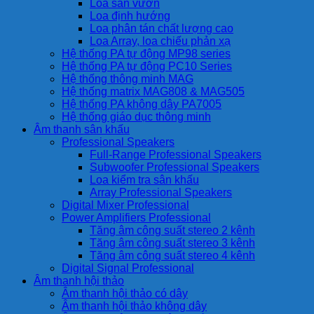
Loa sân vườn
Loa định hướng
Loa phân tán chất lượng cao
Loa Array, loa chiếu phản xạ
Hệ thống PA tự động MP98 series
Hệ thống PA tự động PC10 Series
Hệ thống thông minh MAG
Hệ thống matrix MAG808 & MAG505
Hệ thống PA không dây PA7005
Hệ thống giáo dục thông minh
Âm thanh sân khấu
Professional Speakers
Full-Range Professional Speakers
Subwoofer Professional Speakers
Loa kiểm tra sân khấu
Array Professional Speakers
Digital Mixer Professional
Power Amplifiers Professional
Tăng âm công suất stereo 2 kênh
Tăng âm công suất stereo 3 kênh
Tăng âm công suất stereo 4 kênh
Digital Signal Professional
Âm thanh hội thảo
Âm thanh hội thảo có dây
Âm thanh hội thảo không dây