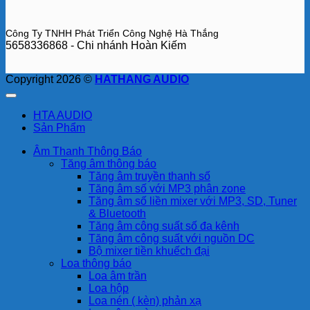
Công Ty TNHH Phát Triển Công Nghệ Hà Thắng
5658336868 - Chi nhánh Hoàn Kiếm
Copyright 2026 ©
HATHANG AUDIO
HTA AUDIO
Sản Phẩm
Âm Thanh Thông Báo
Tăng âm thông báo
Tăng âm truyền thanh số
Tăng âm số với MP3 phân zone
Tăng âm số liền mixer với MP3, SD, Tuner
& Bluetooth
Tăng âm công suất số đa kênh
Tăng âm công suất với nguồn DC
Bộ mixer tiền khuếch đại
Loa thông báo
Loa âm trần
Loa hộp
Loa nén ( kèn) phản xạ