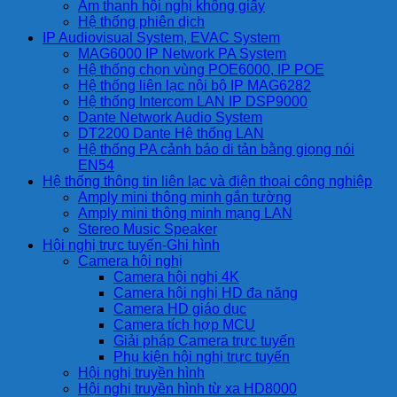
Âm thanh hội nghị không giấy
Hệ thống phiên dịch
IP Audiovisual System, EVAC System
MAG6000 IP Network PA System
Hệ thống chọn vùng POE6000, IP POE
Hệ thống liên lạc nội bộ IP MAG6282
Hệ thống Intercom LAN IP DSP9000
Dante Network Audio System
DT2200 Dante Hệ thống LAN
Hệ thống PA cảnh báo di tản bằng giọng nói
EN54
Hệ thống thông tin liên lạc và điện thoại công nghiệp
Amply mini thông minh gắn tường
Amply mini thông minh mạng LAN
Stereo Music Speaker
Hội nghị trực tuyến-Ghi hình
Camera hội nghị
Camera hội nghị 4K
Camera hội nghị HD đa năng
Camera HD giáo dục
Camera tích hợp MCU
Giải pháp Camera trực tuyến
Phụ kiện hội nghị trực tuyến
Hội nghị truyền hình
Hội nghị truyền hình từ xa HD8000