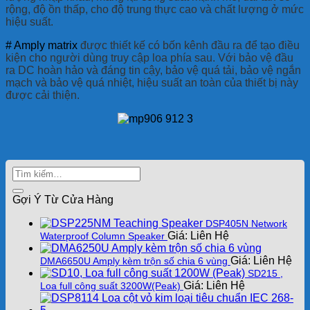
rộng, độ ồn thấp, cho độ trung thực cao và chất lượng ở mức
hiệu suất.
# Amply matrix
được thiết kế có bốn kênh đầu ra để tạo điều
kiện cho người dùng truy cập loa phía sau. Với bảo vệ đầu
ra DC hoàn hảo và đáng tin cậy, bảo vệ quá tải, bảo vệ ngắn
mạch và bảo vệ quá nhiệt, hiệu suất an toàn của thiết bị này
được cải thiện.
Gợi Ý Từ Cửa Hàng
DSP405N Network
Giá: Liên Hệ
Waterproof Column Speaker
Giá: Liên Hệ
DMA6650U Amply kèm trộn số chia 6 vùng
SD215 ,
Giá: Liên Hệ
Loa full công suất 3200W(Peak)