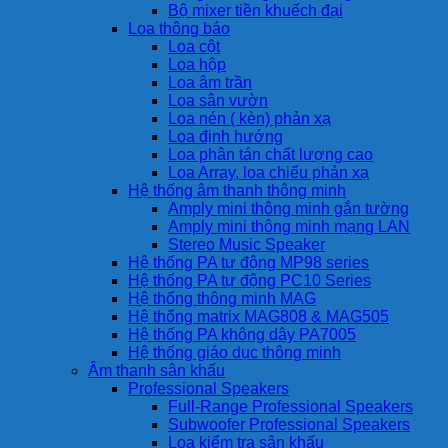
Bộ mixer tiền khuếch đại
Loa thông báo
Loa cột
Loa hộp
Loa âm trần
Loa sân vườn
Loa nén ( kèn) phản xạ
Loa định hướng
Loa phân tán chất lượng cao
Loa Array, loa chiếu phản xạ
Hệ thống âm thanh thông minh
Amply mini thông minh gắn tường
Amply mini thông minh mạng LAN
Stereo Music Speaker
Hệ thống PA tự động MP98 series
Hệ thống PA tự động PC10 Series
Hệ thống thông minh MAG
Hệ thống matrix MAG808 & MAG505
Hệ thống PA không dây PA7005
Hệ thống giáo dục thông minh
Âm thanh sân khấu
Professional Speakers
Full-Range Professional Speakers
Subwoofer Professional Speakers
Loa kiểm tra sân khấu