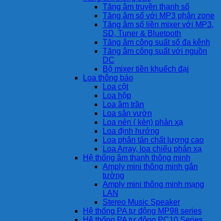
Tăng âm truyền thanh số
Tăng âm số với MP3 phân zone
Tăng âm số liền mixer với MP3,
SD, Tuner & Bluetooth
Tăng âm công suất số đa kênh
Tăng âm công suất với nguồn
DC
Bộ mixer tiền khuếch đại
Loa thông báo
Loa cột
Loa hộp
Loa âm trần
Loa sân vườn
Loa nén ( kèn) phản xạ
Loa định hướng
Loa phân tán chất lượng cao
Loa Array, loa chiếu phản xạ
Hệ thống âm thanh thông minh
Amply mini thông minh gắn
tường
Amply mini thông minh mạng
LAN
Stereo Music Speaker
Hệ thống PA tự động MP98 series
Hệ thống PA tự động PC10 Series