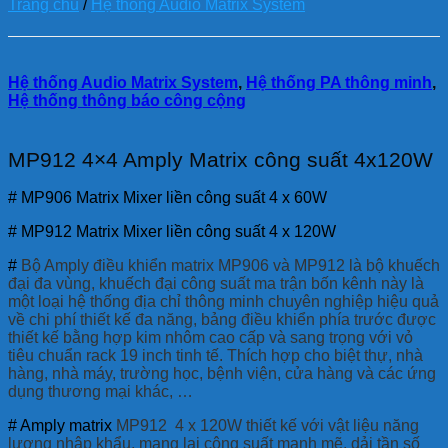
Trang chủ
/
Hệ thống Audio Matrix System
Hệ thống Audio Matrix System
,
Hệ thống PA thông minh
,
Hệ thống thông báo công cộng
MP912 4×4 Amply Matrix công suất 4x120W
# MP906 Matrix Mixer liền công suất 4 x 60W
# MP912 Matrix Mixer liền công suất 4 x 120W
#
Bộ Amply điều khiển matrix MP906 và MP912 là bộ khuếch
đại đa vùng, khuếch đại công suất ma trận bốn kênh này là
một loại hệ thống địa chỉ thông minh chuyên nghiệp hiệu quả
về chi phí thiết kế đa năng, bảng điều khiển phía trước được
thiết kế bằng hợp kim nhôm cao cấp và sang trọng với vỏ
tiêu chuẩn rack 19 inch tinh tế. Thích hợp cho biệt thự, nhà
hàng, nhà máy, trường học, bệnh viện, cửa hàng và các ứng
dụng thương mại khác, …
# Amply matrix
MP912 4 x 120W thiết kế với vật liệu năng
lượng nhập khẩu, mang lại công suất mạnh mẽ, dải tần số