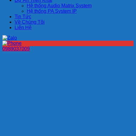
Dự Án Triển Khai
Hệ thống Audio Matrix System
Hệ thống PA System IP
Tin Tức
Về Chúng Tôi
Liên Hệ
0989037009