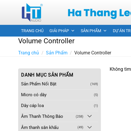
Skip
to
content
TRANG CHỦ
GIẢI PHÁP
SẢN PHẨM
DỰ ÁN TR
Volume Controller
Trang chủ
/
Sản Phẩm
/
Volume Controller
Không tìm
DANH MỤC SẢN PHẨM
Sản Phẩm Nổi Bật
(169)
Micro có dây
(5)
Dây cáp loa
(1)
Âm Thanh Thông Báo
(258)
Âm thanh sân khấu
(49)