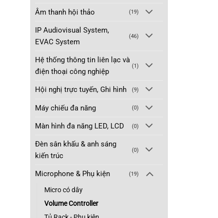
Âm thanh hội thảo
(19)
IP Audiovisual System,
(46)
EVAC System
Hệ thống thông tin liên lạc và
(1)
điện thoại công nghiệp
Hội nghị trực tuyến, Ghi hình
(9)
Máy chiếu đa năng
(0)
Màn hình đa năng LED, LCD
(0)
Đèn sân khấu & anh sáng
(0)
kiến trúc
Microphone & Phụ kiện
(19)
Micro có dây
Volume Controller
Tủ Rack - Phụ kiện