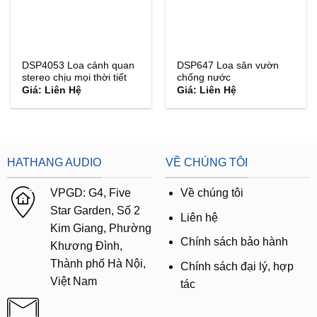
DSP4053 Loa cảnh quan
DSP647 Loa sân vườn
stereo chịu mọi thời tiết
chống nước
Giá: Liên Hệ
Giá: Liên Hệ
HATHANG AUDIO
VỀ CHÚNG TÔI
VPGD:
G4,
Five
Về chúng tôi
Star Garden, Số 2
Liên hệ
Kim Giang, Phường
Chính sách bảo hành
Khương Đình,
Thành phố Hà Nội,
Chính sách đại lý, hợp
Việt Nam
tác