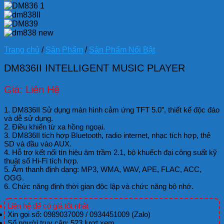
Trang chủ
/
Sản Phẩm
/
Sản Phẩm Nổi Bật
DM836II INTELLIGENT MUSIC PLAYER
Giá: Liên Hệ
1. DM836II Sử dụng màn hình cảm ứng TFT 5.0”, thiết kế độc đáo
và dễ sử dụng.
2. Điều khiển từ xa hồng ngoại.
3. DM836II tích hợp Bluetooth, radio internet, nhạc tích hợp, thẻ
SD và đầu vào AUX.
4. Hỗ trợ kết nối tín hiệu âm trầm 2.1, bộ khuếch đại công suất kỹ
thuật số Hi-Fi tích hợp.
5. Âm thanh định dạng: MP3, WMA, WAV, APE, FLAC, ACC,
OGG.
6. Chức năng định thời gian độc lập và chức năng bộ nhớ.
Liên hệ để có giá tốt nhất
Xin gọi số: 0989037009 / 0934451009 (Zalo)
Số người truy cập: 523 lượt xem