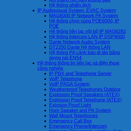
Hệ thống phiên dịch
IP Audiovisual System, EVAC System
MAG6000 IP Network PA System
Hệ thống chọn vùng POE6000, IP
POE
Hệ thống liên lạc nội bộ IP MAG6282
Hệ thống Intercom LAN IP DSP9000
Dante Network Audio System
DT2200 Dante Hệ thống LAN
Hệ thống PA cảnh báo di tản bằng
giọng nói EN54
Hệ thống thông tin liên lạc và điện thoại
công nghiệp
IP PBX and Telephone Server
VoIP Telephone
VoIP PAGA System
Weatherproof Telephones Outdoor
Explosion Proof Speakers (ATEX)
Explosion Proof Telephone (ATEX)
Exlosion Proof Light
Horn Speaker and PA System
Wall Mount Telephones
Emergency Call Box
Emergency Phone/Intercom