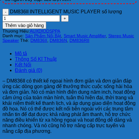
DM836II INTELLIGENT MUSIC PLAYER số lượng
Thêm vào giỏ hàng
Thương Hiệu:
AUXDIO
DSPPA
Danh mục:
Sản Phẩm Nổi Bật
,
Smart Music Amplifier
,
Stereo Music
Speaker
Thẻ:
DM836II
,
DM836N
,
DM836RII
Mô tả
Thông Số Kĩ Thuật
Kết Nối
Đánh giá (0)
– DM836II có thiết kế ngoại hình đơn giản và đơn giản đáp
ứng các dòng gọn gàng để thưởng thức cuộc sống hài hòa
và đơn giản. Nó có màn hình điện dung năm inch, hoạt động
cảm ứng của toàn màn hình, tuân thủ hiện đại, thời trang và
khái niệm thiết kế thanh lịch, và áp dụng giao diện hoạt động
đồ họa. Nó có thể được kết nối bên ngoài với các trung tâm
nhắn tin để đạt được khả năng phát âm thanh, hỗ trợ chức
năng điều khiển từ xa hồng ngoại và hoạt động dễ dàng và
nhanh chóng. Và nó cũng hỗ trợ nâng cấp trực tuyến và
nâng cấp địa phương.