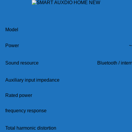
Model
Power
~
Sound resource
Bluetooth / intern
Auxiliary input impedance
Rated power
frequency response
Total harmonic distortion