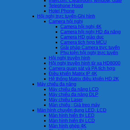
Intercom: Cleanroom, window, Gate
Telephone Hood
Hotel Phone
Hội nghị trực tuyến-Ghi hình
Camera hội nghị
Camera hội nghị 4K
Camera hội nghị HD đa năng
Camera HD giáo dục
Camera tích hợp MCU
Giải pháp Camera trực tuyến
Phụ kiện hội nghị trực tuyến
Hội nghị truyền hình
Hội nghị truyền hình từ xa HD8000
Camera quan sát và PA tích hợp
Điều khiển Matrix IP 4K
Hệ thống Matrix điều khiển HD 2K
Máy chiếu đa năng
Máy chiếu đa năng LCD
Máy chiếu đa năng DLP
Máy chiếu Laser
Màn chiếu ; Giá treo máy
Màn hình chuyên dụng LED, LCD
Màn hình hiển thị LED
Màn hình hiển thị LCD
Màn hình ghép 4K