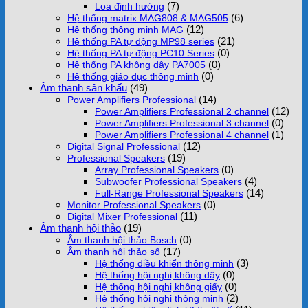
(7)
Loa định hướng
(6)
Hệ thống matrix MAG808 & MAG505
(12)
Hệ thống thông minh MAG
(21)
Hệ thống PA tự động MP98 series
(0)
Hệ thống PA tự động PC10 Series
(0)
Hệ thống PA không dây PA7005
(0)
Hệ thống giáo dục thông minh
Âm thanh sân khấu
(49)
(14)
Power Amplifiers Professional
(12)
Power Amplifiers Professional 2 channel
(0)
Power Amplifiers Professional 3 channel
(1)
Power Amplifiers Professional 4 channel
(12)
Digital Signal Professional
(19)
Professional Speakers
(0)
Array Professional Speakers
(4)
Subwoofer Professional Speakers
(14)
Full-Range Professional Speakers
(0)
Monitor Professional Speakers
(11)
Digital Mixer Professional
Âm thanh hội thảo
(19)
(0)
Âm thanh hội thảo Bosch
(17)
Âm thanh hội thảo số
(3)
Hệ thống điều khiển thông minh
(0)
Hệ thống hội nghị không dây
(0)
Hệ thống hội nghị không giấy
(2)
Hệ thống hội nghị thông minh