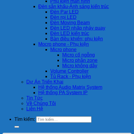
Phụ kiện màn hình
Đèn sân khấu-Ánh sáng kiến trúc
Đèn Par LED
Đèn rọi LED
Đèn Moving Beam
Đèn LED nhấp nháy quay
Đèn LED kiến trúc
Bàn điều khiển; phụ kiện
Mocro phone - Phụ kiện
Micro phone
Micro cổ ngỗng
Micro phân zone
Micro không dây
Volume Controller
Tủ Rack - Phụ kiện
Dự Án Triển Khai
Hệ thống Audio Matrix System
Hệ thống PA System IP
Tin Tức
Về Chúng Tôi
Liên Hệ
Tìm kiếm: