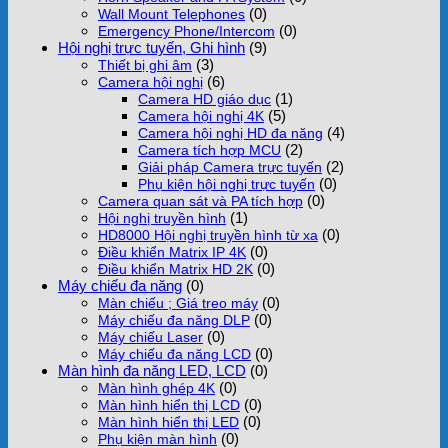
(0)
Wall Mount Telephones
(0)
Emergency Phone/Intercom
Hội nghị trực tuyến, Ghi hình
(9)
(3)
Thiết bị ghi âm
(6)
Camera hội nghị
(1)
Camera HD giáo dục
(5)
Camera hội nghị 4K
(4)
Camera hội nghị HD đa năng
(2)
Camera tích hợp MCU
(2)
Giải pháp Camera trực tuyến
(0)
Phụ kiện hội nghị trực tuyến
(0)
Camera quan sát và PA tích hợp
(1)
Hội nghị truyền hình
(0)
HD8000 Hội nghị truyền hình từ xa
(0)
Điều khiển Matrix IP 4K
(0)
Điều khiển Matrix HD 2K
Máy chiếu đa năng
(0)
(0)
Màn chiếu ; Giá treo máy
(0)
Máy chiếu đa năng DLP
(0)
Máy chiếu Laser
(0)
Máy chiếu đa năng LCD
Màn hình đa năng LED, LCD
(0)
(0)
Màn hình ghép 4K
(0)
Màn hình hiển thị LCD
(0)
Màn hình hiển thị LED
(0)
Phụ kiện màn hình