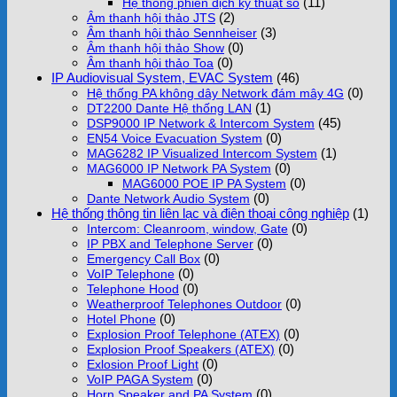
(11)
Hệ thống phiên dịch kỹ thuật số
(2)
Âm thanh hội thảo JTS
(3)
Âm thanh hội thảo Sennheiser
(0)
Âm thanh hội thảo Show
(0)
Âm thanh hội thảo Toa
IP Audiovisual System, EVAC System
(46)
(0)
Hệ thống PA không dây Network đám mây 4G
(1)
DT2200 Dante Hệ thống LAN
(45)
DSP9000 IP Network & Intercom System
(0)
EN54 Voice Evacuation System
(1)
MAG6282 IP Visualized Intercom System
(0)
MAG6000 IP Network PA System
(0)
MAG6000 POE IP PA System
(0)
Dante Network Audio System
Hệ thống thông tin liên lạc và điện thoại công nghiệp
(1)
(0)
Intercom: Cleanroom, window, Gate
(0)
IP PBX and Telephone Server
(0)
Emergency Call Box
(0)
VoIP Telephone
(0)
Telephone Hood
(0)
Weatherproof Telephones Outdoor
(0)
Hotel Phone
(0)
Explosion Proof Telephone (ATEX)
(0)
Explosion Proof Speakers (ATEX)
(0)
Exlosion Proof Light
(0)
VoIP PAGA System
(0)
Horn Speaker and PA System