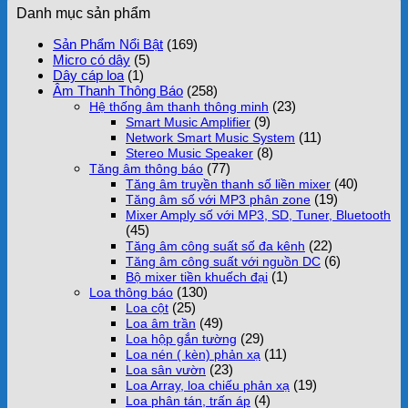
Danh mục sản phẩm
Sản Phẩm Nổi Bật
(169)
Micro có dây
(5)
Dây cáp loa
(1)
Âm Thanh Thông Báo
(258)
(23)
Hệ thống âm thanh thông minh
(9)
Smart Music Amplifier
(11)
Network Smart Music System
(8)
Stereo Music Speaker
(77)
Tăng âm thông báo
(40)
Tăng âm truyền thanh số liền mixer
(19)
Tăng âm số với MP3 phân zone
Mixer Amply số với MP3, SD, Tuner, Bluetooth
(45)
(22)
Tăng âm công suất số đa kênh
(6)
Tăng âm công suất với nguồn DC
(1)
Bộ mixer tiền khuếch đại
(130)
Loa thông báo
(25)
Loa cột
(49)
Loa âm trần
(29)
Loa hộp gắn tường
(11)
Loa nén ( kèn) phản xạ
(23)
Loa sân vườn
(19)
Loa Array, loa chiếu phản xạ
(4)
Loa phân tán, trấn áp