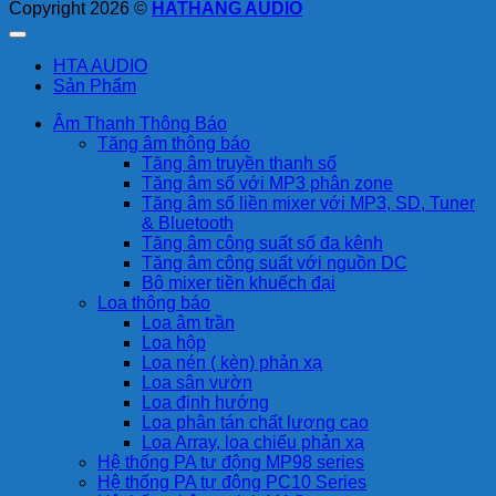
Copyright 2026 ©
HATHANG AUDIO
HTA AUDIO
Sản Phẩm
Âm Thanh Thông Báo
Tăng âm thông báo
Tăng âm truyền thanh số
Tăng âm số với MP3 phân zone
Tăng âm số liền mixer với MP3, SD, Tuner
& Bluetooth
Tăng âm công suất số đa kênh
Tăng âm công suất với nguồn DC
Bộ mixer tiền khuếch đại
Loa thông báo
Loa âm trần
Loa hộp
Loa nén ( kèn) phản xạ
Loa sân vườn
Loa định hướng
Loa phân tán chất lượng cao
Loa Array, loa chiếu phản xạ
Hệ thống PA tự động MP98 series
Hệ thống PA tự động PC10 Series