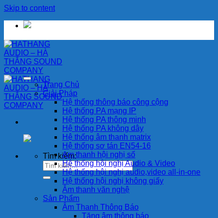
Skip to content
Trang Chủ
Giải Pháp
Hệ thống thông báo công cộng
Hệ thống PA mạng IP
Hệ thống PA thông minh
Hệ thống PA không dây
Hệ thống âm thanh matrix
Hệ thống sơ tán EN54-16
Am thanh hội nghị số
Tìm kiếm:
Hệ thống hội nghị Audio & Video
Hệ thống hội nghị audio,video all-in-one
Hệ thống hội nghị không giấy
Âm thanh văn nghệ
Sản Phẩm
Âm Thanh Thông Báo
Tăng âm thông báo