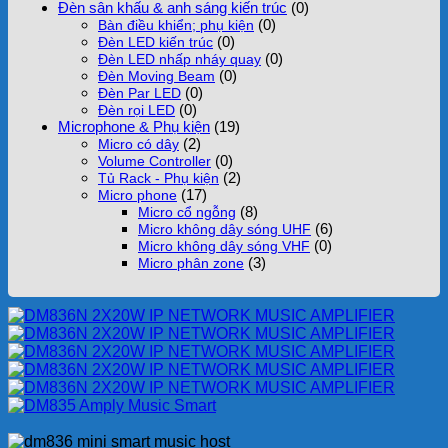
Đèn sân khấu & anh sáng kiến trúc
(0)
(0)
Bàn điều khiển; phụ kiện
(0)
Đèn LED kiến trúc
(0)
Đèn LED nhấp nháy quay
(0)
Đèn Moving Beam
(0)
Đèn Par LED
(0)
Đèn rọi LED
Microphone & Phụ kiện
(19)
(2)
Micro có dây
(0)
Volume Controller
(2)
Tủ Rack - Phụ kiện
(17)
Micro phone
(8)
Micro cổ ngỗng
(6)
Micro không dây sóng UHF
(0)
Micro không dây sóng VHF
(3)
Micro phân zone