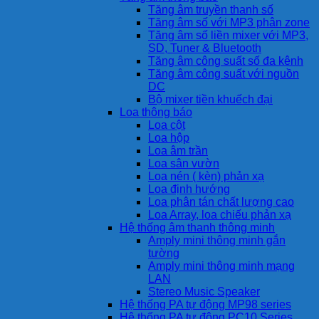
Tăng âm truyền thanh số
Tăng âm số với MP3 phân zone
Tăng âm số liền mixer với MP3,
SD, Tuner & Bluetooth
Tăng âm công suất số đa kênh
Tăng âm công suất với nguồn
DC
Bộ mixer tiền khuếch đại
Loa thông báo
Loa cột
Loa hộp
Loa âm trần
Loa sân vườn
Loa nén ( kèn) phản xạ
Loa định hướng
Loa phân tán chất lượng cao
Loa Array, loa chiếu phản xạ
Hệ thống âm thanh thông minh
Amply mini thông minh gắn
tường
Amply mini thông minh mạng
LAN
Stereo Music Speaker
Hệ thống PA tự động MP98 series
Hệ thống PA tự động PC10 Series