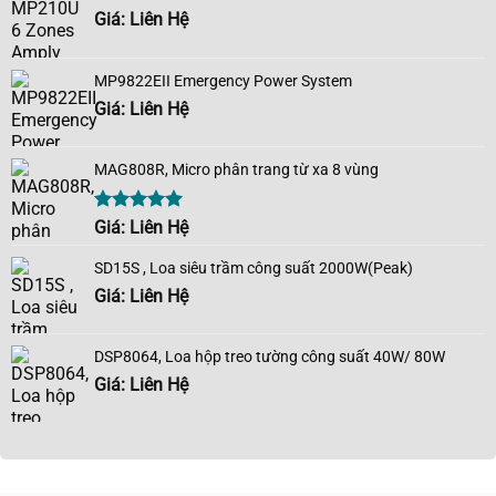
Giá: Liên Hệ
MP9822EII Emergency Power System
Giá: Liên Hệ
MAG808R, Micro phân trang từ xa 8 vùng
Được xếp
Giá: Liên Hệ
hạng
5.00
5 sao
SD15S , Loa siêu trầm công suất 2000W(Peak)
Giá: Liên Hệ
DSP8064, Loa hộp treo tường công suất 40W/ 80W
Giá: Liên Hệ