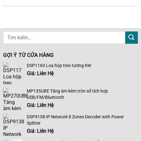
GỢI Ý TỪ CỬA HÀNG
DSP116II Loa hộp treo tường 6W
Giá: Liên Hệ
MP135UBE Tăng âm kèm trộn số tích hợp
USB/FM/Bluetooth
Giá: Liên Hệ
DSP9138 IP Network 8 Zones Decoder with Power
Splitter
Giá: Liên Hệ