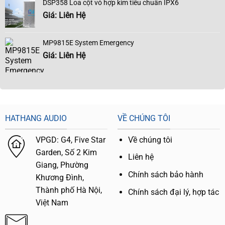
DSP358 Loa cột vỏ hợp kim tiêu chuẩn IPX6
Giá: Liên Hệ
MP9815E System Emergency
Giá: Liên Hệ
HATHANG AUDIO
VỀ CHÚNG TÔI
VPGD:
G4,
Five Star
Về chúng tôi
Garden, Số 2 Kim
Liên hệ
Giang, Phường
Chính sách bảo hành
Khương Đình,
Thành phố Hà Nội,
Chính sách đại lý, hợp tác
Việt Nam