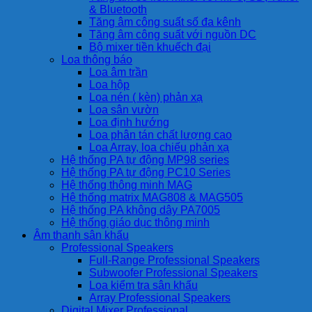
& Bluetooth
Tăng âm công suất số đa kênh
Tăng âm công suất với nguồn DC
Bộ mixer tiền khuếch đại
Loa thông báo
Loa âm trần
Loa hộp
Loa nén ( kèn) phản xạ
Loa sân vườn
Loa định hướng
Loa phân tán chất lượng cao
Loa Array, loa chiếu phản xạ
Hệ thống PA tự động MP98 series
Hệ thống PA tự động PC10 Series
Hệ thống thông minh MAG
Hệ thống matrix MAG808 & MAG505
Hệ thống PA không dây PA7005
Hệ thống giáo dục thông minh
Âm thanh sân khấu
Professional Speakers
Full-Range Professional Speakers
Subwoofer Professional Speakers
Loa kiểm tra sân khấu
Array Professional Speakers
Digital Mixer Professional