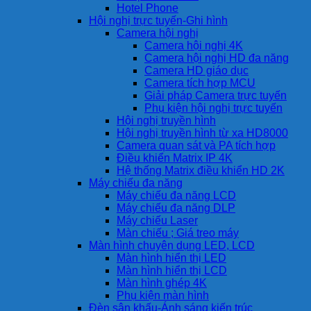
Hotel Phone
Hội nghị trực tuyến-Ghi hình
Camera hội nghị
Camera hội nghị 4K
Camera hội nghị HD đa năng
Camera HD giáo dục
Camera tích hợp MCU
Giải pháp Camera trực tuyến
Phụ kiện hội nghị trực tuyến
Hội nghị truyền hình
Hội nghị truyền hình từ xa HD8000
Camera quan sát và PA tích hợp
Điều khiển Matrix IP 4K
Hệ thống Matrix điều khiển HD 2K
Máy chiếu đa năng
Máy chiếu đa năng LCD
Máy chiếu đa năng DLP
Máy chiếu Laser
Màn chiếu ; Giá treo máy
Màn hình chuyên dụng LED, LCD
Màn hình hiển thị LED
Màn hình hiển thị LCD
Màn hình ghép 4K
Phụ kiện màn hình
Đèn sân khấu-Ánh sáng kiến trúc