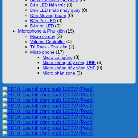
(0)
Đèn LED kiến trúc
(0)
Đèn LED nhấp nháy quay
(0)
Đèn Moving Beam
(0)
Đèn Par LED
(0)
Đèn rọi LED
Microphone & Phụ kiện
(19)
(2)
Micro có dây
(0)
Volume Controller
(2)
Tủ Rack - Phụ kiện
(17)
Micro phone
(8)
Micro cổ ngỗng
(6)
Micro không dây sóng UHF
(0)
Micro không dây sóng VHF
(3)
Micro phân zone