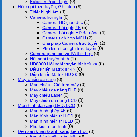
(0)
Exlosion Proof Light
Hội nghị trực tuyến, Ghi hình
(9)
(3)
Thiết bị ghi âm
(6)
Camera hội nghị
(1)
Camera HD giáo dục
(5)
Camera hội nghị 4K
(4)
Camera hội nghị HD đa năng
(2)
Camera tích hợp MCU
(2)
Giải pháp Camera trực tuyến
(0)
Phụ kiện hội nghị trực tuyến
(0)
Camera quan sát và PA tích hợp
(1)
Hội nghị truyền hình
(0)
HD8000 Hội nghị truyền hình từ xa
(0)
Điều khiển Matrix IP 4K
(0)
Điều khiển Matrix HD 2K
Máy chiếu đa năng
(0)
(0)
Màn chiếu ; Giá treo máy
(0)
Máy chiếu đa năng DLP
(0)
Máy chiếu Laser
(0)
Máy chiếu đa năng LCD
Màn hình đa năng LED, LCD
(0)
(0)
Màn hình ghép 4K
(0)
Màn hình hiển thị LCD
(0)
Màn hình hiển thị LED
(0)
Phụ kiện màn hình
Đèn sân khấu & anh sáng kiến trúc
(0)
(0)
Bàn điều khiển; phụ kiện