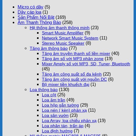
Micro có dây
(5)
Dây cáp loa
(1)
Sản Phẩm Nổi Bật
(169)
Âm Thanh Thông Báo
(258)
(23)
Hệ thống âm thanh thông minh
(9)
Smart Music Amplifier
(11)
Network Smart Music System
(8)
Stereo Music Speaker
(77)
Tăng âm thông báo
(40)
Tăng âm truyền thanh số liền mixer
(19)
Tăng âm số với MP3 phân zone
Mixer Amply số với MP3, SD, Tuner, Bluetooth
(45)
(22)
Tăng âm công suất số đa kênh
(6)
Tăng âm công suất với nguồn DC
(1)
Bộ mixer tiền khuếch đại
(130)
Loa thông báo
(25)
Loa cột
(49)
Loa âm trần
(29)
Loa hộp gắn tường
(11)
Loa nén ( kèn) phản xạ
(23)
Loa sân vườn
(19)
Loa Array, loa chiếu phản xạ
(4)
Loa phân tán, trấn áp
(7)
Loa định hướng
(6)