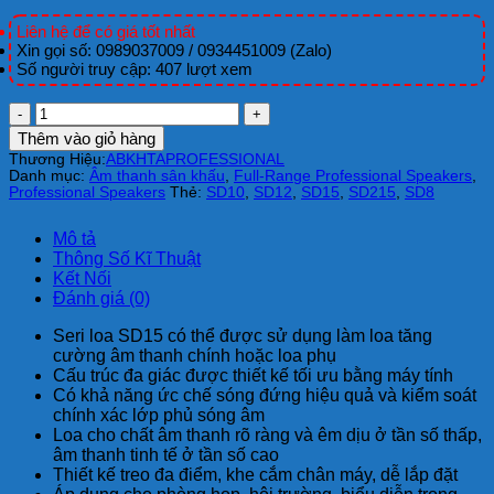
Liên hệ để có giá tốt nhất
Xin gọi số: 0989037009 / 0934451009 (Zalo)
Số người truy cập: 407 lượt xem
SD15
,
Thêm vào giỏ hàng
Loa
Thương Hiệu:
ABK
HTA
PROFESSIONAL
full
Danh mục:
Âm thanh sân khấu
,
Full-Range Professional Speakers
,
công
Professional Speakers
Thẻ:
SD10
,
SD12
,
SD15
,
SD215
,
SD8
suất
2000W(Peak)
Mô tả
số
Thông Số Kĩ Thuật
lượng
Kết Nối
Đánh giá (0)
Seri loa SD15 có thể được sử dụng làm loa tăng
cường âm thanh chính hoặc loa phụ
Cấu trúc đa giác được thiết kế tối ưu bằng máy tính
Có khả năng ức chế sóng đứng hiệu quả và kiểm soát
chính xác lớp phủ sóng âm
Loa cho chất âm thanh rõ ràng và êm dịu ở tần số thấp,
âm thanh tinh tế ở tần số cao
Thiết kế treo đa điểm, khe cắm chân máy, dễ lắp đặt