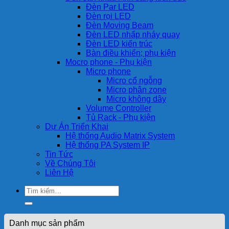
Đèn Par LED
Đèn rọi LED
Đèn Moving Beam
Đèn LED nhấp nháy quay
Đèn LED kiến trúc
Bàn điều khiển; phụ kiện
Mocro phone - Phụ kiện
Micro phone
Micro cổ ngỗng
Micro phân zone
Micro không dây
Volume Controller
Tủ Rack - Phụ kiện
Dự Án Triển Khai
Hệ thống Audio Matrix System
Hệ thống PA System IP
Tin Tức
Về Chúng Tôi
Liên Hệ
Tìm
kiếm:
Danh mục sản phẩm