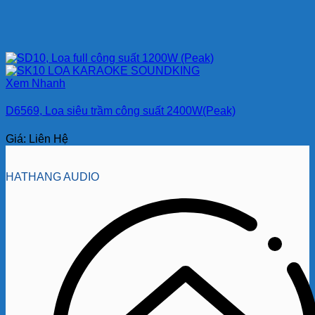
Xem Nhanh
D6569, Loa siêu trầm công suất 2400W(Peak)
Giá: Liên Hệ
HATHANG AUDIO