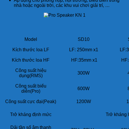
Áp dụng cho phòng họp, hội trường, biểu diễn trong
nhà hoặc ngoài trời, các khu vui chơi giải trí, …
Model
SD10
Kích thước loa LF
LF: 250mm x1
LF:
Kích thước loa HF
HF:35mm x1
HF:
Công suất hiệu
300W
dụng(RMS)
Công suất biểu
600W
diễn(Pro)
Công suất cực đại(Peak)
1200W
Trở kháng định mức
Trở kháng l
Dải tần số âm thanh