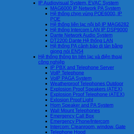
IP Audiovisual System, EVAC System
MAG6000 IP Network PA System
Hệ thống chọn vùng POE6000, IP
POE
Hệ thống liên lạc nội bộ IP MAG6282
Hệ thống Intercom LAN IP DSP9000
Dante Network Audio System
DT2200 Dante Hệ thống LAN
Hệ thống PA cảnh báo di tản bằng
giọng nói EN54
Hệ thống thông tin liên lạc và điện thoại
công nghiệp
IP PBX and Telephone Server
VoIP Telephone
VoIP PAGA System
Weatherproof Telephones Outdoor
Explosion Proof Speakers (ATEX)
Explosion Proof Telephone (ATEX)
Exlosion Proof Light
Horn Speaker and PA System
Wall Mount Telephones
Emergency Call Box
Emergency Phone/Intercom
Intercom: Cleanroom, window, Gate
Telephone Hood