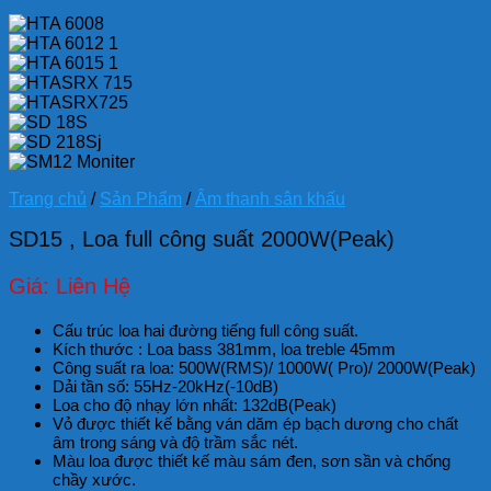
Trang chủ
/
Sản Phẩm
/
Âm thanh sân khấu
SD15 , Loa full công suất 2000W(Peak)
Giá: Liên Hệ
Cấu trúc loa hai đường tiếng full công suất.
Kích thước : Loa bass 381mm, loa treble 45mm
Công suất ra loa: 500W(RMS)/ 1000W( Pro)/ 2000W(Peak)
Dải tần số: 55Hz-20kHz(-10dB)
Loa cho độ nhạy lớn nhất: 132dB(Peak)
Vỏ được thiết kế bằng ván dăm ép bạch dương cho chất
âm trong sáng và độ trầm sắc nét.
Màu loa được thiết kế màu sám đen, sơn sần và chống
chầy xước.