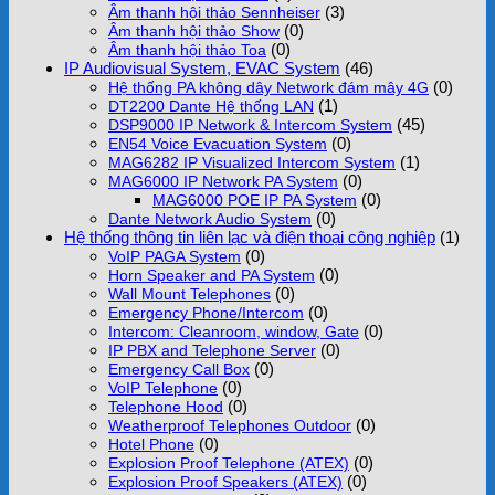
(3)
Âm thanh hội thảo Sennheiser
(0)
Âm thanh hội thảo Show
(0)
Âm thanh hội thảo Toa
IP Audiovisual System, EVAC System
(46)
(0)
Hệ thống PA không dây Network đám mây 4G
(1)
DT2200 Dante Hệ thống LAN
(45)
DSP9000 IP Network & Intercom System
(0)
EN54 Voice Evacuation System
(1)
MAG6282 IP Visualized Intercom System
(0)
MAG6000 IP Network PA System
(0)
MAG6000 POE IP PA System
(0)
Dante Network Audio System
Hệ thống thông tin liên lạc và điện thoại công nghiệp
(1)
(0)
VoIP PAGA System
(0)
Horn Speaker and PA System
(0)
Wall Mount Telephones
(0)
Emergency Phone/Intercom
(0)
Intercom: Cleanroom, window, Gate
(0)
IP PBX and Telephone Server
(0)
Emergency Call Box
(0)
VoIP Telephone
(0)
Telephone Hood
(0)
Weatherproof Telephones Outdoor
(0)
Hotel Phone
(0)
Explosion Proof Telephone (ATEX)
(0)
Explosion Proof Speakers (ATEX)