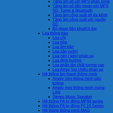
Tăng âm số với MP3 phân zone
Tăng âm số liền mixer với MP3,
SD, Tuner & Bluetooth
Tăng âm công suất số đa kênh
Tăng âm công suất với nguồn
DC
Bộ mixer tiền khuếch đại
Loa thông báo
Loa cột
Loa hộp
Loa âm trần
Loa sân vườn
Loa nén ( kèn) phản xạ
Loa định hướng
Loa phân tán chất lượng cao
Loa Array, loa chiếu phản xạ
Hệ thống âm thanh thông minh
Amply mini thông minh gắn
tường
Amply mini thông minh mạng
LAN
Stereo Music Speaker
Hệ thống PA tự động MP98 series
Hệ thống PA tự động PC10 Series
Hệ thống thông minh MAG