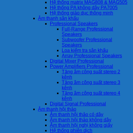
Hệ thống matrix MAG808 & MAG505
Hệ thống PA không dây PA7005
Hệ thống giáo dục thông minh
Âm thanh sân khấu
Professional Speakers
Full-Range Professional
Speakers
Subwoofer Professional
Speakers
Loa kiểm tra sân khấu
Array Professional Speakers
Digital Mixer Professional
Power Amplifiers Professional
Tăng âm công suất stereo 2
kênh
Tăng âm công suất stereo 3
kênh
Tăng âm công suất stereo 4
kênh
Digital Signal Professional
Âm thanh hội thảo
Âm thanh hội thảo có dây
Âm thanh hội thảo không dây
Âm thanh hội nghị không giấy
Hệ thống phiên dịch