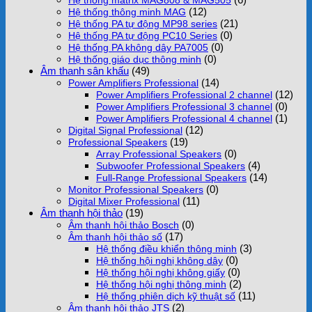
Hệ thống matrix MAG808 & MAG505
(12)
Hệ thống thông minh MAG
(21)
Hệ thống PA tự động MP98 series
(0)
Hệ thống PA tự động PC10 Series
(0)
Hệ thống PA không dây PA7005
(0)
Hệ thống giáo dục thông minh
Âm thanh sân khấu
(49)
(14)
Power Amplifiers Professional
(12)
Power Amplifiers Professional 2 channel
(0)
Power Amplifiers Professional 3 channel
(1)
Power Amplifiers Professional 4 channel
(12)
Digital Signal Professional
(19)
Professional Speakers
(0)
Array Professional Speakers
(4)
Subwoofer Professional Speakers
(14)
Full-Range Professional Speakers
(0)
Monitor Professional Speakers
(11)
Digital Mixer Professional
Âm thanh hội thảo
(19)
(0)
Âm thanh hội thảo Bosch
(17)
Âm thanh hội thảo số
(3)
Hệ thống điều khiển thông minh
(0)
Hệ thống hội nghị không dây
(0)
Hệ thống hội nghị không giấy
(2)
Hệ thống hội nghị thông minh
(11)
Hệ thống phiên dịch kỹ thuật số
(2)
Âm thanh hội thảo JTS