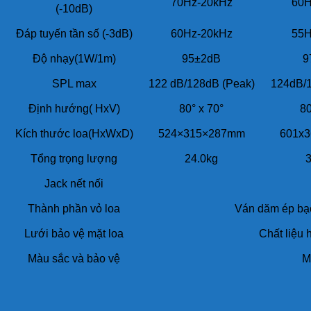
70Hz-20kHz
60H
(-10dB)
Đáp tuyến tần số (-3dB)
60Hz-20kHz
55H
Độ nhạy(1W/1m)
95±2dB
9
SPL max
122 dB/128dB (Peak)
124dB/1
Định hướng( HxV)
80° x 70°
80
Kích thước loa(HxWxD)
524×315×287mm
601x
Tổng trọng lượng
24.0kg
3
Jack nết nối
Thành phần vỏ loa
Ván dăm ép bạch
Lưới bảo vệ mặt loa
Chất liệu 
Màu sắc và bảo vệ
M