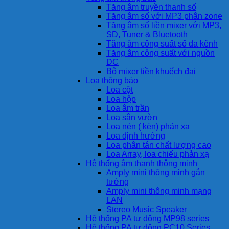
Tăng âm truyền thanh số
Tăng âm số với MP3 phân zone
Tăng âm số liền mixer với MP3,
SD, Tuner & Bluetooth
Tăng âm công suất số đa kênh
Tăng âm công suất với nguồn
DC
Bộ mixer tiền khuếch đại
Loa thông báo
Loa cột
Loa hộp
Loa âm trần
Loa sân vườn
Loa nén ( kèn) phản xạ
Loa định hướng
Loa phân tán chất lượng cao
Loa Array, loa chiếu phản xạ
Hệ thống âm thanh thông minh
Amply mini thông minh gắn
tường
Amply mini thông minh mạng
LAN
Stereo Music Speaker
Hệ thống PA tự động MP98 series
Hệ thống PA tự động PC10 Series