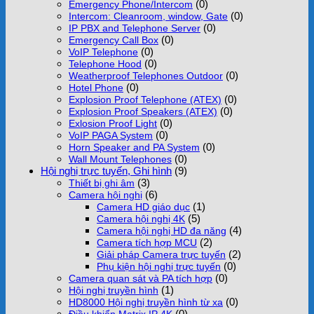
(0)
Emergency Phone/Intercom
(0)
Intercom: Cleanroom, window, Gate
(0)
IP PBX and Telephone Server
(0)
Emergency Call Box
(0)
VoIP Telephone
(0)
Telephone Hood
(0)
Weatherproof Telephones Outdoor
(0)
Hotel Phone
(0)
Explosion Proof Telephone (ATEX)
(0)
Explosion Proof Speakers (ATEX)
(0)
Exlosion Proof Light
(0)
VoIP PAGA System
(0)
Horn Speaker and PA System
(0)
Wall Mount Telephones
Hội nghị trực tuyến, Ghi hình
(9)
(3)
Thiết bị ghi âm
(6)
Camera hội nghị
(1)
Camera HD giáo dục
(5)
Camera hội nghị 4K
(4)
Camera hội nghị HD đa năng
(2)
Camera tích hợp MCU
(2)
Giải pháp Camera trực tuyến
(0)
Phụ kiện hội nghị trực tuyến
(0)
Camera quan sát và PA tích hợp
(1)
Hội nghị truyền hình
(0)
HD8000 Hội nghị truyền hình từ xa
(0)
Điều khiển Matrix IP 4K