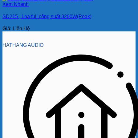
Xem Nhanh
SD215 , Loa full công suất 3200W(Peak)
Giá: Liên Hệ
HATHANG AUDIO