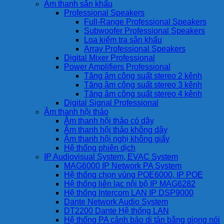
Âm thanh sân khấu
Professional Speakers
Full-Range Professional Speakers
Subwoofer Professional Speakers
Loa kiểm tra sân khấu
Array Professional Speakers
Digital Mixer Professional
Power Amplifiers Professional
Tăng âm công suất stereo 2 kênh
Tăng âm công suất stereo 3 kênh
Tăng âm công suất stereo 4 kênh
Digital Signal Professional
Âm thanh hội thảo
Âm thanh hội thảo có dây
Âm thanh hội thảo không dây
Âm thanh hội nghị không giấy
Hệ thống phiên dịch
IP Audiovisual System, EVAC System
MAG6000 IP Network PA System
Hệ thống chọn vùng POE6000, IP POE
Hệ thống liên lạc nội bộ IP MAG6282
Hệ thống Intercom LAN IP DSP9000
Dante Network Audio System
DT2200 Dante Hệ thống LAN
Hệ thống PA cảnh báo di tản bằng giọng nói