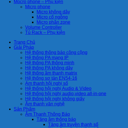
Mocro phone – Phụ kiện
Micro phone
Micro không dây
Micro cổ ngỗng
Micro phân zone
Volume Controller
Tủ Rack – Phụ kiện
Trang Chủ
Giải Pháp
Hệ thống thông báo công cộng
Hệ thống PA mạng IP
Hệ thống PA thông minh
Hệ thống PA không dây
Hệ thống âm thanh matrix
Hệ thống sơ tán EN54-16
Am thanh hội nghị số
Hệ thống hội nghị Audio & Video
Hệ thống hội nghị audio,video all-in-one
Hệ thống hội nghị không giấy
Âm thanh văn nghệ
Sản Phẩm
Âm Thanh Thông Báo
Tăng âm thông báo
Tăng âm truyền thanh số