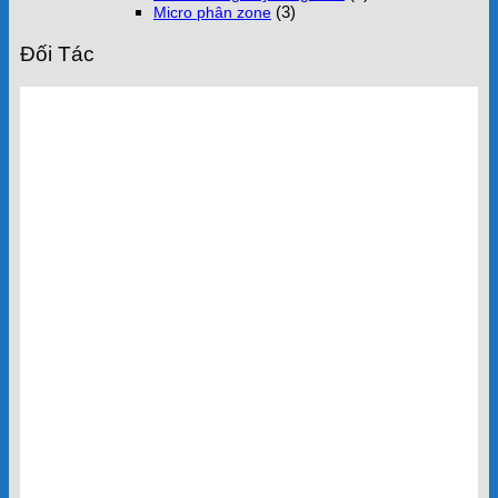
(3)
Micro phân zone
Đối Tác