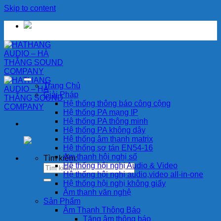
Skip to content
Trang Chủ
Giải Pháp
Hệ thống thông báo công cộng
Hệ thống PA mạng IP
Hệ thống PA thông minh
Hệ thống PA không dây
Hệ thống âm thanh matrix
Hệ thống sơ tán EN54-16
Am thanh hội nghị số
Tìm kiếm:
Hệ thống hội nghị Audio & Video
Hệ thống hội nghị audio,video all-in-one
Hệ thống hội nghị không giấy
Âm thanh văn nghệ
Sản Phẩm
Âm Thanh Thông Báo
Tăng âm thông báo