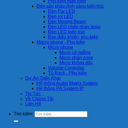
Phụ kiện màn hình
Đèn sân khấu-Ánh sáng kiến trúc
Đèn Par LED
Đèn rọi LED
Đèn Moving Beam
Đèn LED nhấp nháy quay
Đèn LED kiến trúc
Bàn điều khiển; phụ kiện
Mocro phone - Phụ kiện
Micro phone
Micro cổ ngỗng
Micro phân zone
Micro không dây
Volume Controller
Tủ Rack - Phụ kiện
Dự Án Triển Khai
Hệ thống Audio Matrix System
Hệ thống PA System IP
Tin Tức
Về Chúng Tôi
Liên Hệ
Tìm kiếm: