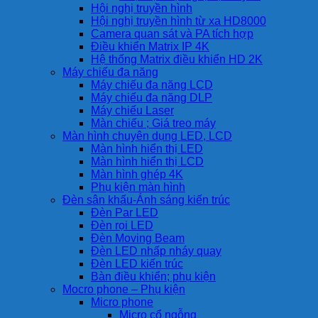
Hội nghị truyền hình
Hội nghị truyền hình từ xa HD8000
Camera quan sát và PA tích hợp
Điều khiển Matrix IP 4K
Hệ thống Matrix điều khiển HD 2K
Máy chiếu đa năng
Máy chiếu đa năng LCD
Máy chiếu đa năng DLP
Máy chiếu Laser
Màn chiếu ; Giá treo máy
Màn hình chuyên dụng LED, LCD
Màn hình hiển thị LED
Màn hình hiển thị LCD
Màn hình ghép 4K
Phụ kiện màn hình
Đèn sân khấu-Ánh sáng kiến trúc
Đèn Par LED
Đèn rọi LED
Đèn Moving Beam
Đèn LED nhấp nháy quay
Đèn LED kiến trúc
Bàn điều khiển; phụ kiện
Mocro phone – Phụ kiện
Micro phone
Micro cổ ngỗng