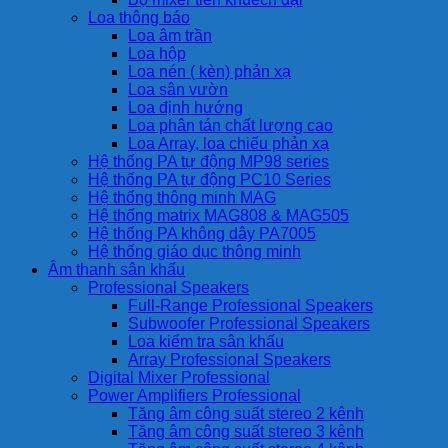
Loa thông báo
Loa âm trần
Loa hộp
Loa nén ( kèn) phản xạ
Loa sân vườn
Loa định hướng
Loa phân tán chất lượng cao
Loa Array, loa chiếu phản xạ
Hệ thống PA tự động MP98 series
Hệ thống PA tự động PC10 Series
Hệ thống thông minh MAG
Hệ thống matrix MAG808 & MAG505
Hệ thống PA không dây PA7005
Hệ thống giáo dục thông minh
Âm thanh sân khấu
Professional Speakers
Full-Range Professional Speakers
Subwoofer Professional Speakers
Loa kiểm tra sân khấu
Array Professional Speakers
Digital Mixer Professional
Power Amplifiers Professional
Tăng âm công suất stereo 2 kênh
Tăng âm công suất stereo 3 kênh