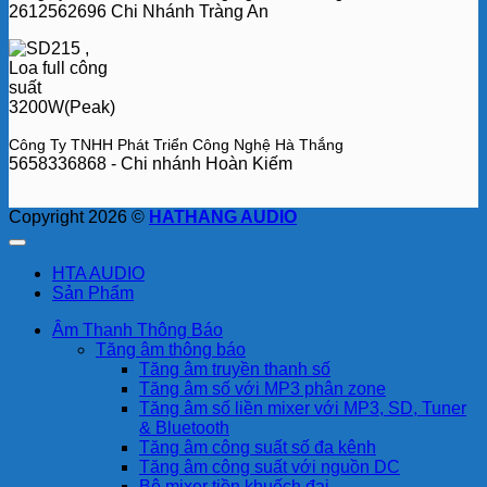
2612562696 Chi Nhánh Tràng An
Công Ty TNHH Phát Triển Công Nghệ Hà Thắng
5658336868 - Chi nhánh Hoàn Kiếm
Copyright 2026 ©
HATHANG AUDIO
HTA AUDIO
Sản Phẩm
Âm Thanh Thông Báo
Tăng âm thông báo
Tăng âm truyền thanh số
Tăng âm số với MP3 phân zone
Tăng âm số liền mixer với MP3, SD, Tuner
& Bluetooth
Tăng âm công suất số đa kênh
Tăng âm công suất với nguồn DC
Bộ mixer tiền khuếch đại