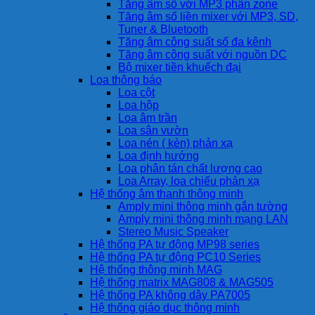
Tăng âm số với MP3 phân zone
Tăng âm số liền mixer với MP3, SD,
Tuner & Bluetooth
Tăng âm công suất số đa kênh
Tăng âm công suất với nguồn DC
Bộ mixer tiền khuếch đại
Loa thông báo
Loa cột
Loa hộp
Loa âm trần
Loa sân vườn
Loa nén ( kèn) phản xạ
Loa định hướng
Loa phân tán chất lượng cao
Loa Array, loa chiếu phản xạ
Hệ thống âm thanh thông minh
Amply mini thông minh gắn tường
Amply mini thông minh mạng LAN
Stereo Music Speaker
Hệ thống PA tự động MP98 series
Hệ thống PA tự động PC10 Series
Hệ thống thông minh MAG
Hệ thống matrix MAG808 & MAG505
Hệ thống PA không dây PA7005
Hệ thống giáo dục thông minh