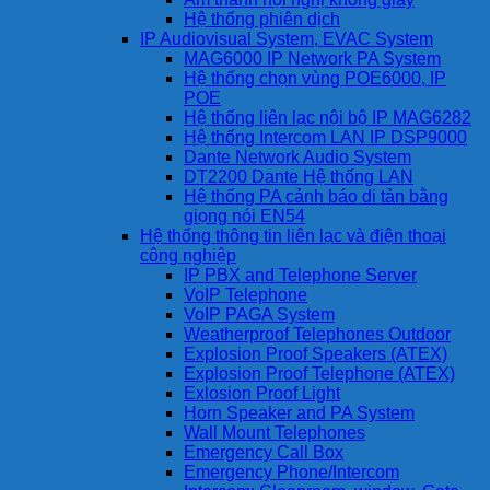
Hệ thống phiên dịch
IP Audiovisual System, EVAC System
MAG6000 IP Network PA System
Hệ thống chọn vùng POE6000, IP
POE
Hệ thống liên lạc nội bộ IP MAG6282
Hệ thống Intercom LAN IP DSP9000
Dante Network Audio System
DT2200 Dante Hệ thống LAN
Hệ thống PA cảnh báo di tản bằng
giọng nói EN54
Hệ thống thông tin liên lạc và điện thoại
công nghiệp
IP PBX and Telephone Server
VoIP Telephone
VoIP PAGA System
Weatherproof Telephones Outdoor
Explosion Proof Speakers (ATEX)
Explosion Proof Telephone (ATEX)
Exlosion Proof Light
Horn Speaker and PA System
Wall Mount Telephones
Emergency Call Box
Emergency Phone/Intercom