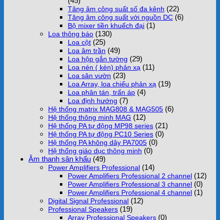
(45)
(22)
Tăng âm công suất số đa kênh
(6)
Tăng âm công suất với nguồn DC
(1)
Bộ mixer tiền khuếch đại
(130)
Loa thông báo
(25)
Loa cột
(49)
Loa âm trần
(29)
Loa hộp gắn tường
(11)
Loa nén ( kèn) phản xạ
(23)
Loa sân vườn
(19)
Loa Array, loa chiếu phản xạ
(4)
Loa phân tán, trấn áp
(7)
Loa định hướng
(6)
Hệ thống matrix MAG808 & MAG505
(12)
Hệ thống thông minh MAG
(21)
Hệ thống PA tự động MP98 series
(0)
Hệ thống PA tự động PC10 Series
(0)
Hệ thống PA không dây PA7005
(0)
Hệ thống giáo dục thông minh
Âm thanh sân khấu
(49)
(14)
Power Amplifiers Professional
(12)
Power Amplifiers Professional 2 channel
(0)
Power Amplifiers Professional 3 channel
(1)
Power Amplifiers Professional 4 channel
(12)
Digital Signal Professional
(19)
Professional Speakers
(0)
Array Professional Speakers