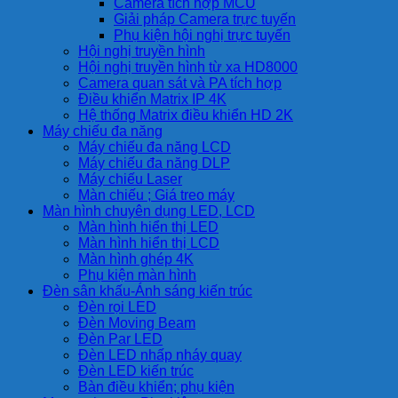
Camera tích hợp MCU
Giải pháp Camera trực tuyến
Phụ kiện hội nghị trực tuyến
Hội nghị truyền hình
Hội nghị truyền hình từ xa HD8000
Camera quan sát và PA tích hợp
Điều khiển Matrix IP 4K
Hệ thống Matrix điều khiển HD 2K
Máy chiếu đa năng
Máy chiếu đa năng LCD
Máy chiếu đa năng DLP
Máy chiếu Laser
Màn chiếu ; Giá treo máy
Màn hình chuyên dụng LED, LCD
Màn hình hiển thị LED
Màn hình hiển thị LCD
Màn hình ghép 4K
Phụ kiện màn hình
Đèn sân khấu-Ánh sáng kiến trúc
Đèn rọi LED
Đèn Moving Beam
Đèn Par LED
Đèn LED nhấp nháy quay
Đèn LED kiến trúc
Bàn điều khiển; phụ kiện