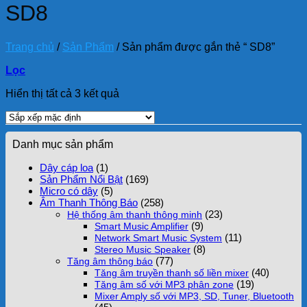
SD8
Trang chủ
/
Sản Phẩm
/
Sản phẩm được gắn thẻ “ SD8”
Lọc
Hiển thị tất cả 3 kết quả
Danh mục sản phẩm
Dây cáp loa
(1)
Sản Phẩm Nổi Bật
(169)
Micro có dây
(5)
Âm Thanh Thông Báo
(258)
(23)
Hệ thống âm thanh thông minh
(9)
Smart Music Amplifier
(11)
Network Smart Music System
(8)
Stereo Music Speaker
(77)
Tăng âm thông báo
(40)
Tăng âm truyền thanh số liền mixer
(19)
Tăng âm số với MP3 phân zone
Mixer Amply số với MP3, SD, Tuner, Bluetooth