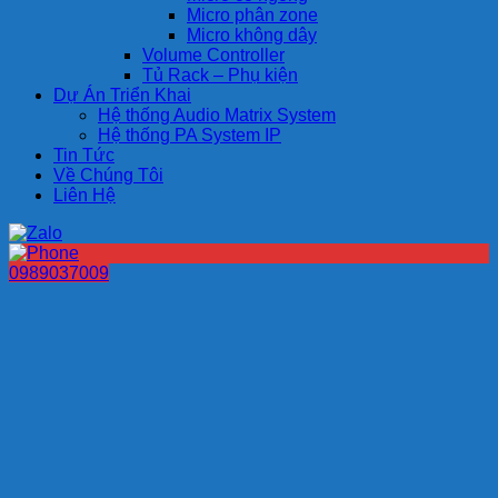
Micro phân zone
Micro không dây
Volume Controller
Tủ Rack – Phụ kiện
Dự Án Triển Khai
Hệ thống Audio Matrix System
Hệ thống PA System IP
Tin Tức
Về Chúng Tôi
Liên Hệ
0989037009