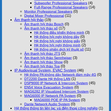
(4)
Subwoofer Professional Speakers
(14)
Full-Range Professional Speakers
(0)
Monitor Professional Speakers
(11)
Digital Mixer Professional
Âm thanh hội thảo
(19)
(0)
Âm thanh hội thảo Bosch
(17)
Âm thanh hội thảo số
(3)
Hệ thống điều khiển thông minh
(0)
Hệ thống hội nghị không dây
(0)
Hệ thống hội nghị không giấy
(2)
Hệ thống hội nghị thông minh
(11)
Hệ thống phiên dịch kỹ thuật số
(2)
Âm thanh hội thảo JTS
(3)
Âm thanh hội thảo Sennheiser
(0)
Âm thanh hội thảo Show
(0)
Âm thanh hội thảo Toa
IP Audiovisual System, EVAC System
(46)
(0)
Hệ thống PA không dây Network đám mây 4G
(1)
DT2200 Dante Hệ thống LAN
(45)
DSP9000 IP Network & Intercom System
(0)
EN54 Voice Evacuation System
(1)
MAG6282 IP Visualized Intercom System
(0)
MAG6000 IP Network PA System
(0)
MAG6000 POE IP PA System
(0)
Dante Network Audio System
Hệ thống thông tin liên lạc và điện thoại công nghiệp
(1)