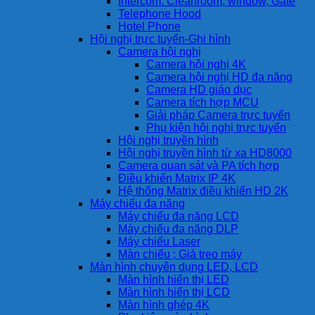
Intercom: Cleanroom, window, Gate
Telephone Hood
Hotel Phone
Hội nghị trực tuyến-Ghi hình
Camera hội nghị
Camera hội nghị 4K
Camera hội nghị HD đa năng
Camera HD giáo dục
Camera tích hợp MCU
Giải pháp Camera trực tuyến
Phụ kiện hội nghị trực tuyến
Hội nghị truyền hình
Hội nghị truyền hình từ xa HD8000
Camera quan sát và PA tích hợp
Điều khiển Matrix IP 4K
Hệ thống Matrix điều khiển HD 2K
Máy chiếu đa năng
Máy chiếu đa năng LCD
Máy chiếu đa năng DLP
Máy chiếu Laser
Màn chiếu ; Giá treo máy
Màn hình chuyên dụng LED, LCD
Màn hình hiển thị LED
Màn hình hiển thị LCD
Màn hình ghép 4K