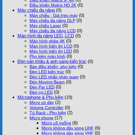
(0)
Điều khiển Matrix HD 2K
Máy chiếu đa năng
(0)
(0)
Màn chiếu ; Giá treo máy
(0)
Máy chiếu đa năng DLP
(0)
Máy chiếu Laser
(0)
Máy chiếu đa năng LCD
Màn hình đa năng LED, LCD
(0)
(0)
Màn hình ghép 4K
(0)
Màn hình hiển thị LCD
(0)
Màn hình hiển thị LED
(0)
Phụ kiện màn hình
Đèn sân khấu & anh sáng kiến trúc
(0)
(0)
Bàn điều khiển; phụ kiện
(0)
Đèn LED kiến trúc
(0)
Đèn LED nhấp nháy quay
(0)
Đèn Moving Beam
(0)
Đèn Par LED
(0)
Đèn rọi LED
Microphone & Phụ kiện
(19)
(2)
Micro có dây
(0)
Volume Controller
(2)
Tủ Rack - Phụ kiện
(17)
Micro phone
(8)
Micro cổ ngỗng
(6)
Micro không dây sóng UHF
(0)
Micro không dây sóng VHF