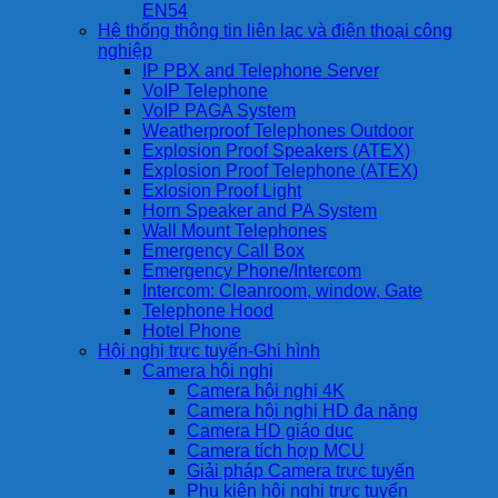
EN54
Hệ thống thông tin liên lạc và điện thoại công
nghiệp
IP PBX and Telephone Server
VoIP Telephone
VoIP PAGA System
Weatherproof Telephones Outdoor
Explosion Proof Speakers (ATEX)
Explosion Proof Telephone (ATEX)
Exlosion Proof Light
Horn Speaker and PA System
Wall Mount Telephones
Emergency Call Box
Emergency Phone/Intercom
Intercom: Cleanroom, window, Gate
Telephone Hood
Hotel Phone
Hội nghị trực tuyến-Ghi hình
Camera hội nghị
Camera hội nghị 4K
Camera hội nghị HD đa năng
Camera HD giáo dục
Camera tích hợp MCU
Giải pháp Camera trực tuyến
Phụ kiện hội nghị trực tuyến