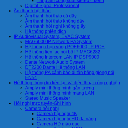
Tăng âm công suất stereo 4 kênh
Digital Signal Professional
Âm thanh hội thảo
Âm thanh hội thảo có dây
Âm thanh hội thảo không dây
Âm thanh hội nghị không giấy
Hệ thống phiên dịch
IP Audiovisual System, EVAC System
MAG6000 IP Network PA System
Hệ thống chọn vùng POE6000, IP POE
Hệ thống liên lạc nội bộ IP MAG6282
Hệ thống Intercom LAN IP DSP9000
Dante Network Audio System
DT2200 Dante Hệ thống LAN
Hệ thống PA cảnh báo di tản bằng giọng nói
EN54
Hệ thống thông tin liên lạc và điện thoại công nghiệp
Amply mini thông minh gắn tường
Amply mini thông minh mạng LAN
Stereo Music Speaker
Hội nghị trực tuyến-Ghi hình
Camera hội nghị
Camera hội nghị 4K
Camera hội nghị HD đa năng
Camera HD giáo dục