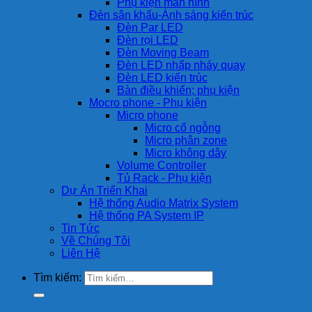
Phụ kiện màn hình
Đèn sân khấu-Ánh sáng kiến trúc
Đèn Par LED
Đèn rọi LED
Đèn Moving Beam
Đèn LED nhấp nháy quay
Đèn LED kiến trúc
Bàn điều khiển; phụ kiện
Mocro phone - Phụ kiện
Micro phone
Micro cổ ngỗng
Micro phân zone
Micro không dây
Volume Controller
Tủ Rack - Phụ kiện
Dự Án Triển Khai
Hệ thống Audio Matrix System
Hệ thống PA System IP
Tin Tức
Về Chúng Tôi
Liên Hệ
Tìm kiếm: