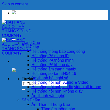
Skip to content
Trang Chủ
Giải Pháp
Hệ thống thông báo công cộng
Hệ thống PA mạng IP
Hệ thống PA thông minh
Hệ thống PA không dây
Hệ thống âm thanh matrix
Hệ thống sơ tán EN54-16
Am thanh hội nghị số
Tìm kiếm:
Hệ thống hội nghị Audio & Video
Hệ thống hội nghị audio,video all-in-one
Hệ thống hội nghị không giấy
Âm thanh văn nghệ
Sản Phẩm
Âm Thanh Thông Báo
Tăng âm thông báo