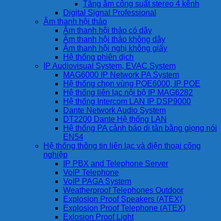
Tăng âm công suất stereo 4 kênh
Digital Signal Professional
Âm thanh hội thảo
Âm thanh hội thảo có dây
Âm thanh hội thảo không dây
Âm thanh hội nghị không giấy
Hệ thống phiên dịch
IP Audiovisual System, EVAC System
MAG6000 IP Network PA System
Hệ thống chọn vùng POE6000, IP POE
Hệ thống liên lạc nội bộ IP MAG6282
Hệ thống Intercom LAN IP DSP9000
Dante Network Audio System
DT2200 Dante Hệ thống LAN
Hệ thống PA cảnh báo di tản bằng giọng nói
EN54
Hệ thống thông tin liên lạc và điện thoại công
nghiệp
IP PBX and Telephone Server
VoIP Telephone
VoIP PAGA System
Weatherproof Telephones Outdoor
Explosion Proof Speakers (ATEX)
Explosion Proof Telephone (ATEX)
Exlosion Proof Light