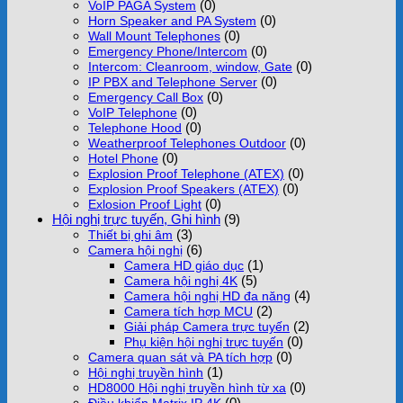
(0)
VoIP PAGA System
(0)
Horn Speaker and PA System
(0)
Wall Mount Telephones
(0)
Emergency Phone/Intercom
(0)
Intercom: Cleanroom, window, Gate
(0)
IP PBX and Telephone Server
(0)
Emergency Call Box
(0)
VoIP Telephone
(0)
Telephone Hood
(0)
Weatherproof Telephones Outdoor
(0)
Hotel Phone
(0)
Explosion Proof Telephone (ATEX)
(0)
Explosion Proof Speakers (ATEX)
(0)
Exlosion Proof Light
Hội nghị trực tuyến, Ghi hình
(9)
(3)
Thiết bị ghi âm
(6)
Camera hội nghị
(1)
Camera HD giáo dục
(5)
Camera hội nghị 4K
(4)
Camera hội nghị HD đa năng
(2)
Camera tích hợp MCU
(2)
Giải pháp Camera trực tuyến
(0)
Phụ kiện hội nghị trực tuyến
(0)
Camera quan sát và PA tích hợp
(1)
Hội nghị truyền hình
(0)
HD8000 Hội nghị truyền hình từ xa
(0)
Điều khiển Matrix IP 4K