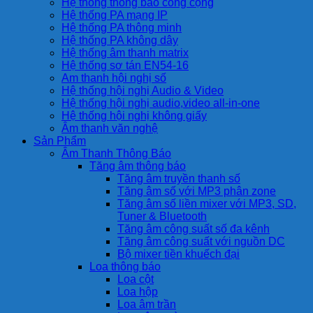
Hệ thống thông báo công cộng
Hệ thống PA mạng IP
Hệ thống PA thông minh
Hệ thống PA không dây
Hệ thống âm thanh matrix
Hệ thống sơ tán EN54-16
Am thanh hội nghị số
Hệ thống hội nghị Audio & Video
Hệ thống hội nghị audio,video all-in-one
Hệ thống hội nghị không giấy
Âm thanh văn nghệ
Sản Phẩm
Âm Thanh Thông Báo
Tăng âm thông báo
Tăng âm truyền thanh số
Tăng âm số với MP3 phân zone
Tăng âm số liền mixer với MP3, SD,
Tuner & Bluetooth
Tăng âm công suất số đa kênh
Tăng âm công suất với nguồn DC
Bộ mixer tiền khuếch đại
Loa thông báo
Loa cột
Loa hộp
Loa âm trần