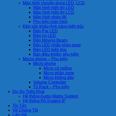
Màn hình chuyên dụng LED, LCD
Màn hình hiển thị LED
Màn hình hiển thị LCD
Màn hình ghép 4K
Phụ kiện màn hình
Đèn sân khấu-Ánh sáng kiến trúc
Đèn Par LED
Đèn rọi LED
Đèn Moving Beam
Đèn LED nhấp nháy quay
Đèn LED kiến trúc
Bàn điều khiển; phụ kiện
Mocro phone – Phụ kiện
Micro phone
Micro cổ ngỗng
Micro phân zone
Micro không dây
Volume Controller
Tủ Rack – Phụ kiện
Dự Án Triển Khai
Hệ thống Audio Matrix System
Hệ thống PA System IP
Tin Tức
Về Chúng Tôi
Liên Hệ