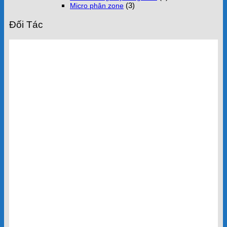
(3)
Micro phân zone
Đối Tác