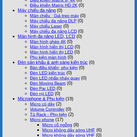
(0)
Điều khiển Matrix HD 2K
Máy chiếu đa năng
(0)
(0)
Màn chiếu ; Giá treo máy
(0)
Máy chiếu đa năng DLP
(0)
Máy chiếu Laser
(0)
Máy chiếu đa năng LCD
Màn hình đa năng LED, LCD
(0)
(0)
Màn hình ghép 4K
(0)
Màn hình hiển thị LCD
(0)
Màn hình hiển thị LED
(0)
Phụ kiện màn hình
Đèn sân khấu & anh sáng kiến trúc
(0)
(0)
Bàn điều khiển; phụ kiện
(0)
Đèn LED kiến trúc
(0)
Đèn LED nhấp nháy quay
(0)
Đèn Moving Beam
(0)
Đèn Par LED
(0)
Đèn rọi LED
Microphone & Phụ kiện
(19)
(2)
Micro có dây
(0)
Volume Controller
(2)
Tủ Rack - Phụ kiện
(17)
Micro phone
(8)
Micro cổ ngỗng
(6)
Micro không dây sóng UHF
(0)
Micro không dây sóng VHF