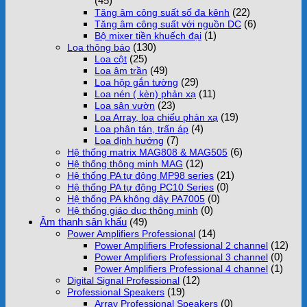
(45)
(22)
Tăng âm công suất số đa kênh
(6)
Tăng âm công suất với nguồn DC
(1)
Bộ mixer tiền khuếch đại
(130)
Loa thông báo
(25)
Loa cột
(49)
Loa âm trần
(29)
Loa hộp gắn tường
(11)
Loa nén ( kèn) phản xạ
(23)
Loa sân vườn
(19)
Loa Array, loa chiếu phản xạ
(4)
Loa phân tán, trấn áp
(7)
Loa định hướng
(6)
Hệ thống matrix MAG808 & MAG505
(12)
Hệ thống thông minh MAG
(21)
Hệ thống PA tự động MP98 series
(0)
Hệ thống PA tự động PC10 Series
(0)
Hệ thống PA không dây PA7005
(0)
Hệ thống giáo dục thông minh
Âm thanh sân khấu
(49)
(14)
Power Amplifiers Professional
(12)
Power Amplifiers Professional 2 channel
(0)
Power Amplifiers Professional 3 channel
(1)
Power Amplifiers Professional 4 channel
(12)
Digital Signal Professional
(19)
Professional Speakers
(0)
Array Professional Speakers