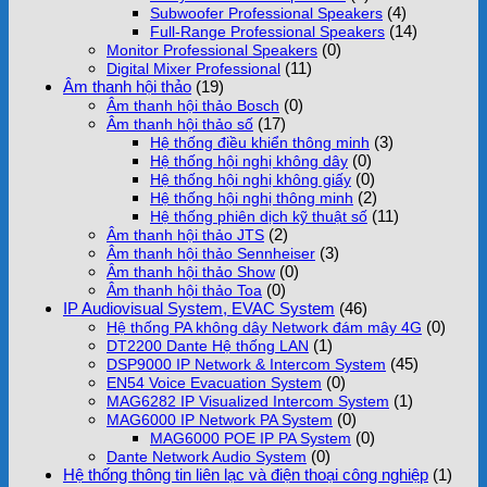
(4)
Subwoofer Professional Speakers
(14)
Full-Range Professional Speakers
(0)
Monitor Professional Speakers
(11)
Digital Mixer Professional
Âm thanh hội thảo
(19)
(0)
Âm thanh hội thảo Bosch
(17)
Âm thanh hội thảo số
(3)
Hệ thống điều khiển thông minh
(0)
Hệ thống hội nghị không dây
(0)
Hệ thống hội nghị không giấy
(2)
Hệ thống hội nghị thông minh
(11)
Hệ thống phiên dịch kỹ thuật số
(2)
Âm thanh hội thảo JTS
(3)
Âm thanh hội thảo Sennheiser
(0)
Âm thanh hội thảo Show
(0)
Âm thanh hội thảo Toa
IP Audiovisual System, EVAC System
(46)
(0)
Hệ thống PA không dây Network đám mây 4G
(1)
DT2200 Dante Hệ thống LAN
(45)
DSP9000 IP Network & Intercom System
(0)
EN54 Voice Evacuation System
(1)
MAG6282 IP Visualized Intercom System
(0)
MAG6000 IP Network PA System
(0)
MAG6000 POE IP PA System
(0)
Dante Network Audio System
Hệ thống thông tin liên lạc và điện thoại công nghiệp
(1)