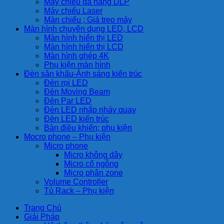
Máy chiếu đa năng DLP
Máy chiếu Laser
Màn chiếu ; Giá treo máy
Màn hình chuyên dụng LED, LCD
Màn hình hiển thị LED
Màn hình hiển thị LCD
Màn hình ghép 4K
Phụ kiện màn hình
Đèn sân khấu-Ánh sáng kiến trúc
Đèn rọi LED
Đèn Moving Beam
Đèn Par LED
Đèn LED nhấp nháy quay
Đèn LED kiến trúc
Bàn điều khiển; phụ kiện
Mocro phone – Phụ kiện
Micro phone
Micro không dây
Micro cổ ngỗng
Micro phân zone
Volume Controller
Tủ Rack – Phụ kiện
Trang Chủ
Giải Pháp