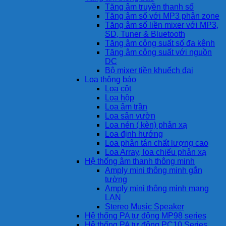
Tăng âm truyền thanh số
Tăng âm số với MP3 phân zone
Tăng âm số liền mixer với MP3,
SD, Tuner & Bluetooth
Tăng âm công suất số đa kênh
Tăng âm công suất với nguồn
DC
Bộ mixer tiền khuếch đại
Loa thông báo
Loa cột
Loa hộp
Loa âm trần
Loa sân vườn
Loa nén ( kèn) phản xạ
Loa định hướng
Loa phân tán chất lượng cao
Loa Array, loa chiếu phản xạ
Hệ thống âm thanh thông minh
Amply mini thông minh gắn
tường
Amply mini thông minh mạng
LAN
Stereo Music Speaker
Hệ thống PA tự động MP98 series
Hệ thống PA tự động PC10 Series