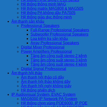
Hệ thống thông minh MAG
Hệ thống matrix MAG808 & MAG505
Hệ thống PA không dây PA7005
Hệ thống giáo dục thông minh
Âm thanh sân khấu
Professional Speakers
Full-Range Professional Speakers
Subwoofer Professional Speakers
Loa kiểm tra sân khấu
Array Professional Speakers
Digital Mixer Professional
Power Amplifiers Professional
Tăng âm công suất stereo 2 kênh
Tăng âm công suất stereo 3 kênh
Tăng âm công suất stereo 4 kênh
Digital Signal Professional
Âm thanh hội thảo
Âm thanh hội thảo có dây
Âm thanh hội thảo không dây
Âm thanh hội nghị không giấy
Hệ thống phiên dịch
IP Audiovisual System, EVAC System
MAG6000 IP Network PA System
Hệ thống chọn vùng POE6000, IP POE