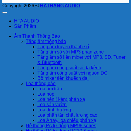
Copyright 2026 ©
HATHANG AUDIO
HTA AUDIO
Sản Phẩm
Âm Thanh Thông Báo
Tăng âm thông báo
Tăng âm truyền thanh số
Tăng âm số với MP3 phân zone
Tăng âm số liền mixer với MP3, SD, Tuner
& Bluetooth
Tăng âm công suất số đa kênh
Tăng âm công suất với nguồn DC
Bộ mixer tiền khuếch đại
Loa thông báo
Loa âm trần
Loa hộp
Loa nén ( kèn) phản xạ
Loa sân vườn
Loa định hướng
Loa phân tán chất lượng cao
Loa Array, loa chiếu phản xạ
Hệ thống PA tự động MP98 series
Hệ thống PA tự động PC10 Series