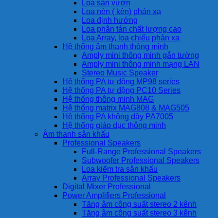
Loa sân vườn
Loa nén ( kèn) phản xạ
Loa định hướng
Loa phân tán chất lượng cao
Loa Array, loa chiếu phản xạ
Hệ thống âm thanh thông minh
Amply mini thông minh gắn tường
Amply mini thông minh mạng LAN
Stereo Music Speaker
Hệ thống PA tự động MP98 series
Hệ thống PA tự động PC10 Series
Hệ thống thông minh MAG
Hệ thống matrix MAG808 & MAG505
Hệ thống PA không dây PA7005
Hệ thống giáo dục thông minh
Âm thanh sân khấu
Professional Speakers
Full-Range Professional Speakers
Subwoofer Professional Speakers
Loa kiểm tra sân khấu
Array Professional Speakers
Digital Mixer Professional
Power Amplifiers Professional
Tăng âm công suất stereo 2 kênh
Tăng âm công suất stereo 3 kênh