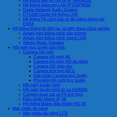
Hệ thống liên lạc nội bộ IP MAG6282
Hệ thống Intercom LAN IP DSP9000
Dante Network Audio System
DT2200 Dante Hệ thống LAN
Hệ thống PA cảnh báo di tản bằng giọng nói
EN54
Hệ thống thông tin liên lạc và điện thoại công nghiệp
Amply mini thông minh gắn tường
Amply mini thông minh mạng LAN
Stereo Music Speaker
Hội nghị trực tuyến-Ghi hình
Camera hội nghị
Camera hội nghị 4K
Camera hội nghị HD đa năng
Camera HD giáo dục
Camera tích hợp MCU
Giải pháp Camera trực tuyến
Phụ kiện hội nghị trực tuyến
Hội nghị truyền hình
Hội nghị truyền hình từ xa HD8000
Camera quan sát và PA tích hợp
Điều khiển Matrix IP 4K
Hệ thống Matrix điều khiển HD 2K
Máy chiếu đa năng
Máy chiếu đa năng LCD