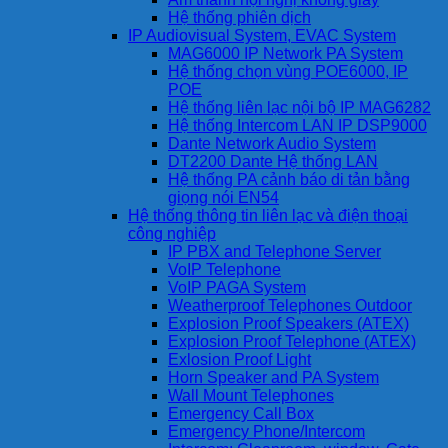
Hệ thống phiên dịch
IP Audiovisual System, EVAC System
MAG6000 IP Network PA System
Hệ thống chọn vùng POE6000, IP
POE
Hệ thống liên lạc nội bộ IP MAG6282
Hệ thống Intercom LAN IP DSP9000
Dante Network Audio System
DT2200 Dante Hệ thống LAN
Hệ thống PA cảnh báo di tản bằng
giọng nói EN54
Hệ thống thông tin liên lạc và điện thoại
công nghiệp
IP PBX and Telephone Server
VoIP Telephone
VoIP PAGA System
Weatherproof Telephones Outdoor
Explosion Proof Speakers (ATEX)
Explosion Proof Telephone (ATEX)
Exlosion Proof Light
Horn Speaker and PA System
Wall Mount Telephones
Emergency Call Box
Emergency Phone/Intercom