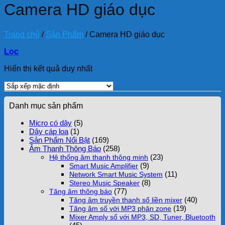
Camera HD giáo dục
Trang chủ
/
Sản Phẩm
/
Camera HD giáo dục
Lọc
Hiển thị kết quả duy nhất
Danh mục sản phẩm
Micro có dây
(5)
Dây cáp loa
(1)
Sản Phẩm Nổi Bật
(169)
Âm Thanh Thông Báo
(258)
(23)
Hệ thống âm thanh thông minh
(9)
Smart Music Amplifier
(11)
Network Smart Music System
(8)
Stereo Music Speaker
(77)
Tăng âm thông báo
(40)
Tăng âm truyền thanh số liền mixer
(19)
Tăng âm số với MP3 phân zone
Mixer Amply số với MP3, SD, Tuner, Bluetooth