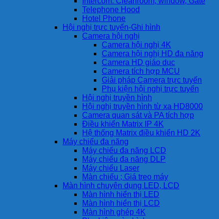
Intercom: Cleanroom, window, Gate
Telephone Hood
Hotel Phone
Hội nghị trực tuyến-Ghi hình
Camera hội nghị
Camera hội nghị 4K
Camera hội nghị HD đa năng
Camera HD giáo dục
Camera tích hợp MCU
Giải pháp Camera trực tuyến
Phụ kiện hội nghị trực tuyến
Hội nghị truyền hình
Hội nghị truyền hình từ xa HD8000
Camera quan sát và PA tích hợp
Điều khiển Matrix IP 4K
Hệ thống Matrix điều khiển HD 2K
Máy chiếu đa năng
Máy chiếu đa năng LCD
Máy chiếu đa năng DLP
Máy chiếu Laser
Màn chiếu ; Giá treo máy
Màn hình chuyên dụng LED, LCD
Màn hình hiển thị LED
Màn hình hiển thị LCD
Màn hình ghép 4K