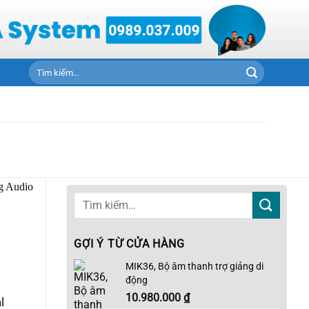
Tìm
kiếm:
GỢI Ý TỪ CỬA HÀNG
MIK36, Bộ âm thanh trợ giảng di
động
10.980.000
₫
l