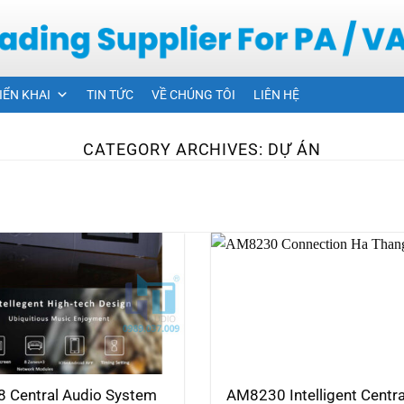
IỂN KHAI
TIN TỨC
VỀ CHÚNG TÔI
LIÊN HỆ
CATEGORY ARCHIVES:
DỰ ÁN
 Central Audio System
AM8230 Intelligent Centra