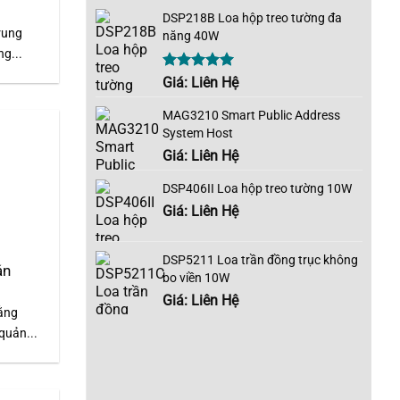
DSP218B Loa hộp treo tường đa
rung
năng 40W
g...
Được xếp
Giá: Liên Hệ
hạng
5.00
5 sao
MAG3210 Smart Public Address
System Host
Giá: Liên Hệ
DSP406II Loa hộp treo tường 10W
Giá: Liên Hệ
DSP5211 Loa trần đồng trục không
án
bo viền 10W
Giá: Liên Hệ
ằng
quản...