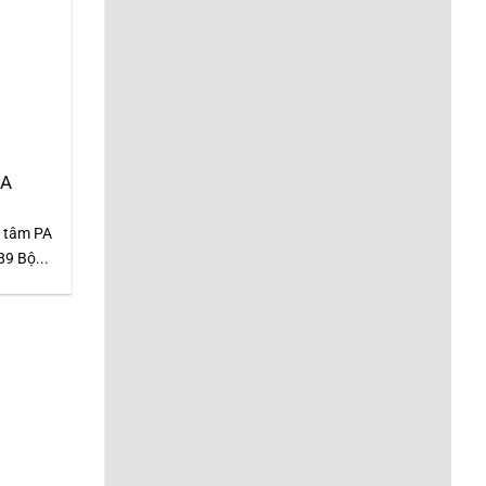
PA
g tâm PA
9 Bộ...