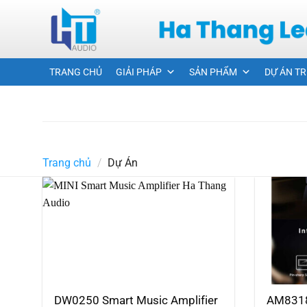
Skip
to
content
TRANG CHỦ
GIẢI PHÁP
SẢN PHẨM
DỰ ÁN TR
Trang chủ
/
Dự Án
DW0250 Smart Music Amplifier
AM8318