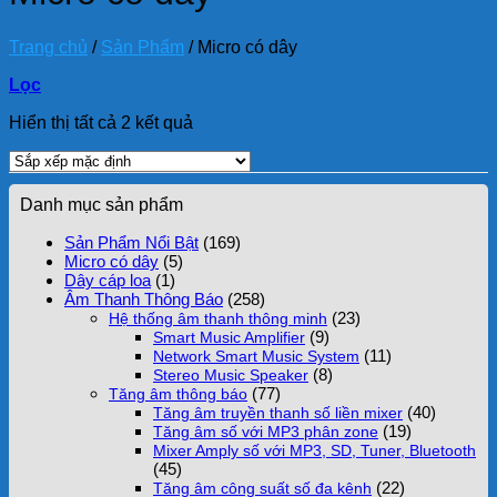
Trang chủ
/
Sản Phẩm
/
Micro có dây
Lọc
Hiển thị tất cả 2 kết quả
Danh mục sản phẩm
Sản Phẩm Nổi Bật
(169)
Micro có dây
(5)
Dây cáp loa
(1)
Âm Thanh Thông Báo
(258)
(23)
Hệ thống âm thanh thông minh
(9)
Smart Music Amplifier
(11)
Network Smart Music System
(8)
Stereo Music Speaker
(77)
Tăng âm thông báo
(40)
Tăng âm truyền thanh số liền mixer
(19)
Tăng âm số với MP3 phân zone
Mixer Amply số với MP3, SD, Tuner, Bluetooth
(45)
(22)
Tăng âm công suất số đa kênh