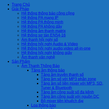
Trang Chủ
Giải Pháp
Hệ thống thông báo công cộng
Hệ thống PA mạng IP
Hệ thống PA thông minh
Hệ thống PA không dây
Hệ thống âm thanh matrix
Hệ thống sơ tán EN54-16
Am thanh hội nghị số
Hệ thống hội nghị Audio & Video
Hệ thống hội nghị audio,video all-in-one
Hệ thống hội nghị không giấy
Âm thanh văn nghệ
Sản Phẩm
Âm Thanh Thông Báo
Tăng âm thông báo
Tăng âm truyền thanh số
Tăng âm số với MP3 phân zone
Tăng âm số liền mixer với MP3, SD,
Tuner & Bluetooth
Tăng âm công suất số đa kênh
Tăng âm công suất với nguồn DC
Bộ mixer tiền khuếch đại
Loa thông báo