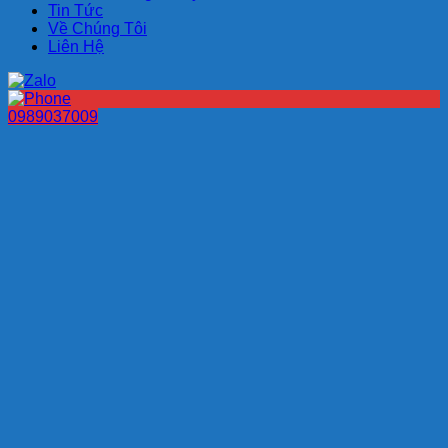
Tin Tức
Về Chúng Tôi
Liên Hệ
0989037009