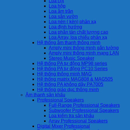
Loa cột
Loa hộp
Loa âm trần
Loa sân vườn
Loa nén ( kèn) phản xạ
Loa định hướng
Loa phân tán chất lượng cao
Loa Array, loa chiếu phản xạ
Hệ thống âm thanh thông minh
Amply mini thông minh gắn tường
Amply mini thông minh mạng LAN
Stereo Music Speaker
Hệ thống PA tự động MP98 series
Hệ thống PA tự động PC10 Series
Hệ thống thông minh MAG
Hệ thống matrix MAG808 & MAG505
Hệ thống PA không dây PA7005
Hệ thống giáo dục thông minh
Âm thanh sân khấu
Professional Speakers
Full-Range Professional Speakers
Subwoofer Professional Speakers
Loa kiểm tra sân khấu
Array Professional Speakers
Digital Mixer Professional