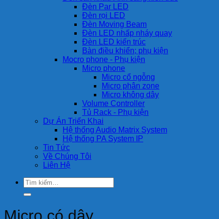
Đèn Par LED
Đèn rọi LED
Đèn Moving Beam
Đèn LED nhấp nháy quay
Đèn LED kiến trúc
Bàn điều khiển; phụ kiện
Mocro phone - Phụ kiện
Micro phone
Micro cổ ngỗng
Micro phân zone
Micro không dây
Volume Controller
Tủ Rack - Phụ kiện
Dự Án Triển Khai
Hệ thống Audio Matrix System
Hệ thống PA System IP
Tin Tức
Về Chúng Tôi
Liên Hệ
Tìm
kiếm:
Micro có dây