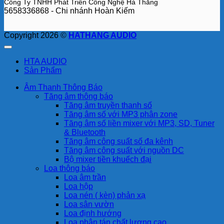
Công Ty TNHH Phát Triển Công Nghệ Hà Thắng
5658336868 - Chi nhánh Hoàn Kiếm
Copyright 2026 ©
HATHANG AUDIO
HTA AUDIO
Sản Phẩm
Âm Thanh Thông Báo
Tăng âm thông báo
Tăng âm truyền thanh số
Tăng âm số với MP3 phân zone
Tăng âm số liền mixer với MP3, SD, Tuner
& Bluetooth
Tăng âm công suất số đa kênh
Tăng âm công suất với nguồn DC
Bộ mixer tiền khuếch đại
Loa thông báo
Loa âm trần
Loa hộp
Loa nén ( kèn) phản xạ
Loa sân vườn
Loa định hướng
Loa phân tán chất lượng cao