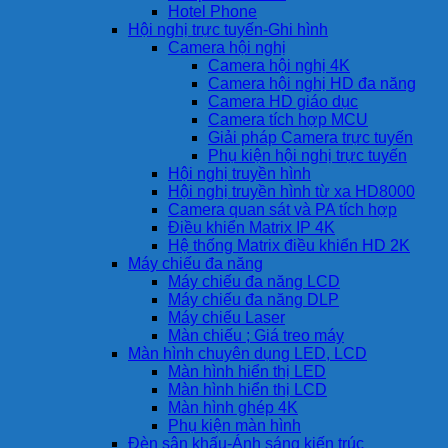
Hotel Phone
Hội nghị trực tuyến-Ghi hình
Camera hội nghị
Camera hội nghị 4K
Camera hội nghị HD đa năng
Camera HD giáo dục
Camera tích hợp MCU
Giải pháp Camera trực tuyến
Phụ kiện hội nghị trực tuyến
Hội nghị truyền hình
Hội nghị truyền hình từ xa HD8000
Camera quan sát và PA tích hợp
Điều khiển Matrix IP 4K
Hệ thống Matrix điều khiển HD 2K
Máy chiếu đa năng
Máy chiếu đa năng LCD
Máy chiếu đa năng DLP
Máy chiếu Laser
Màn chiếu ; Giá treo máy
Màn hình chuyên dụng LED, LCD
Màn hình hiển thị LED
Màn hình hiển thị LCD
Màn hình ghép 4K
Phụ kiện màn hình
Đèn sân khấu-Ánh sáng kiến trúc