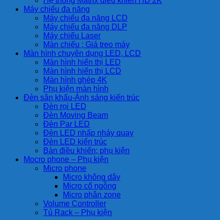
Hệ thống Matrix điều khiển HD 2K
Máy chiếu đa năng
Máy chiếu đa năng LCD
Máy chiếu đa năng DLP
Máy chiếu Laser
Màn chiếu ; Giá treo máy
Màn hình chuyên dụng LED, LCD
Màn hình hiển thị LED
Màn hình hiển thị LCD
Màn hình ghép 4K
Phụ kiện màn hình
Đèn sân khấu-Ánh sáng kiến trúc
Đèn rọi LED
Đèn Moving Beam
Đèn Par LED
Đèn LED nhấp nháy quay
Đèn LED kiến trúc
Bàn điều khiển; phụ kiện
Mocro phone – Phụ kiện
Micro phone
Micro không dây
Micro cổ ngỗng
Micro phân zone
Volume Controller
Tủ Rack – Phụ kiện