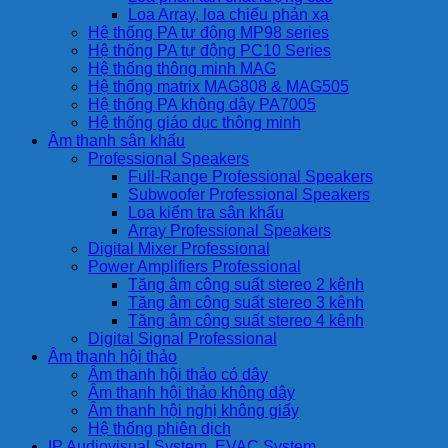
Loa Array, loa chiếu phản xạ
Hệ thống PA tự động MP98 series
Hệ thống PA tự động PC10 Series
Hệ thống thông minh MAG
Hệ thống matrix MAG808 & MAG505
Hệ thống PA không dây PA7005
Hệ thống giáo dục thông minh
Âm thanh sân khấu
Professional Speakers
Full-Range Professional Speakers
Subwoofer Professional Speakers
Loa kiểm tra sân khấu
Array Professional Speakers
Digital Mixer Professional
Power Amplifiers Professional
Tăng âm công suất stereo 2 kênh
Tăng âm công suất stereo 3 kênh
Tăng âm công suất stereo 4 kênh
Digital Signal Professional
Âm thanh hội thảo
Âm thanh hội thảo có dây
Âm thanh hội thảo không dây
Âm thanh hội nghị không giấy
Hệ thống phiên dịch
IP Audiovisual System, EVAC System