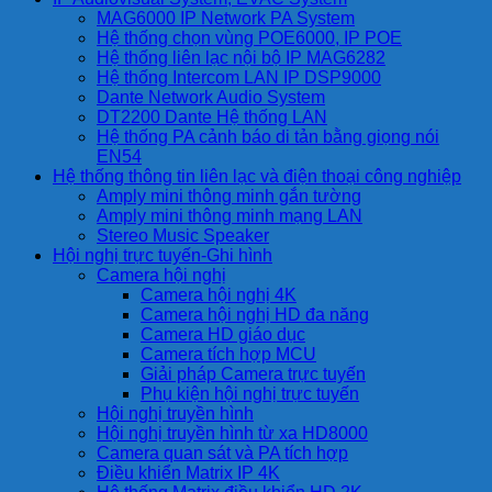
MAG6000 IP Network PA System
Hệ thống chọn vùng POE6000, IP POE
Hệ thống liên lạc nội bộ IP MAG6282
Hệ thống Intercom LAN IP DSP9000
Dante Network Audio System
DT2200 Dante Hệ thống LAN
Hệ thống PA cảnh báo di tản bằng giọng nói
EN54
Hệ thống thông tin liên lạc và điện thoại công nghiệp
Amply mini thông minh gắn tường
Amply mini thông minh mạng LAN
Stereo Music Speaker
Hội nghị trực tuyến-Ghi hình
Camera hội nghị
Camera hội nghị 4K
Camera hội nghị HD đa năng
Camera HD giáo dục
Camera tích hợp MCU
Giải pháp Camera trực tuyến
Phụ kiện hội nghị trực tuyến
Hội nghị truyền hình
Hội nghị truyền hình từ xa HD8000
Camera quan sát và PA tích hợp
Điều khiển Matrix IP 4K