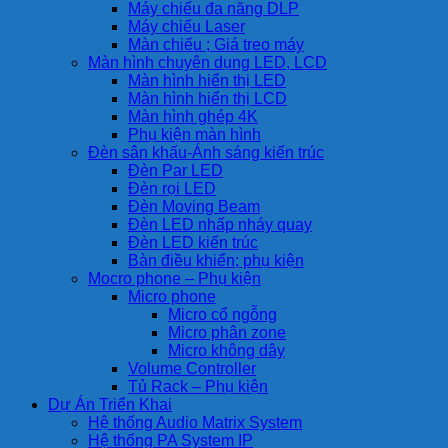
Máy chiếu đa năng DLP
Máy chiếu Laser
Màn chiếu ; Giá treo máy
Màn hình chuyên dụng LED, LCD
Màn hình hiển thị LED
Màn hình hiển thị LCD
Màn hình ghép 4K
Phụ kiện màn hình
Đèn sân khấu-Ánh sáng kiến trúc
Đèn Par LED
Đèn rọi LED
Đèn Moving Beam
Đèn LED nhấp nháy quay
Đèn LED kiến trúc
Bàn điều khiển; phụ kiện
Mocro phone – Phụ kiện
Micro phone
Micro cổ ngỗng
Micro phân zone
Micro không dây
Volume Controller
Tủ Rack – Phụ kiện
Dự Án Triển Khai
Hệ thống Audio Matrix System
Hệ thống PA System IP