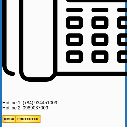
Hotline 1: (+84) 934451009
Hotline 2: 0989037009