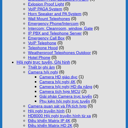
(0)
Exlosion Proof Light
(0)
VoIP PAGA System
(0)
Horn Speaker and PA System
(0)
Wall Mount Telephones
(0)
Emergency Phone/Intercom
(0)
Intercom: Cleanroom, window, Gate
(0)
IP PBX and Telephone Server
(0)
Emergency Call Box
(0)
VoIP Telephone
(0)
Telephone Hood
(0)
Weatherproof Telephones Outdoor
(0)
Hotel Phone
Hội nghị trực tuyến, Ghi hình
(9)
(3)
Thiết bị ghi âm
(6)
Camera hội nghị
(1)
Camera HD giáo dục
(5)
Camera hội nghị 4K
(4)
Camera hội nghị HD đa năng
(2)
Camera tích hợp MCU
(2)
Giải pháp Camera trực tuyến
(0)
Phụ kiện hội nghị trực tuyến
(0)
Camera quan sát và PA tích hợp
(1)
Hội nghị truyền hình
(0)
HD8000 Hội nghị truyền hình từ xa
(0)
Điều khiển Matrix IP 4K
(0)
Điều khiển Matrix HD 2K