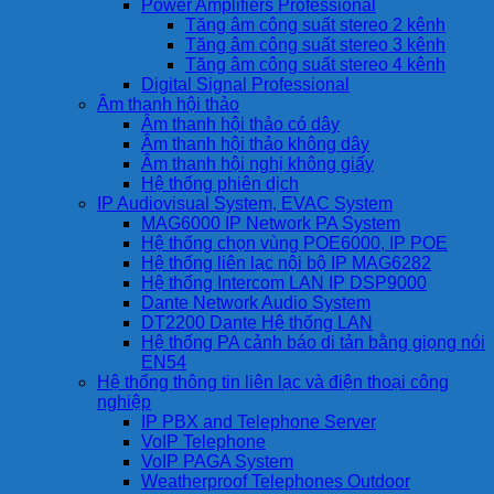
Power Amplifiers Professional
Tăng âm công suất stereo 2 kênh
Tăng âm công suất stereo 3 kênh
Tăng âm công suất stereo 4 kênh
Digital Signal Professional
Âm thanh hội thảo
Âm thanh hội thảo có dây
Âm thanh hội thảo không dây
Âm thanh hội nghị không giấy
Hệ thống phiên dịch
IP Audiovisual System, EVAC System
MAG6000 IP Network PA System
Hệ thống chọn vùng POE6000, IP POE
Hệ thống liên lạc nội bộ IP MAG6282
Hệ thống Intercom LAN IP DSP9000
Dante Network Audio System
DT2200 Dante Hệ thống LAN
Hệ thống PA cảnh báo di tản bằng giọng nói
EN54
Hệ thống thông tin liên lạc và điện thoại công
nghiệp
IP PBX and Telephone Server
VoIP Telephone
VoIP PAGA System
Weatherproof Telephones Outdoor