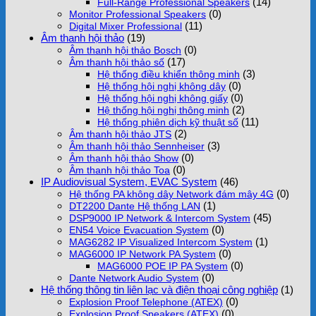
(14)
Full-Range Professional Speakers
(0)
Monitor Professional Speakers
(11)
Digital Mixer Professional
Âm thanh hội thảo
(19)
(0)
Âm thanh hội thảo Bosch
(17)
Âm thanh hội thảo số
(3)
Hệ thống điều khiển thông minh
(0)
Hệ thống hội nghị không dây
(0)
Hệ thống hội nghị không giấy
(2)
Hệ thống hội nghị thông minh
(11)
Hệ thống phiên dịch kỹ thuật số
(2)
Âm thanh hội thảo JTS
(3)
Âm thanh hội thảo Sennheiser
(0)
Âm thanh hội thảo Show
(0)
Âm thanh hội thảo Toa
IP Audiovisual System, EVAC System
(46)
(0)
Hệ thống PA không dây Network đám mây 4G
(1)
DT2200 Dante Hệ thống LAN
(45)
DSP9000 IP Network & Intercom System
(0)
EN54 Voice Evacuation System
(1)
MAG6282 IP Visualized Intercom System
(0)
MAG6000 IP Network PA System
(0)
MAG6000 POE IP PA System
(0)
Dante Network Audio System
Hệ thống thông tin liên lạc và điện thoại công nghiệp
(1)
(0)
Explosion Proof Telephone (ATEX)
(0)
Explosion Proof Speakers (ATEX)