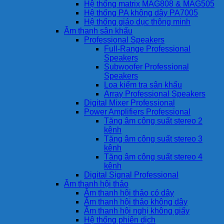
Hệ thống matrix MAG808 & MAG505
Hệ thống PA không dây PA7005
Hệ thống giáo dục thông minh
Âm thanh sân khấu
Professional Speakers
Full-Range Professional
Speakers
Subwoofer Professional
Speakers
Loa kiểm tra sân khấu
Array Professional Speakers
Digital Mixer Professional
Power Amplifiers Professional
Tăng âm công suất stereo 2
kênh
Tăng âm công suất stereo 3
kênh
Tăng âm công suất stereo 4
kênh
Digital Signal Professional
Âm thanh hội thảo
Âm thanh hội thảo có dây
Âm thanh hội thảo không dây
Âm thanh hội nghị không giấy
Hệ thống phiên dịch