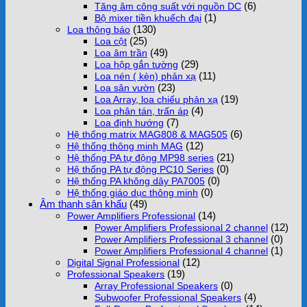
(6)
Tăng âm công suất với nguồn DC
(1)
Bộ mixer tiền khuếch đại
(130)
Loa thông báo
(25)
Loa cột
(49)
Loa âm trần
(29)
Loa hộp gắn tường
(11)
Loa nén ( kèn) phản xạ
(23)
Loa sân vườn
(19)
Loa Array, loa chiếu phản xạ
(4)
Loa phân tán, trấn áp
(7)
Loa định hướng
(6)
Hệ thống matrix MAG808 & MAG505
(12)
Hệ thống thông minh MAG
(21)
Hệ thống PA tự động MP98 series
(0)
Hệ thống PA tự động PC10 Series
(0)
Hệ thống PA không dây PA7005
(0)
Hệ thống giáo dục thông minh
Âm thanh sân khấu
(49)
(14)
Power Amplifiers Professional
(12)
Power Amplifiers Professional 2 channel
(0)
Power Amplifiers Professional 3 channel
(1)
Power Amplifiers Professional 4 channel
(12)
Digital Signal Professional
(19)
Professional Speakers
(0)
Array Professional Speakers
(4)
Subwoofer Professional Speakers