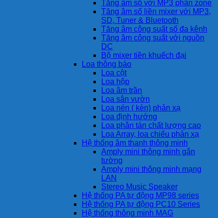
Tăng âm số với MP3 phân zone
Tăng âm số liền mixer với MP3,
SD, Tuner & Bluetooth
Tăng âm công suất số đa kênh
Tăng âm công suất với nguồn
DC
Bộ mixer tiền khuếch đại
Loa thông báo
Loa cột
Loa hộp
Loa âm trần
Loa sân vườn
Loa nén ( kèn) phản xạ
Loa định hướng
Loa phân tán chất lượng cao
Loa Array, loa chiếu phản xạ
Hệ thống âm thanh thông minh
Amply mini thông minh gắn
tường
Amply mini thông minh mạng
LAN
Stereo Music Speaker
Hệ thống PA tự động MP98 series
Hệ thống PA tự động PC10 Series
Hệ thống thông minh MAG