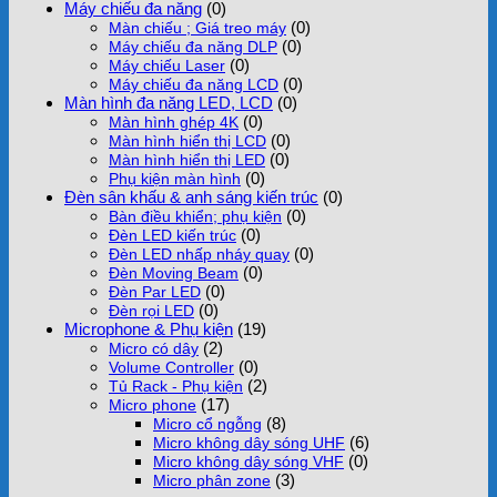
Máy chiếu đa năng
(0)
(0)
Màn chiếu ; Giá treo máy
(0)
Máy chiếu đa năng DLP
(0)
Máy chiếu Laser
(0)
Máy chiếu đa năng LCD
Màn hình đa năng LED, LCD
(0)
(0)
Màn hình ghép 4K
(0)
Màn hình hiển thị LCD
(0)
Màn hình hiển thị LED
(0)
Phụ kiện màn hình
Đèn sân khấu & anh sáng kiến trúc
(0)
(0)
Bàn điều khiển; phụ kiện
(0)
Đèn LED kiến trúc
(0)
Đèn LED nhấp nháy quay
(0)
Đèn Moving Beam
(0)
Đèn Par LED
(0)
Đèn rọi LED
Microphone & Phụ kiện
(19)
(2)
Micro có dây
(0)
Volume Controller
(2)
Tủ Rack - Phụ kiện
(17)
Micro phone
(8)
Micro cổ ngỗng
(6)
Micro không dây sóng UHF
(0)
Micro không dây sóng VHF
(3)
Micro phân zone