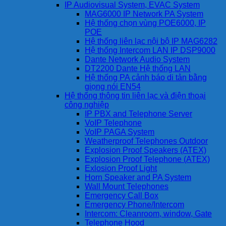
IP Audiovisual System, EVAC System
MAG6000 IP Network PA System
Hệ thống chọn vùng POE6000, IP
POE
Hệ thống liên lạc nội bộ IP MAG6282
Hệ thống Intercom LAN IP DSP9000
Dante Network Audio System
DT2200 Dante Hệ thống LAN
Hệ thống PA cảnh báo di tản bằng
giọng nói EN54
Hệ thống thông tin liên lạc và điện thoại
công nghiệp
IP PBX and Telephone Server
VoIP Telephone
VoIP PAGA System
Weatherproof Telephones Outdoor
Explosion Proof Speakers (ATEX)
Explosion Proof Telephone (ATEX)
Exlosion Proof Light
Horn Speaker and PA System
Wall Mount Telephones
Emergency Call Box
Emergency Phone/Intercom
Intercom: Cleanroom, window, Gate
Telephone Hood