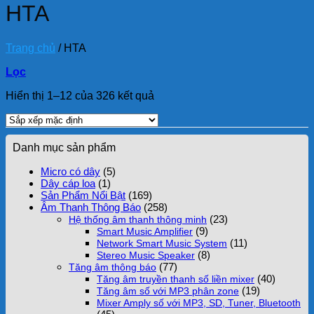
HTA
Trang chủ
/
HTA
Lọc
Hiển thị 1–12 của 326 kết quả
Danh mục sản phẩm
Micro có dây
(5)
Dây cáp loa
(1)
Sản Phẩm Nổi Bật
(169)
Âm Thanh Thông Báo
(258)
(23)
Hệ thống âm thanh thông minh
(9)
Smart Music Amplifier
(11)
Network Smart Music System
(8)
Stereo Music Speaker
(77)
Tăng âm thông báo
(40)
Tăng âm truyền thanh số liền mixer
(19)
Tăng âm số với MP3 phân zone
Mixer Amply số với MP3, SD, Tuner, Bluetooth