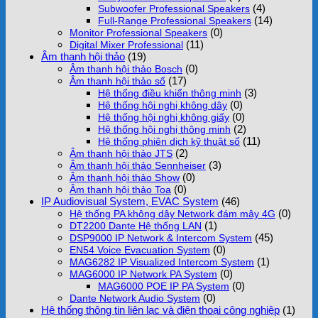
(4)
Subwoofer Professional Speakers
(14)
Full-Range Professional Speakers
(0)
Monitor Professional Speakers
(11)
Digital Mixer Professional
Âm thanh hội thảo
(19)
(0)
Âm thanh hội thảo Bosch
(17)
Âm thanh hội thảo số
(3)
Hệ thống điều khiển thông minh
(0)
Hệ thống hội nghị không dây
(0)
Hệ thống hội nghị không giấy
(2)
Hệ thống hội nghị thông minh
(11)
Hệ thống phiên dịch kỹ thuật số
(2)
Âm thanh hội thảo JTS
(3)
Âm thanh hội thảo Sennheiser
(0)
Âm thanh hội thảo Show
(0)
Âm thanh hội thảo Toa
IP Audiovisual System, EVAC System
(46)
(0)
Hệ thống PA không dây Network đám mây 4G
(1)
DT2200 Dante Hệ thống LAN
(45)
DSP9000 IP Network & Intercom System
(0)
EN54 Voice Evacuation System
(1)
MAG6282 IP Visualized Intercom System
(0)
MAG6000 IP Network PA System
(0)
MAG6000 POE IP PA System
(0)
Dante Network Audio System
Hệ thống thông tin liên lạc và điện thoại công nghiệp
(1)