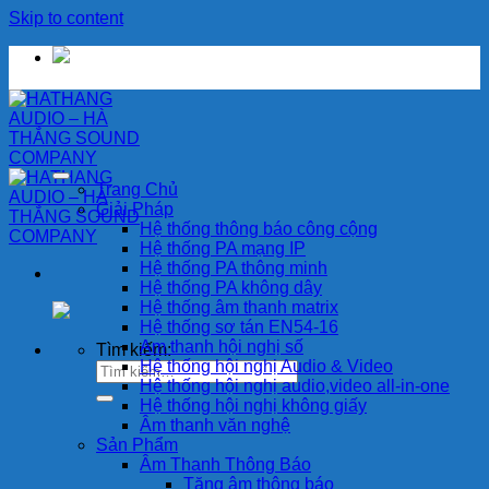
Skip to content
Trang Chủ
Giải Pháp
Hệ thống thông báo công cộng
Hệ thống PA mạng IP
Hệ thống PA thông minh
Hệ thống PA không dây
Hệ thống âm thanh matrix
Hệ thống sơ tán EN54-16
Am thanh hội nghị số
Tìm kiếm:
Hệ thống hội nghị Audio & Video
Hệ thống hội nghị audio,video all-in-one
Hệ thống hội nghị không giấy
Âm thanh văn nghệ
Sản Phẩm
Âm Thanh Thông Báo
Tăng âm thông báo