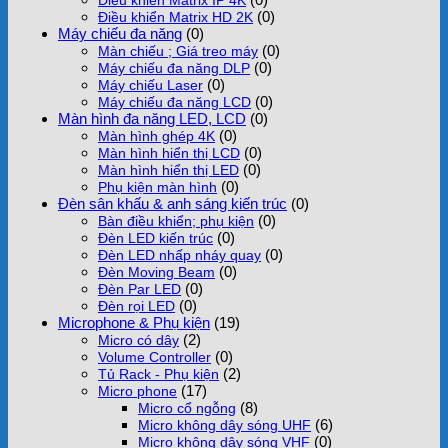
(0)
Điều khiển Matrix HD 2K
Máy chiếu đa năng
(0)
(0)
Màn chiếu ; Giá treo máy
(0)
Máy chiếu đa năng DLP
(0)
Máy chiếu Laser
(0)
Máy chiếu đa năng LCD
Màn hình đa năng LED, LCD
(0)
(0)
Màn hình ghép 4K
(0)
Màn hình hiển thị LCD
(0)
Màn hình hiển thị LED
(0)
Phụ kiện màn hình
Đèn sân khấu & anh sáng kiến trúc
(0)
(0)
Bàn điều khiển; phụ kiện
(0)
Đèn LED kiến trúc
(0)
Đèn LED nhấp nháy quay
(0)
Đèn Moving Beam
(0)
Đèn Par LED
(0)
Đèn rọi LED
Microphone & Phụ kiện
(19)
(2)
Micro có dây
(0)
Volume Controller
(2)
Tủ Rack - Phụ kiện
(17)
Micro phone
(8)
Micro cổ ngỗng
(6)
Micro không dây sóng UHF
(0)
Micro không dây sóng VHF