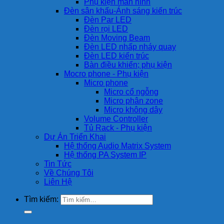
Phụ kiện màn hình
Đèn sân khấu-Ánh sáng kiến trúc
Đèn Par LED
Đèn rọi LED
Đèn Moving Beam
Đèn LED nhấp nháy quay
Đèn LED kiến trúc
Bàn điều khiển; phụ kiện
Mocro phone - Phụ kiện
Micro phone
Micro cổ ngỗng
Micro phân zone
Micro không dây
Volume Controller
Tủ Rack - Phụ kiện
Dự Án Triển Khai
Hệ thống Audio Matrix System
Hệ thống PA System IP
Tin Tức
Về Chúng Tôi
Liên Hệ
Tìm kiếm: