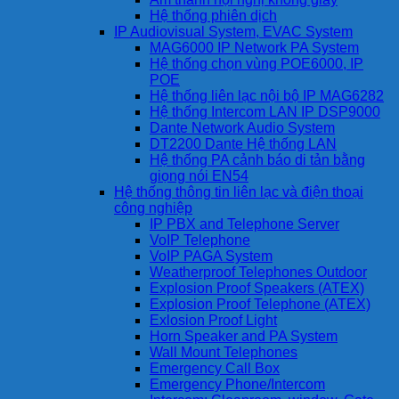
Hệ thống phiên dịch
IP Audiovisual System, EVAC System
MAG6000 IP Network PA System
Hệ thống chọn vùng POE6000, IP
POE
Hệ thống liên lạc nội bộ IP MAG6282
Hệ thống Intercom LAN IP DSP9000
Dante Network Audio System
DT2200 Dante Hệ thống LAN
Hệ thống PA cảnh báo di tản bằng
giọng nói EN54
Hệ thống thông tin liên lạc và điện thoại
công nghiệp
IP PBX and Telephone Server
VoIP Telephone
VoIP PAGA System
Weatherproof Telephones Outdoor
Explosion Proof Speakers (ATEX)
Explosion Proof Telephone (ATEX)
Exlosion Proof Light
Horn Speaker and PA System
Wall Mount Telephones
Emergency Call Box
Emergency Phone/Intercom