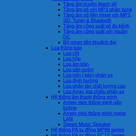
Tăng âm truyền thanh số
Tăng âm số với MP3 phân zone
Tăng âm số liền mixer với MP3,
SD, Tuner & Bluetooth
Tăng âm công suất số đa kênh
Tăng âm công suất với nguồn
DC
Bộ mixer tiền khuếch đại
Loa thông báo
Loa cột
Loa hộp
Loa âm trần
Loa sân vườn
Loa nén ( kèn) phản xạ
Loa định hướng
Loa phân tán chất lượng cao
Loa Array, loa chiếu phản xạ
Hệ thống âm thanh thông minh
Amply mini thông minh gắn
tường
Amply mini thông minh mạng
LAN
Stereo Music Speaker
Hệ thống PA tự động MP98 series
Hệ thống PA tự động PC10 Series