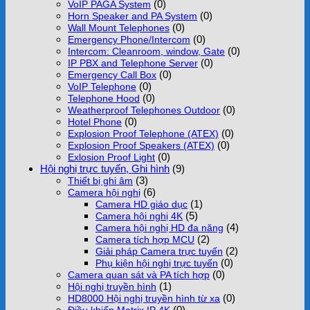
(0)
VoIP PAGA System
(0)
Horn Speaker and PA System
(0)
Wall Mount Telephones
(0)
Emergency Phone/Intercom
(0)
Intercom: Cleanroom, window, Gate
(0)
IP PBX and Telephone Server
(0)
Emergency Call Box
(0)
VoIP Telephone
(0)
Telephone Hood
(0)
Weatherproof Telephones Outdoor
(0)
Hotel Phone
(0)
Explosion Proof Telephone (ATEX)
(0)
Explosion Proof Speakers (ATEX)
(0)
Exlosion Proof Light
Hội nghị trực tuyến, Ghi hình
(9)
(3)
Thiết bị ghi âm
(6)
Camera hội nghị
(1)
Camera HD giáo dục
(5)
Camera hội nghị 4K
(4)
Camera hội nghị HD đa năng
(2)
Camera tích hợp MCU
(2)
Giải pháp Camera trực tuyến
(0)
Phụ kiện hội nghị trực tuyến
(0)
Camera quan sát và PA tích hợp
(1)
Hội nghị truyền hình
(0)
HD8000 Hội nghị truyền hình từ xa
(0)
Điều khiển Matrix IP 4K