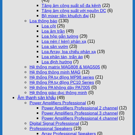
(45)
(22)
Tăng âm công suất số đa kênh
(6)
Tăng âm công suất với nguồn DC
(1)
Bộ mixer tiền khuếch đại
(130)
Loa thông báo
(25)
Loa cột
(49)
Loa âm trần
(29)
Loa hộp gắn tường
(11)
Loa nén ( kèn) phản xạ
(23)
Loa sân vườn
(19)
Loa Array, loa chiếu phản xạ
(4)
Loa phân tán, trấn áp
(7)
Loa định hướng
(6)
Hệ thống matrix MAG808 & MAG505
(12)
Hệ thống thông minh MAG
(21)
Hệ thống PA tự động MP98 series
(0)
Hệ thống PA tự động PC10 Series
(0)
Hệ thống PA không dây PA7005
(0)
Hệ thống giáo dục thông minh
Âm thanh sân khấu
(49)
(14)
Power Amplifiers Professional
(12)
Power Amplifiers Professional 2 channel
(0)
Power Amplifiers Professional 3 channel
(1)
Power Amplifiers Professional 4 channel
(12)
Digital Signal Professional
(19)
Professional Speakers
(0)
Array Professional Speakers