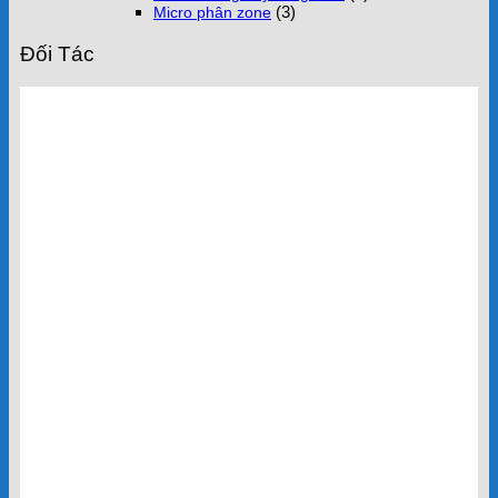
(3)
Micro phân zone
Đối Tác