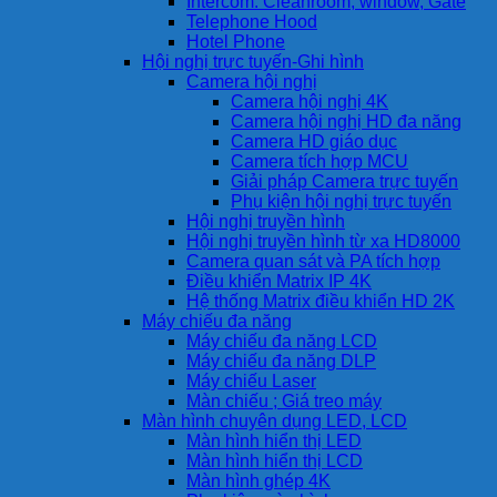
Intercom: Cleanroom, window, Gate
Telephone Hood
Hotel Phone
Hội nghị trực tuyến-Ghi hình
Camera hội nghị
Camera hội nghị 4K
Camera hội nghị HD đa năng
Camera HD giáo dục
Camera tích hợp MCU
Giải pháp Camera trực tuyến
Phụ kiện hội nghị trực tuyến
Hội nghị truyền hình
Hội nghị truyền hình từ xa HD8000
Camera quan sát và PA tích hợp
Điều khiển Matrix IP 4K
Hệ thống Matrix điều khiển HD 2K
Máy chiếu đa năng
Máy chiếu đa năng LCD
Máy chiếu đa năng DLP
Máy chiếu Laser
Màn chiếu ; Giá treo máy
Màn hình chuyên dụng LED, LCD
Màn hình hiển thị LED
Màn hình hiển thị LCD
Màn hình ghép 4K