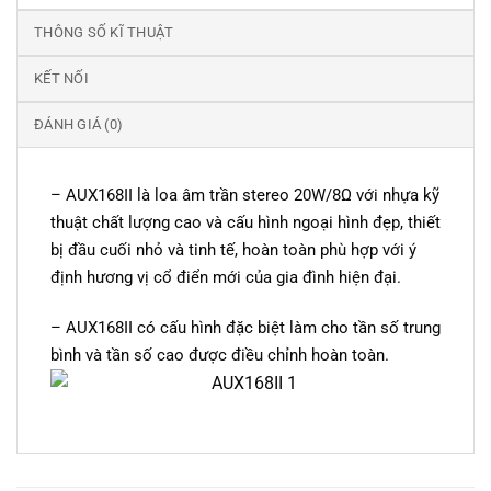
THÔNG SỐ KĨ THUẬT
KẾT NỐI
ĐÁNH GIÁ (0)
– AUX168II là loa âm trần stereo 20W/8Ω với nhựa kỹ
thuật chất lượng cao và cấu hình ngoại hình đẹp, thiết
bị đầu cuối nhỏ và tinh tế, hoàn toàn phù hợp với ý
định hương vị cổ điển mới của gia đình hiện đại.
– AUX168II có cấu hình đặc biệt làm cho tần số trung
bình và tần số cao được điều chỉnh hoàn toàn.