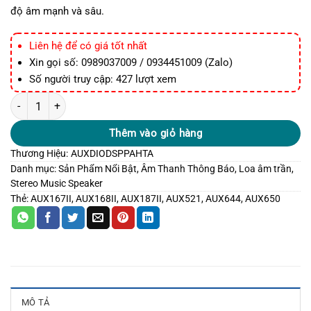
độ âm mạnh và sâu.
Liên hệ để có giá tốt nhất
Xin gọi số: 0989037009 / 0934451009 (Zalo)
Số người truy cập: 427 lượt xem
Aux168II Coaxial Ceiling Speaker Stereo số lượng
Thêm vào giỏ hàng
Thương Hiệu:
AUXDIO
DSPPA
HTA
Danh mục:
Sản Phẩm Nổi Bật
,
Âm Thanh Thông Báo
,
Loa âm trần
,
Stereo Music Speaker
Thẻ:
AUX167II
,
AUX168II
,
AUX187II
,
AUX521
,
AUX644
,
AUX650
MÔ TẢ