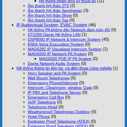
(11)
Hệ thống phiên dịch kỹ thuật số
(2)
Âm thanh hội thảo JTS
(3)
Âm thanh hội thảo Sennheiser
(0)
Âm thanh hội thảo Show
(0)
Âm thanh hội thảo Toa
IP Audiovisual System, EVAC System
(46)
(0)
Hệ thống PA không dây Network đám mây 4G
(1)
DT2200 Dante Hệ thống LAN
(45)
DSP9000 IP Network & Intercom System
(0)
EN54 Voice Evacuation System
(1)
MAG6282 IP Visualized Intercom System
(0)
MAG6000 IP Network PA System
(0)
MAG6000 POE IP PA System
(0)
Dante Network Audio System
Hệ thống thông tin liên lạc và điện thoại công nghiệp
(1)
(0)
Horn Speaker and PA System
(0)
Wall Mount Telephones
(0)
Emergency Phone/Intercom
(0)
Intercom: Cleanroom, window, Gate
(0)
IP PBX and Telephone Server
(0)
Emergency Call Box
(0)
VoIP Telephone
(0)
Telephone Hood
(0)
Weatherproof Telephones Outdoor
(0)
Hotel Phone
(0)
Explosion Proof Telephone (ATEX)
(0)
Explosion Proof Speakers (ATEX)