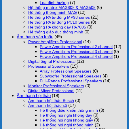
(7)
Loa định hướng
(6)
Hệ thống matrix MAG808 & MAG505
(12)
Hệ thống thông minh MAG
(21)
Hệ thống PA tự động MP98 series
(0)
Hệ thống PA tự động PC10 Series
(0)
Hệ thống PA không dây PA7005
(0)
Hệ thống giáo dục thông minh
Âm thanh sân khấu
(49)
(14)
Power Amplifiers Professional
(12)
Power Amplifiers Professional 2 channel
(0)
Power Amplifiers Professional 3 channel
(1)
Power Amplifiers Professional 4 channel
(12)
Digital Signal Professional
(19)
Professional Speakers
(0)
Array Professional Speakers
(4)
Subwoofer Professional Speakers
(14)
Full-Range Professional Speakers
(0)
Monitor Professional Speakers
(11)
Digital Mixer Professional
Âm thanh hội thảo
(19)
(0)
Âm thanh hội thảo Bosch
(17)
Âm thanh hội thảo số
(3)
Hệ thống điều khiển thông minh
(0)
Hệ thống hội nghị không dây
(0)
Hệ thống hội nghị không giấy
(2)
Hệ thống hội nghị thông minh