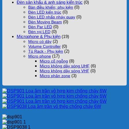
Đèn sân khấu & anh sáng kiến trúc
(0)
(0)
Bàn điều khiển; phụ kiện
(0)
Đèn LED kiến trúc
(0)
Đèn LED nhấp nháy quay
(0)
Đèn Moving Beam
(0)
Đèn Par LED
(0)
Đèn rọi LED
Microphone & Phụ kiện
(19)
(2)
Micro có dây
(0)
Volume Controller
(2)
Tủ Rack - Phụ kiện
(17)
Micro phone
(8)
Micro cổ ngỗng
(6)
Micro không dây sóng UHF
(0)
Micro không dây sóng VHF
(3)
Micro phân zone