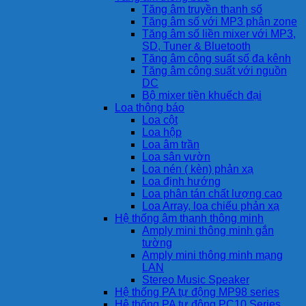
Tăng âm truyền thanh số
Tăng âm số với MP3 phân zone
Tăng âm số liền mixer với MP3,
SD, Tuner & Bluetooth
Tăng âm công suất số đa kênh
Tăng âm công suất với nguồn
DC
Bộ mixer tiền khuếch đại
Loa thông báo
Loa cột
Loa hộp
Loa âm trần
Loa sân vườn
Loa nén ( kèn) phản xạ
Loa định hướng
Loa phân tán chất lượng cao
Loa Array, loa chiếu phản xạ
Hệ thống âm thanh thông minh
Amply mini thông minh gắn
tường
Amply mini thông minh mạng
LAN
Stereo Music Speaker
Hệ thống PA tự động MP98 series
Hệ thống PA tự động PC10 Series