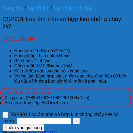
Trang chủ
/
Sản Phẩm
/
Sản Phẩm Nổi Bật
DSP901 Loa âm trần vỏ hợp kim chống cháy
6W
Giá: Liên Hệ
Hàng mới 100%: có CO/ CQ
Hàng nhập khẩu chính Hãng
Bảo hành 12 tháng
Công suất RMS:6W/max10W
Kêt nối đầu vào loa cho trở kháng cao
Vỏ loa làm bằng hợp kim, nhôm cao cấp, đảm bảo độ bền
lâu dài, sẽ không bao giờ bị lỗi mốt và phai màu.
Liên hệ để có giá tốt nhất
Xin gọi số: 0989037009 / 0934451009 (Zalo)
Số người truy cập: 560 lượt xem
DSP901 Loa âm trần vỏ hợp kim chống cháy 6W số
lượng
Thêm vào giỏ hàng