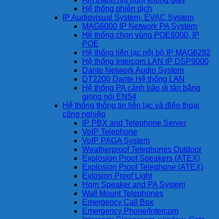
Hệ thống phiên dịch
IP Audiovisual System, EVAC System
MAG6000 IP Network PA System
Hệ thống chọn vùng POE6000, IP
POE
Hệ thống liên lạc nội bộ IP MAG6282
Hệ thống Intercom LAN IP DSP9000
Dante Network Audio System
DT2200 Dante Hệ thống LAN
Hệ thống PA cảnh báo di tản bằng
giọng nói EN54
Hệ thống thông tin liên lạc và điện thoại
công nghiệp
IP PBX and Telephone Server
VoIP Telephone
VoIP PAGA System
Weatherproof Telephones Outdoor
Explosion Proof Speakers (ATEX)
Explosion Proof Telephone (ATEX)
Exlosion Proof Light
Horn Speaker and PA System
Wall Mount Telephones
Emergency Call Box
Emergency Phone/Intercom