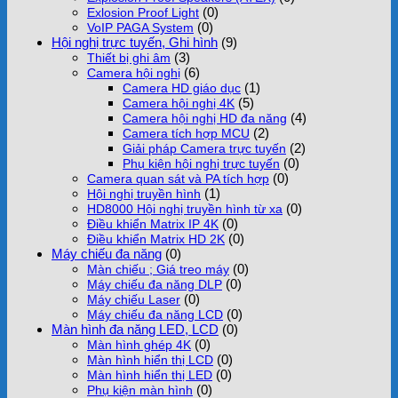
(0)
Exlosion Proof Light
(0)
VoIP PAGA System
Hội nghị trực tuyến, Ghi hình
(9)
(3)
Thiết bị ghi âm
(6)
Camera hội nghị
(1)
Camera HD giáo dục
(5)
Camera hội nghị 4K
(4)
Camera hội nghị HD đa năng
(2)
Camera tích hợp MCU
(2)
Giải pháp Camera trực tuyến
(0)
Phụ kiện hội nghị trực tuyến
(0)
Camera quan sát và PA tích hợp
(1)
Hội nghị truyền hình
(0)
HD8000 Hội nghị truyền hình từ xa
(0)
Điều khiển Matrix IP 4K
(0)
Điều khiển Matrix HD 2K
Máy chiếu đa năng
(0)
(0)
Màn chiếu ; Giá treo máy
(0)
Máy chiếu đa năng DLP
(0)
Máy chiếu Laser
(0)
Máy chiếu đa năng LCD
Màn hình đa năng LED, LCD
(0)
(0)
Màn hình ghép 4K
(0)
Màn hình hiển thị LCD
(0)
Màn hình hiển thị LED
(0)
Phụ kiện màn hình