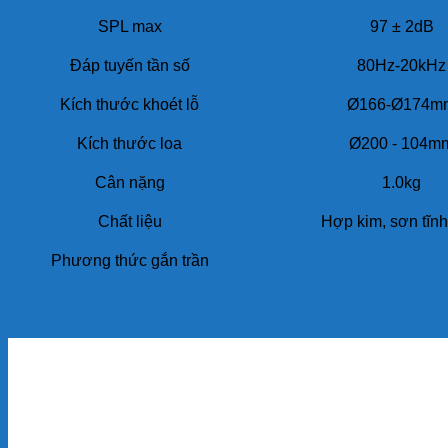
SPL max
97 ± 2dB
Đáp tuyến tần số
80Hz-20kHz
Kích thước khoét lỗ
Ø166-Ø174m
Kích thước loa
Ø200 - 104m
Cân nặng
1.0kg
Chất liệu
Hợp kim, sơn tĩnh
Phương thức gắn trần