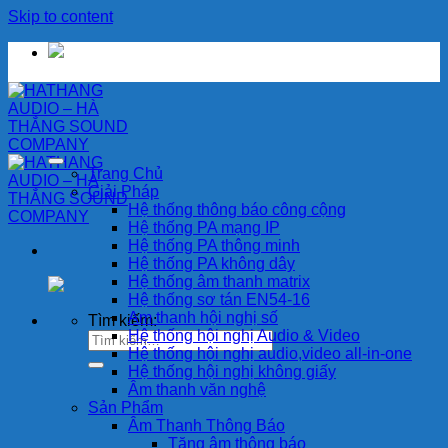
Skip to content
Trang Chủ
Giải Pháp
Hệ thống thông báo công cộng
Hệ thống PA mạng IP
Hệ thống PA thông minh
Hệ thống PA không dây
Hệ thống âm thanh matrix
Hệ thống sơ tán EN54-16
Am thanh hội nghị số
Tìm kiếm:
Hệ thống hội nghị Audio & Video
Hệ thống hội nghị audio,video all-in-one
Hệ thống hội nghị không giấy
Âm thanh văn nghệ
Sản Phẩm
Âm Thanh Thông Báo
Tăng âm thông báo