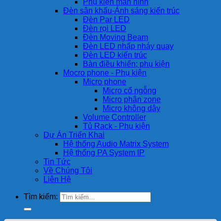
Phụ kiện màn hình
Đèn sân khấu-Ánh sáng kiến trúc
Đèn Par LED
Đèn rọi LED
Đèn Moving Beam
Đèn LED nhấp nháy quay
Đèn LED kiến trúc
Bàn điều khiển; phụ kiện
Mocro phone - Phụ kiện
Micro phone
Micro cổ ngỗng
Micro phân zone
Micro không dây
Volume Controller
Tủ Rack - Phụ kiện
Dự Án Triển Khai
Hệ thống Audio Matrix System
Hệ thống PA System IP
Tin Tức
Về Chúng Tôi
Liên Hệ
Tìm kiếm: