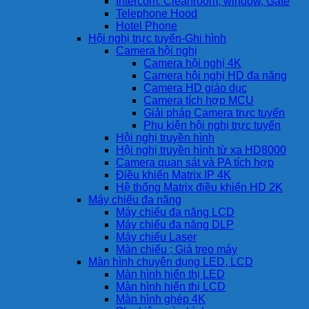
Intercom: Cleanroom, window, Gate
Telephone Hood
Hotel Phone
Hội nghị trực tuyến-Ghi hình
Camera hội nghị
Camera hội nghị 4K
Camera hội nghị HD đa năng
Camera HD giáo dục
Camera tích hợp MCU
Giải pháp Camera trực tuyến
Phụ kiện hội nghị trực tuyến
Hội nghị truyền hình
Hội nghị truyền hình từ xa HD8000
Camera quan sát và PA tích hợp
Điều khiển Matrix IP 4K
Hệ thống Matrix điều khiển HD 2K
Máy chiếu đa năng
Máy chiếu đa năng LCD
Máy chiếu đa năng DLP
Máy chiếu Laser
Màn chiếu ; Giá treo máy
Màn hình chuyên dụng LED, LCD
Màn hình hiển thị LED
Màn hình hiển thị LCD
Màn hình ghép 4K