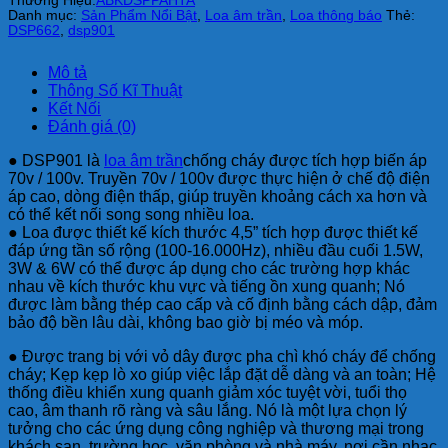
Thương Hiệu:
ABK
DSPPA
HTA
Danh mục:
Sản Phẩm Nổi Bật
,
Loa âm trần
,
Loa thông báo
Thẻ:
DSP662
,
dsp901
Mô tả
Thông Số Kĩ Thuật
Kết Nối
Đánh giá (0)
● DSP901 là
loa âm trần
chống cháy được tích hợp biến áp
70v / 100v. Truyền 70v / 100v được thực hiện ở chế độ điện
áp cao, dòng điện thấp, giúp truyền khoảng cách xa hơn và
có thể kết nối song song nhiều loa.
● Loa được thiết kế kích thước 4,5” tích hợp được thiết kế
đáp ứng tần số rộng (100-16.000Hz), nhiều đầu cuối 1.5W,
3W & 6W có thể được áp dụng cho các trường hợp khác
nhau về kích thước khu vực và tiếng ồn xung quanh; Nó
được làm bằng thép cao cấp và cố định bằng cách dập, đảm
bảo độ bền lâu dài, không bao giờ bị méo và móp.
● Được trang bị với vỏ dây được pha chì khó cháy để chống
cháy; Kẹp kẹp lò xo giúp việc lắp đặt dễ dàng và an toàn; Hệ
thống điều khiển xung quanh giảm xóc tuyệt vời, tuổi thọ
cao, âm thanh rõ ràng và sâu lắng. Nó là một lựa chọn lý
tưởng cho các ứng dụng công nghiệp và thương mại trong
khách sạn, trường học, văn phòng và nhà máy, nơi cần nhạc