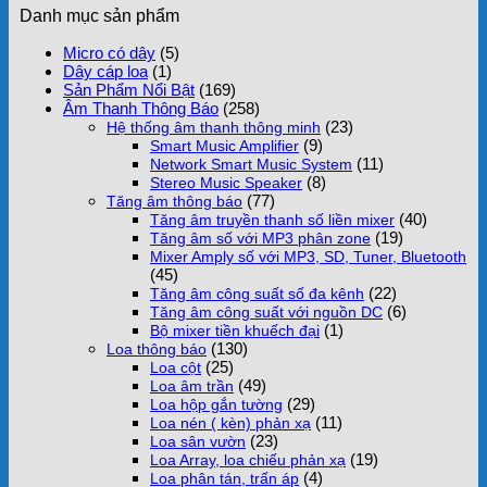
Danh mục sản phẩm
Micro có dây
(5)
Dây cáp loa
(1)
Sản Phẩm Nổi Bật
(169)
Âm Thanh Thông Báo
(258)
(23)
Hệ thống âm thanh thông minh
(9)
Smart Music Amplifier
(11)
Network Smart Music System
(8)
Stereo Music Speaker
(77)
Tăng âm thông báo
(40)
Tăng âm truyền thanh số liền mixer
(19)
Tăng âm số với MP3 phân zone
Mixer Amply số với MP3, SD, Tuner, Bluetooth
(45)
(22)
Tăng âm công suất số đa kênh
(6)
Tăng âm công suất với nguồn DC
(1)
Bộ mixer tiền khuếch đại
(130)
Loa thông báo
(25)
Loa cột
(49)
Loa âm trần
(29)
Loa hộp gắn tường
(11)
Loa nén ( kèn) phản xạ
(23)
Loa sân vườn
(19)
Loa Array, loa chiếu phản xạ
(4)
Loa phân tán, trấn áp