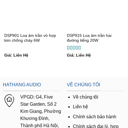
DSP901 Loa âm trần vỏ hợp
DSP915 Loa âm trần hai
kim chống cháy 6W
đường tiếng 20W
Được xếp
Giá: Liên Hệ
Giá: Liên Hệ
hạng
5
5 sao
HATHANG AUDIO
VỀ CHÚNG TÔI
VPGD:
G4,
Five
Về chúng tôi
Star Garden, Số 2
Liên hệ
Kim Giang, Phường
Chính sách bảo hành
Khương Đình,
Thành phố Hà Nội,
Chính sách đại lý, hợp