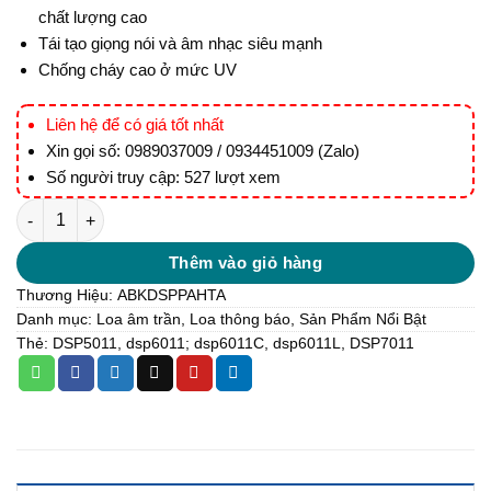
chất lượng cao
Tái tạo giọng nói và âm nhạc siêu mạnh
Chống cháy cao ở mức UV
Liên hệ để có giá tốt nhất
Xin gọi số: 0989037009 / 0934451009 (Zalo)
Số người truy cập: 527 lượt xem
DSP6011L Loa âm trần không bo viền 6W số lượng
Thêm vào giỏ hàng
Thương Hiệu:
ABK
DSPPA
HTA
Danh mục:
Loa âm trần
,
Loa thông báo
,
Sản Phẩm Nổi Bật
Thẻ:
DSP5011
,
dsp6011; dsp6011C
,
dsp6011L
,
DSP7011