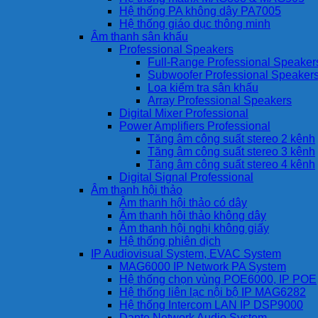
Hệ thống PA không dây PA7005
Hệ thống giáo dục thông minh
Âm thanh sân khấu
Professional Speakers
Full-Range Professional Speaker
Subwoofer Professional Speaker
Loa kiểm tra sân khấu
Array Professional Speakers
Digital Mixer Professional
Power Amplifiers Professional
Tăng âm công suất stereo 2 kênh
Tăng âm công suất stereo 3 kênh
Tăng âm công suất stereo 4 kênh
Digital Signal Professional
Âm thanh hội thảo
Âm thanh hội thảo có dây
Âm thanh hội thảo không dây
Âm thanh hội nghị không giấy
Hệ thống phiên dịch
IP Audiovisual System, EVAC System
MAG6000 IP Network PA System
Hệ thống chọn vùng POE6000, IP POE
Hệ thống liên lạc nội bộ IP MAG6282
Hệ thống Intercom LAN IP DSP9000
Dante Network Audio System