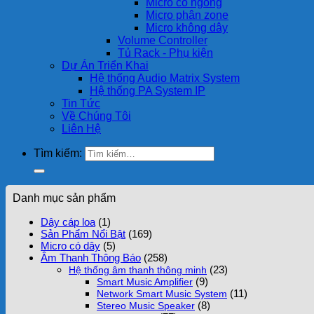
Micro cổ ngỗng
Micro phân zone
Micro không dây
Volume Controller
Tủ Rack - Phụ kiện
Dự Án Triển Khai
Hệ thống Audio Matrix System
Hệ thống PA System IP
Tin Tức
Về Chúng Tôi
Liên Hệ
Tìm kiếm:
Danh mục sản phẩm
Dây cáp loa
(1)
Sản Phẩm Nổi Bật
(169)
Micro có dây
(5)
Âm Thanh Thông Báo
(258)
(23)
Hệ thống âm thanh thông minh
(9)
Smart Music Amplifier
(11)
Network Smart Music System
(8)
Stereo Music Speaker