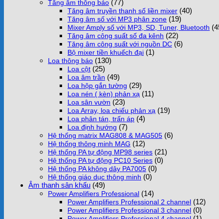
(77)
Tăng âm thông báo
(40)
Tăng âm truyền thanh số liền mixer
(19)
Tăng âm số với MP3 phân zone
(4
Mixer Amply số với MP3, SD, Tuner, Bluetooth
(22)
Tăng âm công suất số đa kênh
(6)
Tăng âm công suất với nguồn DC
(1)
Bộ mixer tiền khuếch đại
(130)
Loa thông báo
(25)
Loa cột
(49)
Loa âm trần
(29)
Loa hộp gắn tường
(11)
Loa nén ( kèn) phản xạ
(23)
Loa sân vườn
(19)
Loa Array, loa chiếu phản xạ
(4)
Loa phân tán, trấn áp
(7)
Loa định hướng
(6)
Hệ thống matrix MAG808 & MAG505
(12)
Hệ thống thông minh MAG
(21)
Hệ thống PA tự động MP98 series
(0)
Hệ thống PA tự động PC10 Series
(0)
Hệ thống PA không dây PA7005
(0)
Hệ thống giáo dục thông minh
Âm thanh sân khấu
(49)
(14)
Power Amplifiers Professional
(12)
Power Amplifiers Professional 2 channel
(0)
Power Amplifiers Professional 3 channel
(1)
Power Amplifiers Professional 4 channel