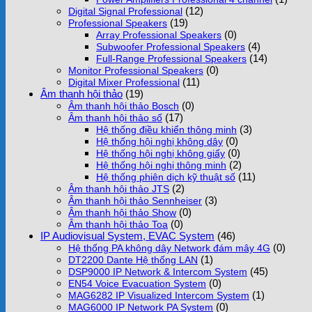
(12)
Digital Signal Professional
(19)
Professional Speakers
(0)
Array Professional Speakers
(4)
Subwoofer Professional Speakers
(14)
Full-Range Professional Speakers
(0)
Monitor Professional Speakers
(11)
Digital Mixer Professional
Âm thanh hội thảo
(19)
(0)
Âm thanh hội thảo Bosch
(17)
Âm thanh hội thảo số
(3)
Hệ thống điều khiển thông minh
(0)
Hệ thống hội nghị không dây
(0)
Hệ thống hội nghị không giấy
(2)
Hệ thống hội nghị thông minh
(11)
Hệ thống phiên dịch kỹ thuật số
(2)
Âm thanh hội thảo JTS
(3)
Âm thanh hội thảo Sennheiser
(0)
Âm thanh hội thảo Show
(0)
Âm thanh hội thảo Toa
IP Audiovisual System, EVAC System
(46)
(0)
Hệ thống PA không dây Network đám mây 4G
(1)
DT2200 Dante Hệ thống LAN
(45)
DSP9000 IP Network & Intercom System
(0)
EN54 Voice Evacuation System
(1)
MAG6282 IP Visualized Intercom System
(0)
MAG6000 IP Network PA System