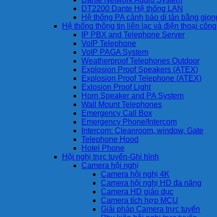
DT2200 Dante Hệ thống LAN
Hệ thống PA cảnh báo di tản bằng giọ
Hệ thống thông tin liên lạc và điện thoại côn
IP PBX and Telephone Server
VoIP Telephone
VoIP PAGA System
Weatherproof Telephones Outdoor
Explosion Proof Speakers (ATEX)
Explosion Proof Telephone (ATEX)
Exlosion Proof Light
Horn Speaker and PA System
Wall Mount Telephones
Emergency Call Box
Emergency Phone/Intercom
Intercom: Cleanroom, window, Gate
Telephone Hood
Hotel Phone
Hội nghị trực tuyến-Ghi hình
Camera hội nghị
Camera hội nghị 4K
Camera hội nghị HD đa năng
Camera HD giáo dục
Camera tích hợp MCU
Giải pháp Camera trực tuyến