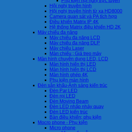
Phụ kiện hội nghị trực tuyến
Hội nghị truyền hình
Hội nghị truyền hình từ xa HD8000
Camera quan sát và PA tích hợp
Điều khiển Matrix IP 4K
Hệ thống Matrix điều khiển HD 2K
Máy chiếu đa năng
Máy chiếu đa năng LCD
Máy chiếu đa năng DLP
Máy chiếu Laser
Màn chiếu ; Giá treo máy
Màn hình chuyên dụng LED, LCD
Màn hình hiển thị LED
Màn hình hiển thị LCD
Màn hình ghép 4K
Phụ kiện màn hình
Đèn sân khấu-Ánh sáng kiến trúc
Đèn Par LED
Đèn rọi LED
Đèn Moving Beam
Đèn LED nhấp nháy quay
Đèn LED kiến trúc
Bàn điều khiển; phụ kiện
Mocro phone - Phụ kiện
Micro phone