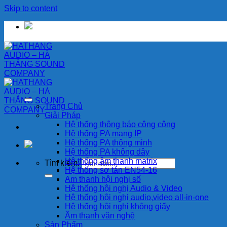
Skip to content
Trang Chủ
Giải Pháp
Hệ thống thông báo công cộng
Hệ thống PA mạng IP
Hệ thống PA thông minh
Hệ thống PA không dây
Hệ thống âm thanh matrix
Tìm kiếm:
Hệ thống sơ tán EN54-16
Am thanh hội nghị số
Hệ thống hội nghị Audio & Video
Hệ thống hội nghị audio,video all-in-one
Hệ thống hội nghị không giấy
Âm thanh văn nghệ
Sản Phẩm