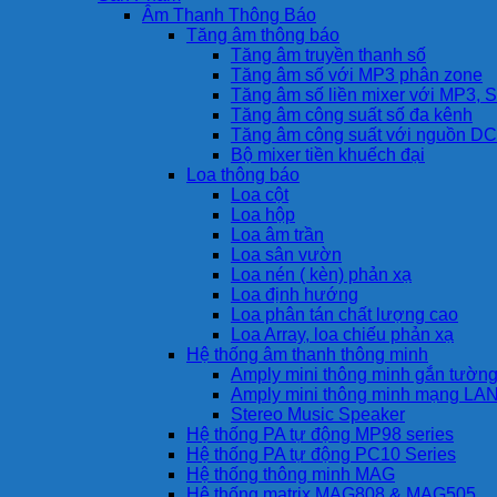
Âm Thanh Thông Báo
Tăng âm thông báo
Tăng âm truyền thanh số
Tăng âm số với MP3 phân zone
Tăng âm số liền mixer với MP3, S
Tăng âm công suất số đa kênh
Tăng âm công suất với nguồn DC
Bộ mixer tiền khuếch đại
Loa thông báo
Loa cột
Loa hộp
Loa âm trần
Loa sân vườn
Loa nén ( kèn) phản xạ
Loa định hướng
Loa phân tán chất lượng cao
Loa Array, loa chiếu phản xạ
Hệ thống âm thanh thông minh
Amply mini thông minh gắn tườn
Amply mini thông minh mạng LA
Stereo Music Speaker
Hệ thống PA tự động MP98 series
Hệ thống PA tự động PC10 Series
Hệ thống thông minh MAG
Hệ thống matrix MAG808 & MAG505