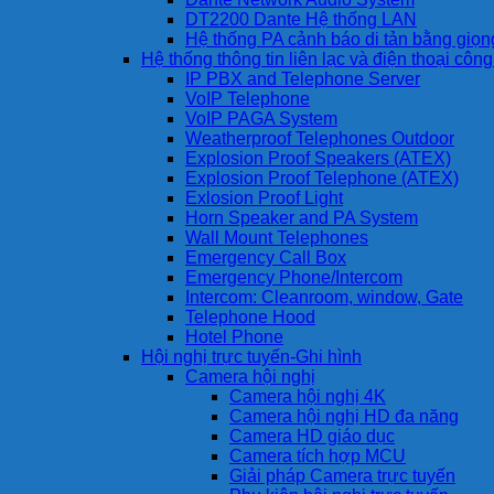
DT2200 Dante Hệ thống LAN
Hệ thống PA cảnh báo di tản bằng giọ
Hệ thống thông tin liên lạc và điện thoại côn
IP PBX and Telephone Server
VoIP Telephone
VoIP PAGA System
Weatherproof Telephones Outdoor
Explosion Proof Speakers (ATEX)
Explosion Proof Telephone (ATEX)
Exlosion Proof Light
Horn Speaker and PA System
Wall Mount Telephones
Emergency Call Box
Emergency Phone/Intercom
Intercom: Cleanroom, window, Gate
Telephone Hood
Hotel Phone
Hội nghị trực tuyến-Ghi hình
Camera hội nghị
Camera hội nghị 4K
Camera hội nghị HD đa năng
Camera HD giáo dục
Camera tích hợp MCU
Giải pháp Camera trực tuyến