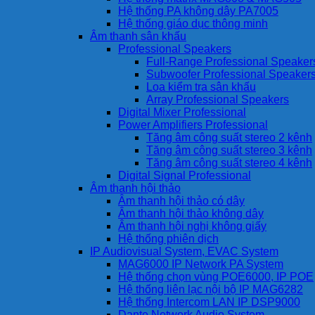
Hệ thống PA không dây PA7005
Hệ thống giáo dục thông minh
Âm thanh sân khấu
Professional Speakers
Full-Range Professional Speaker
Subwoofer Professional Speaker
Loa kiểm tra sân khấu
Array Professional Speakers
Digital Mixer Professional
Power Amplifiers Professional
Tăng âm công suất stereo 2 kênh
Tăng âm công suất stereo 3 kênh
Tăng âm công suất stereo 4 kênh
Digital Signal Professional
Âm thanh hội thảo
Âm thanh hội thảo có dây
Âm thanh hội thảo không dây
Âm thanh hội nghị không giấy
Hệ thống phiên dịch
IP Audiovisual System, EVAC System
MAG6000 IP Network PA System
Hệ thống chọn vùng POE6000, IP POE
Hệ thống liên lạc nội bộ IP MAG6282
Hệ thống Intercom LAN IP DSP9000
Dante Network Audio System