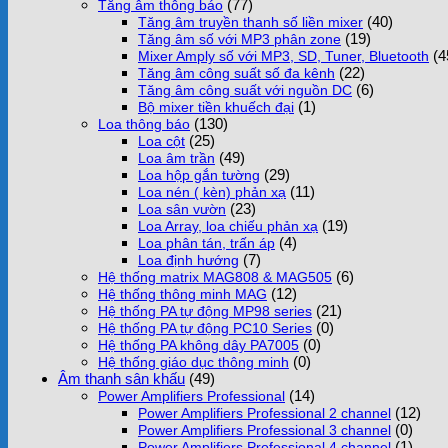
(77)
Tăng âm thông báo
(40)
Tăng âm truyền thanh số liền mixer
(19)
Tăng âm số với MP3 phân zone
(4
Mixer Amply số với MP3, SD, Tuner, Bluetooth
(22)
Tăng âm công suất số đa kênh
(6)
Tăng âm công suất với nguồn DC
(1)
Bộ mixer tiền khuếch đại
(130)
Loa thông báo
(25)
Loa cột
(49)
Loa âm trần
(29)
Loa hộp gắn tường
(11)
Loa nén ( kèn) phản xạ
(23)
Loa sân vườn
(19)
Loa Array, loa chiếu phản xạ
(4)
Loa phân tán, trấn áp
(7)
Loa định hướng
(6)
Hệ thống matrix MAG808 & MAG505
(12)
Hệ thống thông minh MAG
(21)
Hệ thống PA tự động MP98 series
(0)
Hệ thống PA tự động PC10 Series
(0)
Hệ thống PA không dây PA7005
(0)
Hệ thống giáo dục thông minh
Âm thanh sân khấu
(49)
(14)
Power Amplifiers Professional
(12)
Power Amplifiers Professional 2 channel
(0)
Power Amplifiers Professional 3 channel
(1)
Power Amplifiers Professional 4 channel