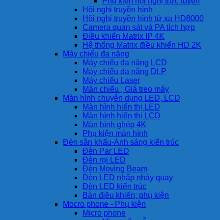
Phụ kiện hội nghị trực tuyến
Hội nghị truyền hình
Hội nghị truyền hình từ xa HD8000
Camera quan sát và PA tích hợp
Điều khiển Matrix IP 4K
Hệ thống Matrix điều khiển HD 2K
Máy chiếu đa năng
Máy chiếu đa năng LCD
Máy chiếu đa năng DLP
Máy chiếu Laser
Màn chiếu ; Giá treo máy
Màn hình chuyên dụng LED, LCD
Màn hình hiển thị LED
Màn hình hiển thị LCD
Màn hình ghép 4K
Phụ kiện màn hình
Đèn sân khấu-Ánh sáng kiến trúc
Đèn Par LED
Đèn rọi LED
Đèn Moving Beam
Đèn LED nhấp nháy quay
Đèn LED kiến trúc
Bàn điều khiển; phụ kiện
Mocro phone - Phụ kiện
Micro phone