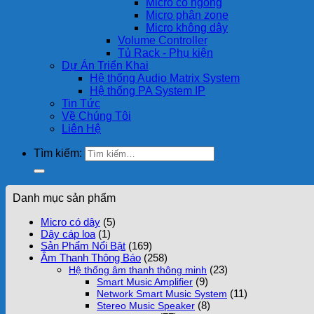
Micro cổ ngỗng
Micro phân zone
Micro không dây
Volume Controller
Tủ Rack - Phụ kiện
Dự Án Triển Khai
Hệ thống Audio Matrix System
Hệ thống PA System IP
Tin Tức
Về Chúng Tôi
Liên Hệ
Tìm kiếm:
Danh mục sản phẩm
Micro có dây
(5)
Dây cáp loa
(1)
Sản Phẩm Nổi Bật
(169)
Âm Thanh Thông Báo
(258)
(23)
Hệ thống âm thanh thông minh
(9)
Smart Music Amplifier
(11)
Network Smart Music System
(8)
Stereo Music Speaker