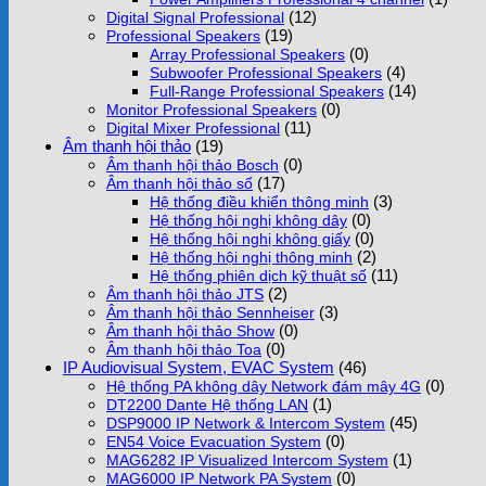
(12)
Digital Signal Professional
(19)
Professional Speakers
(0)
Array Professional Speakers
(4)
Subwoofer Professional Speakers
(14)
Full-Range Professional Speakers
(0)
Monitor Professional Speakers
(11)
Digital Mixer Professional
Âm thanh hội thảo
(19)
(0)
Âm thanh hội thảo Bosch
(17)
Âm thanh hội thảo số
(3)
Hệ thống điều khiển thông minh
(0)
Hệ thống hội nghị không dây
(0)
Hệ thống hội nghị không giấy
(2)
Hệ thống hội nghị thông minh
(11)
Hệ thống phiên dịch kỹ thuật số
(2)
Âm thanh hội thảo JTS
(3)
Âm thanh hội thảo Sennheiser
(0)
Âm thanh hội thảo Show
(0)
Âm thanh hội thảo Toa
IP Audiovisual System, EVAC System
(46)
(0)
Hệ thống PA không dây Network đám mây 4G
(1)
DT2200 Dante Hệ thống LAN
(45)
DSP9000 IP Network & Intercom System
(0)
EN54 Voice Evacuation System
(1)
MAG6282 IP Visualized Intercom System
(0)
MAG6000 IP Network PA System