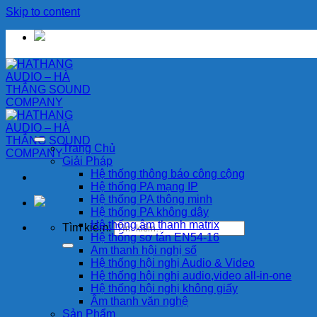
Skip to content
Trang Chủ
Giải Pháp
Hệ thống thông báo công cộng
Hệ thống PA mạng IP
Hệ thống PA thông minh
Hệ thống PA không dây
Hệ thống âm thanh matrix
Tìm kiếm:
Hệ thống sơ tán EN54-16
Am thanh hội nghị số
Hệ thống hội nghị Audio & Video
Hệ thống hội nghị audio,video all-in-one
Hệ thống hội nghị không giấy
Âm thanh văn nghệ
Sản Phẩm