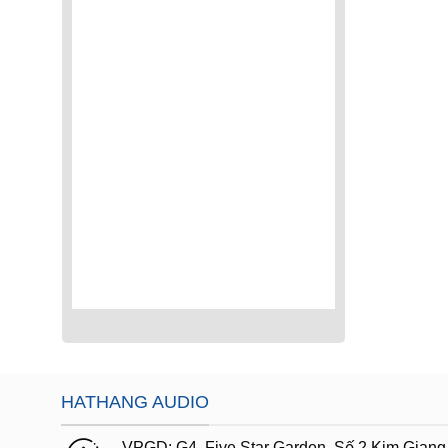
HATHANG AUDIO
VPGD:
G4,
Five Star Garden, Số 2 Kim Giang