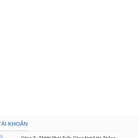
TÀI KHOẢN
Công Ty TNHH Phát Triển Công Nghệ Hà Thắng