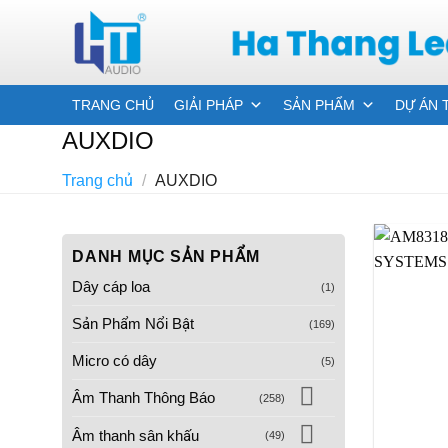
Skip
to
content
TRANG CHỦ
GIẢI PHÁP
SẢN PHẨM
DỰ ÁN 
AUXDIO
Trang chủ
/
AUXDIO
DANH MỤC SẢN PHẨM
Dây cáp loa
(1)
Sản Phẩm Nổi Bật
(169)
Micro có dây
(5)
Âm Thanh Thông Báo
(258)
Âm thanh sân khấu
(49)