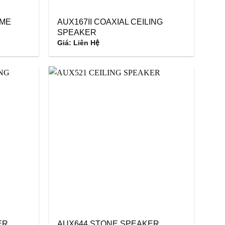
OME
AUX167II COAXIAL CEILING
SPEAKER
Giá: Liên Hệ
ER
AUX644 STONE SPEAKER