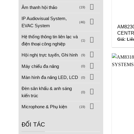
Âm thanh hội thảo
(19)
IP Audiovisual System,
(46)
EVAC System
AM823
CENTR
Hệ thống thông tin liên lạc và
Giá: Liê
(1)
điện thoại công nghiệp
Hội nghị trực tuyến, Ghi hình
(9)
Máy chiếu đa năng
(0)
Màn hình đa năng LED, LCD
(0)
Đèn sân khấu & anh sáng
(0)
kiến trúc
Microphone & Phụ kiện
(19)
ĐỐI TÁC