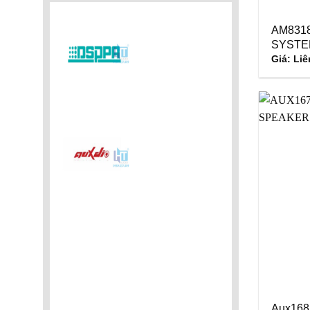
AM831
SYSTE
Giá: Liê
Aux168I