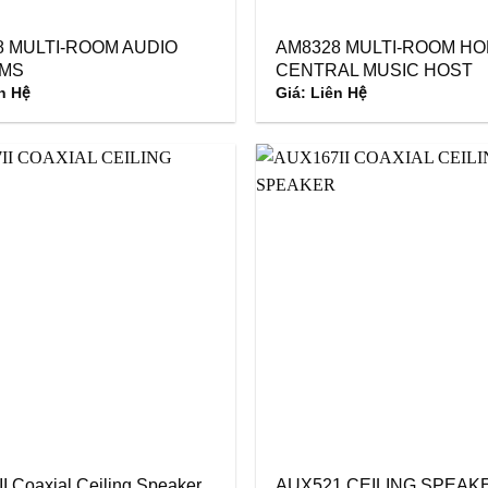
8 MULTI-ROOM AUDIO
AM8328 MULTI-ROOM H
MS
CENTRAL MUSIC HOST
n Hệ
Giá: Liên Hệ
I Coaxial Ceiling Speaker
AUX521 CEILING SPEAK