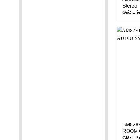
Stereo
Giá: Liê
BM828
ROOM 
Giá: Liê