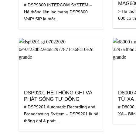
MAG60
# DSP9300 INTERCOM SYSTEM –
> Hệ thố
Hệ thống liên lạc mạng DSP9300
600 có t
VoIP/ SIP là một...
DSP9201 HỆ THỐNG GHI VÀ
D8000 
PHÁT SÓNG TỰ ĐỘNG
TỪ XA
# DSP9201 Automatic Recording and
# D8000
Broadcasting System – DSP9201 là hệ
XA – Bằn
thống ghi & phát...