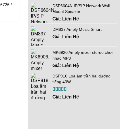
D6726 /
DSP6604N IP/SIP Network Wall
Mount Speaker
Giá: Liên Hệ
DM837 Amply Music Smart
Giá: Liên Hệ
MK6920 Amply mixer stereo chơi
nhạc MP3
Giá: Liên Hệ
DSP916 Loa âm trần hai đường
tiếng 40W
Được xếp
Giá: Liên Hệ
hạng
5.00
5
sao