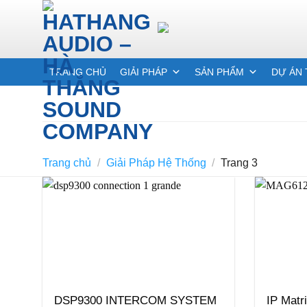
Skip
to
content
TRANG CHỦ
GIẢI PHÁP
SẢN PHẨM
DỰ ÁN 
Trang chủ
/
Giải Pháp Hệ Thống
/
Trang 3
DSP9300 INTERCOM SYSTEM
IP Matr