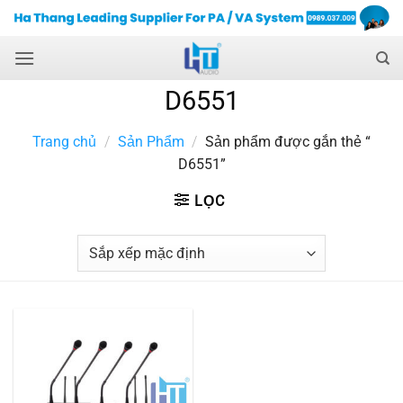
Skip
to
content
D6551
Trang chủ
/
Sản Phẩm
/
Sản phẩm được gắn thẻ “
D6551”
LỌC