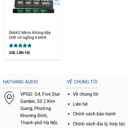
D6662 Micro không dây
UHF cổ ngỗng 4 kênh
Được xếp
Giá: Liên Hệ
hạng
5
5
sao
HATHANG AUDIO
VỀ CHÚNG TÔI
VPGD:
G4,
Five Star
Về chúng tôi
Garden, Số 2 Kim
Liên hệ
Giang, Phường
Chính sách bảo hành
Khương Đình,
Thành phố Hà Nội,
Chính sách đại lý, hợp tác