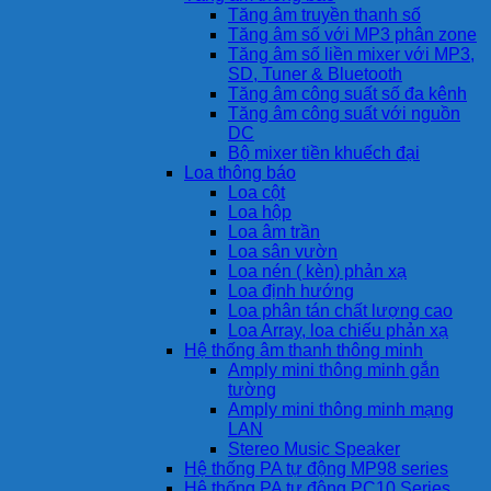
Tăng âm truyền thanh số
Tăng âm số với MP3 phân zone
Tăng âm số liền mixer với MP3,
SD, Tuner & Bluetooth
Tăng âm công suất số đa kênh
Tăng âm công suất với nguồn
DC
Bộ mixer tiền khuếch đại
Loa thông báo
Loa cột
Loa hộp
Loa âm trần
Loa sân vườn
Loa nén ( kèn) phản xạ
Loa định hướng
Loa phân tán chất lượng cao
Loa Array, loa chiếu phản xạ
Hệ thống âm thanh thông minh
Amply mini thông minh gắn
tường
Amply mini thông minh mạng
LAN
Stereo Music Speaker
Hệ thống PA tự động MP98 series
Hệ thống PA tự động PC10 Series