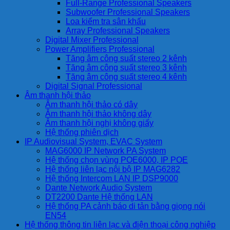
Full-Range Professional Speakers
Subwoofer Professional Speakers
Loa kiểm tra sân khấu
Array Professional Speakers
Digital Mixer Professional
Power Amplifiers Professional
Tăng âm công suất stereo 2 kênh
Tăng âm công suất stereo 3 kênh
Tăng âm công suất stereo 4 kênh
Digital Signal Professional
Âm thanh hội thảo
Âm thanh hội thảo có dây
Âm thanh hội thảo không dây
Âm thanh hội nghị không giấy
Hệ thống phiên dịch
IP Audiovisual System, EVAC System
MAG6000 IP Network PA System
Hệ thống chọn vùng POE6000, IP POE
Hệ thống liên lạc nội bộ IP MAG6282
Hệ thống Intercom LAN IP DSP9000
Dante Network Audio System
DT2200 Dante Hệ thống LAN
Hệ thống PA cảnh báo di tản bằng giọng nói
EN54
Hệ thống thông tin liên lạc và điện thoại công nghiệp