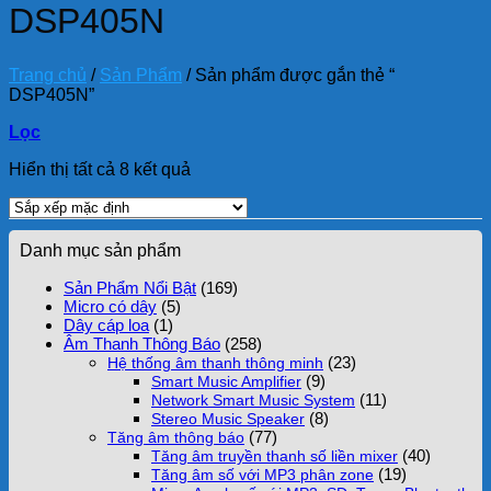
DSP405N
Trang chủ
/
Sản Phẩm
/
Sản phẩm được gắn thẻ “
DSP405N”
Lọc
Hiển thị tất cả 8 kết quả
Danh mục sản phẩm
Sản Phẩm Nổi Bật
(169)
Micro có dây
(5)
Dây cáp loa
(1)
Âm Thanh Thông Báo
(258)
(23)
Hệ thống âm thanh thông minh
(9)
Smart Music Amplifier
(11)
Network Smart Music System
(8)
Stereo Music Speaker
(77)
Tăng âm thông báo
(40)
Tăng âm truyền thanh số liền mixer
(19)
Tăng âm số với MP3 phân zone