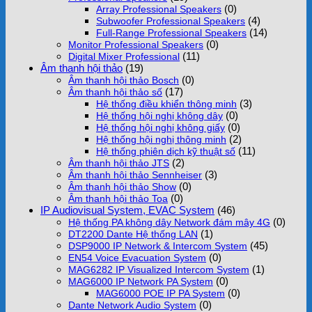
(0)
Array Professional Speakers
(4)
Subwoofer Professional Speakers
(14)
Full-Range Professional Speakers
(0)
Monitor Professional Speakers
(11)
Digital Mixer Professional
Âm thanh hội thảo
(19)
(0)
Âm thanh hội thảo Bosch
(17)
Âm thanh hội thảo số
(3)
Hệ thống điều khiển thông minh
(0)
Hệ thống hội nghị không dây
(0)
Hệ thống hội nghị không giấy
(2)
Hệ thống hội nghị thông minh
(11)
Hệ thống phiên dịch kỹ thuật số
(2)
Âm thanh hội thảo JTS
(3)
Âm thanh hội thảo Sennheiser
(0)
Âm thanh hội thảo Show
(0)
Âm thanh hội thảo Toa
IP Audiovisual System, EVAC System
(46)
(0)
Hệ thống PA không dây Network đám mây 4G
(1)
DT2200 Dante Hệ thống LAN
(45)
DSP9000 IP Network & Intercom System
(0)
EN54 Voice Evacuation System
(1)
MAG6282 IP Visualized Intercom System
(0)
MAG6000 IP Network PA System
(0)
MAG6000 POE IP PA System
(0)
Dante Network Audio System