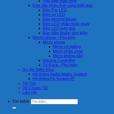
Phụ kiện màn hình
Đèn sân khấu-Ánh sáng kiến trúc
Đèn Par LED
Đèn rọi LED
Đèn Moving Beam
Đèn LED nhấp nháy quay
Đèn LED kiến trúc
Bàn điều khiển; phụ kiện
Mocro phone - Phụ kiện
Micro phone
Micro cổ ngỗng
Micro phân zone
Micro không dây
Volume Controller
Tủ Rack - Phụ kiện
Dự Án Triển Khai
Hệ thống Audio Matrix System
Hệ thống PA System IP
Tin Tức
Về Chúng Tôi
Liên Hệ
Tìm kiếm: