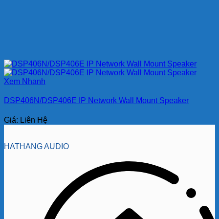
Xem Nhanh
DSP406N/DSP406E IP Network Wall Mount Speaker
Giá: Liên Hệ
HATHANG AUDIO