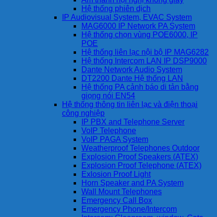
Hệ thống phiên dịch
IP Audiovisual System, EVAC System
MAG6000 IP Network PA System
Hệ thống chọn vùng POE6000, IP
POE
Hệ thống liên lạc nội bộ IP MAG6282
Hệ thống Intercom LAN IP DSP9000
Dante Network Audio System
DT2200 Dante Hệ thống LAN
Hệ thống PA cảnh báo di tản bằng
giọng nói EN54
Hệ thống thông tin liên lạc và điện thoại
công nghiệp
IP PBX and Telephone Server
VoIP Telephone
VoIP PAGA System
Weatherproof Telephones Outdoor
Explosion Proof Speakers (ATEX)
Explosion Proof Telephone (ATEX)
Exlosion Proof Light
Horn Speaker and PA System
Wall Mount Telephones
Emergency Call Box
Emergency Phone/Intercom