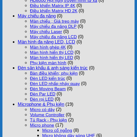
(0)
HD8000 Hội nghị truyền hình từ xa
(0)
Điều khiển Matrix IP 4K
(0)
Điều khiển Matrix HD 2K
Máy chiếu đa năng
(0)
(0)
Màn chiếu ; Giá treo máy
(0)
Máy chiếu đa năng DLP
(0)
Máy chiếu Laser
(0)
Máy chiếu đa năng LCD
Màn hình đa năng LED, LCD
(0)
(0)
Màn hình ghép 4K
(0)
Màn hình hiển thị LCD
(0)
Màn hình hiển thị LED
(0)
Phụ kiện màn hình
Đèn sân khấu & anh sáng kiến trúc
(0)
(0)
Bàn điều khiển; phụ kiện
(0)
Đèn LED kiến trúc
(0)
Đèn LED nhấp nháy quay
(0)
Đèn Moving Beam
(0)
Đèn Par LED
(0)
Đèn rọi LED
Microphone & Phụ kiện
(19)
(2)
Micro có dây
(0)
Volume Controller
(2)
Tủ Rack - Phụ kiện
(17)
Micro phone
(8)
Micro cổ ngỗng
(6)
Micro không dây sóng UHF