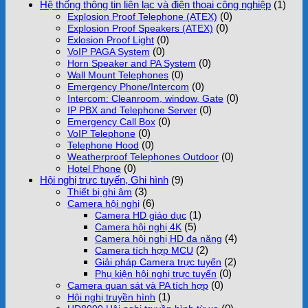
Hệ thống thông tin liên lạc và điện thoại công nghiệp
(1)
(0)
Explosion Proof Telephone (ATEX)
(0)
Explosion Proof Speakers (ATEX)
(0)
Exlosion Proof Light
(0)
VoIP PAGA System
(0)
Horn Speaker and PA System
(0)
Wall Mount Telephones
(0)
Emergency Phone/Intercom
(0)
Intercom: Cleanroom, window, Gate
(0)
IP PBX and Telephone Server
(0)
Emergency Call Box
(0)
VoIP Telephone
(0)
Telephone Hood
(0)
Weatherproof Telephones Outdoor
(0)
Hotel Phone
Hội nghị trực tuyến, Ghi hình
(9)
(3)
Thiết bị ghi âm
(6)
Camera hội nghị
(1)
Camera HD giáo dục
(5)
Camera hội nghị 4K
(4)
Camera hội nghị HD đa năng
(2)
Camera tích hợp MCU
(2)
Giải pháp Camera trực tuyến
(0)
Phụ kiện hội nghị trực tuyến
(0)
Camera quan sát và PA tích hợp
(1)
Hội nghị truyền hình