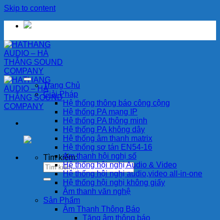
Skip to content
Trang Chủ
Giải Pháp
Hệ thống thông báo công cộng
Hệ thống PA mạng IP
Hệ thống PA thông minh
Hệ thống PA không dây
Hệ thống âm thanh matrix
Hệ thống sơ tán EN54-16
Am thanh hội nghị số
Tìm kiếm:
Hệ thống hội nghị Audio & Video
Hệ thống hội nghị audio,video all-in-one
Hệ thống hội nghị không giấy
Âm thanh văn nghệ
Sản Phẩm
Âm Thanh Thông Báo
Tăng âm thông báo