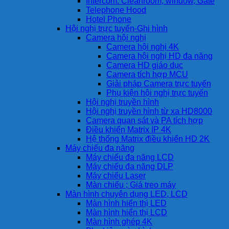
Intercom: Cleanroom, window, Gate
Telephone Hood
Hotel Phone
Hội nghị trực tuyến-Ghi hình
Camera hội nghị
Camera hội nghị 4K
Camera hội nghị HD đa năng
Camera HD giáo dục
Camera tích hợp MCU
Giải pháp Camera trực tuyến
Phụ kiện hội nghị trực tuyến
Hội nghị truyền hình
Hội nghị truyền hình từ xa HD8000
Camera quan sát và PA tích hợp
Điều khiển Matrix IP 4K
Hệ thống Matrix điều khiển HD 2K
Máy chiếu đa năng
Máy chiếu đa năng LCD
Máy chiếu đa năng DLP
Máy chiếu Laser
Màn chiếu ; Giá treo máy
Màn hình chuyên dụng LED, LCD
Màn hình hiển thị LED
Màn hình hiển thị LCD
Màn hình ghép 4K