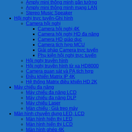
Amply mini thông minh gắn tường
Amply mini thông minh mạng LAN
Stereo Music Speaker
Hội nghị trực tuyến-Ghi hình
Camera hội nghị
Camera hội nghị 4K
Camera hội nghị HD đa năng
Camera HD giáo dục
Camera tích hợp MCU
Giải pháp Camera trực tuyến
Phụ kiện hội nghị trực tuyến
Hội nghị truyền hình
Hội nghị truyền hình từ xa HD8000
Camera quan sát và PA tích hợp
Điều khiển Matrix IP 4K
Hệ thống Matrix điều khiển HD 2K
Máy chiếu đa năng
Máy chiếu đa năng LCD
Máy chiếu đa năng DLP
Máy chiếu Laser
Màn chiếu ; Giá treo máy
Màn hình chuyên dụng LED, LCD
Màn hình hiển thị LED
Màn hình hiển thị LCD
Màn hình ghép 4K