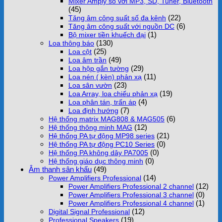
Mixer Amply số với MP3, SD, Tuner, Bluetooth
(45)
(22)
Tăng âm công suất số đa kênh
(6)
Tăng âm công suất với nguồn DC
(1)
Bộ mixer tiền khuếch đại
(130)
Loa thông báo
(25)
Loa cột
(49)
Loa âm trần
(29)
Loa hộp gắn tường
(11)
Loa nén ( kèn) phản xạ
(23)
Loa sân vườn
(19)
Loa Array, loa chiếu phản xạ
(4)
Loa phân tán, trấn áp
(7)
Loa định hướng
(6)
Hệ thống matrix MAG808 & MAG505
(12)
Hệ thống thông minh MAG
(21)
Hệ thống PA tự động MP98 series
(0)
Hệ thống PA tự động PC10 Series
(0)
Hệ thống PA không dây PA7005
(0)
Hệ thống giáo dục thông minh
Âm thanh sân khấu
(49)
(14)
Power Amplifiers Professional
(12)
Power Amplifiers Professional 2 channel
(0)
Power Amplifiers Professional 3 channel
(1)
Power Amplifiers Professional 4 channel
(12)
Digital Signal Professional
(19)
Professional Speakers