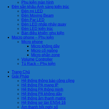
Phụ kiện màn hình
Đèn sân khấu-Ánh sáng kiến trúc
Đèn rọi LED
Đèn Moving Beam
Đèn Par LED
Đèn LED nhấp nháy quay
Đèn LED kiến trúc
Bàn điều khiển; phụ kiện
Mocro phone – Phụ kiện
Micro phone
Micro không dây
Micro cổ ngỗng
Micro phân zone
Volume Controller
Tủ Rack – Phụ kiện
Trang Chủ
Giải Pháp
Hệ thống thông báo công cộng
Hệ thống PA mạng IP
Hệ thống PA thông minh
Hệ thống PA không dây
Hệ thống âm thanh matrix
Hệ thống sơ tán EN54-16
Am thanh hội nghị số