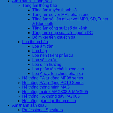
Âm Thanh Thông Báo
Tăng âm thông báo
Tăng âm truyền thanh số
Tăng âm số với MP3 phân zone
Tăng âm số liền mixer với MP3, SD, Tuner
& Bluetooth
Tăng âm công suất số đa kênh
Tăng âm công suất với nguồn DC
Bộ mixer tiền khuếch đại
Loa thông báo
Loa âm trần
Loa hộp
Loa nén ( kèn) phản xạ
Loa sân vườn
Loa định hướng
Loa phân tán chất lượng cao
Loa Array, loa chiếu phản xạ
Hệ thống PA tự động MP98 series
Hệ thống PA tự động PC10 Series
Hệ thống thông minh MAG
Hệ thống matrix MAG808 & MAG505
Hệ thống PA không dây PA7005
Hệ thống giáo dục thông minh
Âm thanh sân khấu
Professional Speakers