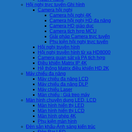
Hội nghị trực tuyến-Ghi hình
Camera hội nghị
Camera hội nghị 4K
Camera hội nghị HD đa năng
Camera HD giáo dục
Camera tích hợp MCU
Giải pháp Camera trực tuyến
Phụ kiện hội nghị trực tuyến
Hội nghị truyền hình
Hội nghị truyền hình từ xa HD8000
Camera quan sát và PA tích hợp
Điều khiển Matrix IP 4K
Hệ thống Matrix điều khiển HD 2K
Máy chiếu đa năng
Máy chiếu đa năng LCD
Máy chiếu đa năng DLP
Máy chiếu Laser
Màn chiếu ; Giá treo máy
Màn hình chuyên dụng LED, LCD
Màn hình hiển thị LED
Màn hình hiển thị LCD
Màn hình ghép 4K
Phụ kiện màn hình
Đèn sân khấu-Ánh sáng kiến trúc
Đèn Par LED