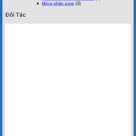
(3)
Micro phân zone
Đối Tác