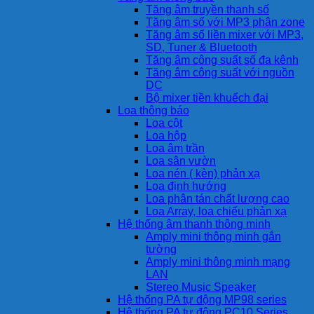
Tăng âm truyền thanh số
Tăng âm số với MP3 phân zone
Tăng âm số liền mixer với MP3,
SD, Tuner & Bluetooth
Tăng âm công suất số đa kênh
Tăng âm công suất với nguồn
DC
Bộ mixer tiền khuếch đại
Loa thông báo
Loa cột
Loa hộp
Loa âm trần
Loa sân vườn
Loa nén ( kèn) phản xạ
Loa định hướng
Loa phân tán chất lượng cao
Loa Array, loa chiếu phản xạ
Hệ thống âm thanh thông minh
Amply mini thông minh gắn
tường
Amply mini thông minh mạng
LAN
Stereo Music Speaker
Hệ thống PA tự động MP98 series
Hệ thống PA tự động PC10 Series