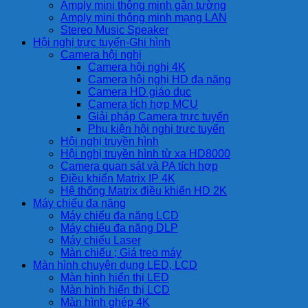
Amply mini thông minh gắn tường
Amply mini thông minh mạng LAN
Stereo Music Speaker
Hội nghị trực tuyến-Ghi hình
Camera hội nghị
Camera hội nghị 4K
Camera hội nghị HD đa năng
Camera HD giáo dục
Camera tích hợp MCU
Giải pháp Camera trực tuyến
Phụ kiện hội nghị trực tuyến
Hội nghị truyền hình
Hội nghị truyền hình từ xa HD8000
Camera quan sát và PA tích hợp
Điều khiển Matrix IP 4K
Hệ thống Matrix điều khiển HD 2K
Máy chiếu đa năng
Máy chiếu đa năng LCD
Máy chiếu đa năng DLP
Máy chiếu Laser
Màn chiếu ; Giá treo máy
Màn hình chuyên dụng LED, LCD
Màn hình hiển thị LED
Màn hình hiển thị LCD
Màn hình ghép 4K