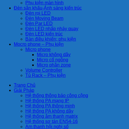
Phụ kiện màn hình
Đèn sân khấu-Ánh sáng kiến trúc
Đèn rọi LED
Đèn Moving Beam
Đèn Par LED
Đèn LED nhấp nháy quay
Đèn LED kiến trúc
Bàn điều khiển; phụ kiện
Mocro phone – Phụ kiện
Micro phone
Micro không dây
Micro cổ ngỗng
Micro phân zone
Volume Controller
Tủ Rack – Phụ kiện
Trang Chủ
Giải Pháp
Hệ thống thông báo công cộng
Hệ thống PA mạng IP
Hệ thống PA thông minh
Hệ thống PA không dây
Hệ thống âm thanh matrix
Hệ thống sơ tán EN54-16
Am thanh hội nghị số