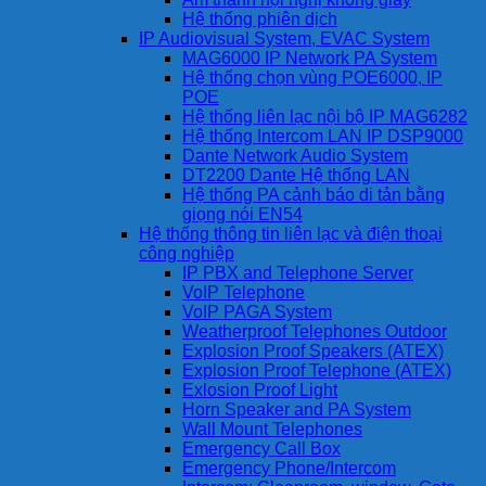
Hệ thống phiên dịch
IP Audiovisual System, EVAC System
MAG6000 IP Network PA System
Hệ thống chọn vùng POE6000, IP
POE
Hệ thống liên lạc nội bộ IP MAG6282
Hệ thống Intercom LAN IP DSP9000
Dante Network Audio System
DT2200 Dante Hệ thống LAN
Hệ thống PA cảnh báo di tản bằng
giọng nói EN54
Hệ thống thông tin liên lạc và điện thoại
công nghiệp
IP PBX and Telephone Server
VoIP Telephone
VoIP PAGA System
Weatherproof Telephones Outdoor
Explosion Proof Speakers (ATEX)
Explosion Proof Telephone (ATEX)
Exlosion Proof Light
Horn Speaker and PA System
Wall Mount Telephones
Emergency Call Box
Emergency Phone/Intercom