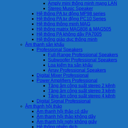
Amply mini thông minh mạng LAN
Stereo Music Speaker
Hệ thống PA tự động MP98 series
Hệ thống PA tự động PC10 Series
Hệ thống thông minh MAG
Hệ thống matrix MAG808 & MAG505
Hệ thống PA không dây PA7005
Hệ thống giáo dục thông minh
Âm thanh sân khấu
Professional Speakers
Full-Range Professional Speakers
Subwoofer Professional Speakers
Loa kiểm tra sân khấu
Array Professional Speakers
Digital Mixer Professional
Power Amplifiers Professional
Tăng âm công suất stereo 2 kênh
Tăng âm công suất stereo 3 kênh
Tăng âm công suất stereo 4 kênh
Digital Signal Professional
Âm thanh hội thảo
Âm thanh hội thảo có dây
Âm thanh hội thảo không dây
Âm thanh hội nghị không giấy
Hệ thống phiên dịch