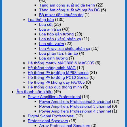
(45)
(22)
Tăng âm công suất số đa kênh
(6)
Tăng âm công suất với nguồn DC
(1)
Bộ mixer tiền khuếch đại
(130)
Loa thông báo
(25)
Loa cột
(49)
Loa âm trần
(29)
Loa hộp gắn tường
(11)
Loa nén ( kèn) phản xạ
(23)
Loa sân vườn
(19)
Loa Array, loa chiếu phản xạ
(4)
Loa phân tán, trấn áp
(7)
Loa định hướng
(6)
Hệ thống matrix MAG808 & MAG505
(12)
Hệ thống thông minh MAG
(21)
Hệ thống PA tự động MP98 series
(0)
Hệ thống PA tự động PC10 Series
(0)
Hệ thống PA không dây PA7005
(0)
Hệ thống giáo dục thông minh
Âm thanh sân khấu
(49)
(14)
Power Amplifiers Professional
(12)
Power Amplifiers Professional 2 channel
(0)
Power Amplifiers Professional 3 channel
(1)
Power Amplifiers Professional 4 channel
(12)
Digital Signal Professional
(19)
Professional Speakers
(0)
Array Professional Speakers