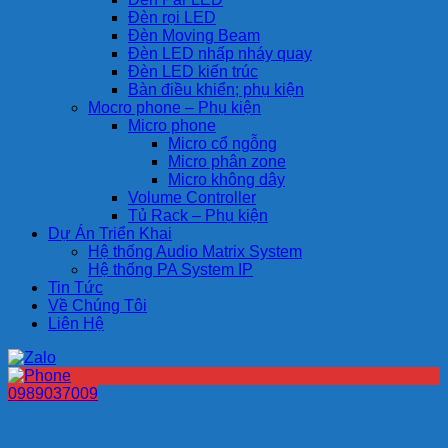
Đèn rọi LED
Đèn Moving Beam
Đèn LED nhấp nháy quay
Đèn LED kiến trúc
Bàn điều khiển; phụ kiện
Mocro phone – Phụ kiện
Micro phone
Micro cổ ngỗng
Micro phân zone
Micro không dây
Volume Controller
Tủ Rack – Phụ kiện
Dự Án Triển Khai
Hệ thống Audio Matrix System
Hệ thống PA System IP
Tin Tức
Về Chúng Tôi
Liên Hệ
0989037009