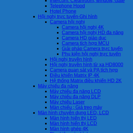
Intercom: Cleanroom, window, Gate
Telephone Hood
Hotel Phone
Hội nghị trực tuyến-Ghi hình
Camera hội nghị
Camera hội nghị 4K
Camera hội nghị HD đa năng
Camera HD giáo dục
Camera tích hợp MCU
Giải pháp Camera trực tuyến
Phụ kiện hội nghị trực tuyến
Hội nghị truyền hình
Hội nghị truyền hình từ xa HD8000
Camera quan sát và PA tích hợp
Điều khiển Matrix IP 4K
Hệ thống Matrix điều khiển HD 2K
Máy chiếu đa năng
Máy chiếu đa năng LCD
Máy chiếu đa năng DLP
Máy chiếu Laser
Màn chiếu ; Giá treo máy
Màn hình chuyên dụng LED, LCD
Màn hình hiển thị LED
Màn hình hiển thị LCD
Màn hình ghép 4K