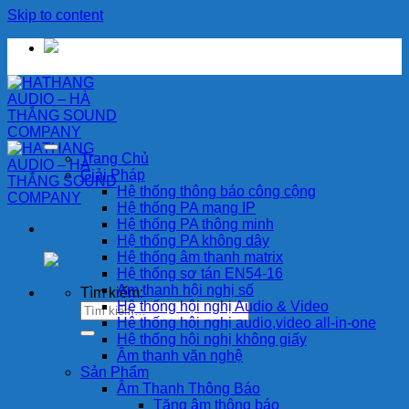
Skip to content
Trang Chủ
Giải Pháp
Hệ thống thông báo công cộng
Hệ thống PA mạng IP
Hệ thống PA thông minh
Hệ thống PA không dây
Hệ thống âm thanh matrix
Hệ thống sơ tán EN54-16
Am thanh hội nghị số
Tìm kiếm:
Hệ thống hội nghị Audio & Video
Hệ thống hội nghị audio,video all-in-one
Hệ thống hội nghị không giấy
Âm thanh văn nghệ
Sản Phẩm
Âm Thanh Thông Báo
Tăng âm thông báo