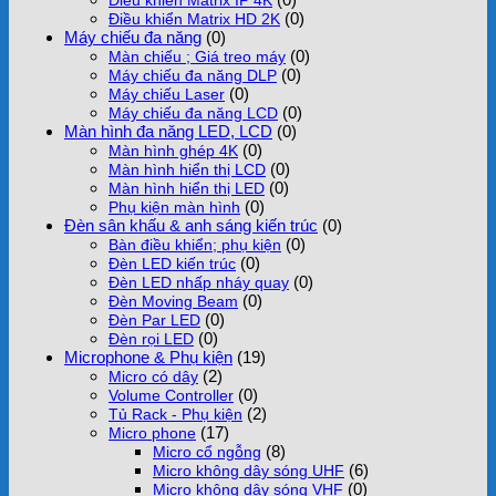
(0)
Điều khiển Matrix HD 2K
Máy chiếu đa năng
(0)
(0)
Màn chiếu ; Giá treo máy
(0)
Máy chiếu đa năng DLP
(0)
Máy chiếu Laser
(0)
Máy chiếu đa năng LCD
Màn hình đa năng LED, LCD
(0)
(0)
Màn hình ghép 4K
(0)
Màn hình hiển thị LCD
(0)
Màn hình hiển thị LED
(0)
Phụ kiện màn hình
Đèn sân khấu & anh sáng kiến trúc
(0)
(0)
Bàn điều khiển; phụ kiện
(0)
Đèn LED kiến trúc
(0)
Đèn LED nhấp nháy quay
(0)
Đèn Moving Beam
(0)
Đèn Par LED
(0)
Đèn rọi LED
Microphone & Phụ kiện
(19)
(2)
Micro có dây
(0)
Volume Controller
(2)
Tủ Rack - Phụ kiện
(17)
Micro phone
(8)
Micro cổ ngỗng
(6)
Micro không dây sóng UHF
(0)
Micro không dây sóng VHF