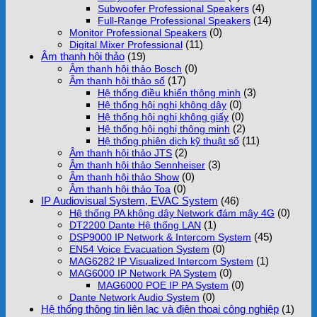
(4)
Subwoofer Professional Speakers
(14)
Full-Range Professional Speakers
(0)
Monitor Professional Speakers
(11)
Digital Mixer Professional
Âm thanh hội thảo
(19)
(0)
Âm thanh hội thảo Bosch
(17)
Âm thanh hội thảo số
(3)
Hệ thống điều khiển thông minh
(0)
Hệ thống hội nghị không dây
(0)
Hệ thống hội nghị không giấy
(2)
Hệ thống hội nghị thông minh
(11)
Hệ thống phiên dịch kỹ thuật số
(2)
Âm thanh hội thảo JTS
(3)
Âm thanh hội thảo Sennheiser
(0)
Âm thanh hội thảo Show
(0)
Âm thanh hội thảo Toa
IP Audiovisual System, EVAC System
(46)
(0)
Hệ thống PA không dây Network đám mây 4G
(1)
DT2200 Dante Hệ thống LAN
(45)
DSP9000 IP Network & Intercom System
(0)
EN54 Voice Evacuation System
(1)
MAG6282 IP Visualized Intercom System
(0)
MAG6000 IP Network PA System
(0)
MAG6000 POE IP PA System
(0)
Dante Network Audio System
Hệ thống thông tin liên lạc và điện thoại công nghiệp
(1)