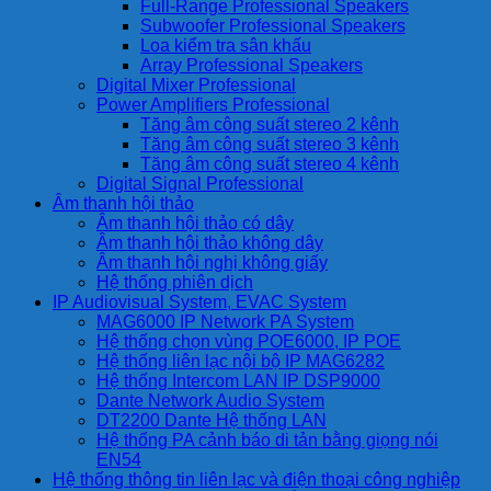
Full-Range Professional Speakers
Subwoofer Professional Speakers
Loa kiểm tra sân khấu
Array Professional Speakers
Digital Mixer Professional
Power Amplifiers Professional
Tăng âm công suất stereo 2 kênh
Tăng âm công suất stereo 3 kênh
Tăng âm công suất stereo 4 kênh
Digital Signal Professional
Âm thanh hội thảo
Âm thanh hội thảo có dây
Âm thanh hội thảo không dây
Âm thanh hội nghị không giấy
Hệ thống phiên dịch
IP Audiovisual System, EVAC System
MAG6000 IP Network PA System
Hệ thống chọn vùng POE6000, IP POE
Hệ thống liên lạc nội bộ IP MAG6282
Hệ thống Intercom LAN IP DSP9000
Dante Network Audio System
DT2200 Dante Hệ thống LAN
Hệ thống PA cảnh báo di tản bằng giọng nói
EN54
Hệ thống thông tin liên lạc và điện thoại công nghiệp