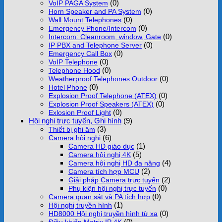
(0)
VoIP PAGA System
(0)
Horn Speaker and PA System
(0)
Wall Mount Telephones
(0)
Emergency Phone/Intercom
(0)
Intercom: Cleanroom, window, Gate
(0)
IP PBX and Telephone Server
(0)
Emergency Call Box
(0)
VoIP Telephone
(0)
Telephone Hood
(0)
Weatherproof Telephones Outdoor
(0)
Hotel Phone
(0)
Explosion Proof Telephone (ATEX)
(0)
Explosion Proof Speakers (ATEX)
(0)
Exlosion Proof Light
Hội nghị trực tuyến, Ghi hình
(9)
(3)
Thiết bị ghi âm
(6)
Camera hội nghị
(1)
Camera HD giáo dục
(5)
Camera hội nghị 4K
(4)
Camera hội nghị HD đa năng
(2)
Camera tích hợp MCU
(2)
Giải pháp Camera trực tuyến
(0)
Phụ kiện hội nghị trực tuyến
(0)
Camera quan sát và PA tích hợp
(1)
Hội nghị truyền hình
(0)
HD8000 Hội nghị truyền hình từ xa
(0)
Điều khiển Matrix IP 4K