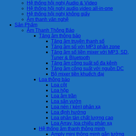
Hệ thống hội nghị Audio & Video
Hệ thống hội nghị audio,video all-in-one
Hệ thống hội nghị không giấy
Âm thanh văn nghệ
Sản Phẩm
Âm Thanh Thông Báo
Tăng âm thông báo
Tăng âm truyền thanh số
Tăng âm số với MP3 phân zone
Tăng âm số liền mixer với MP3, SD,
Tuner & Bluetooth
Tăng âm công suất số đa kênh
Tăng âm công suất với nguồn DC
Bộ mixer tiền khuếch đại
Loa thông báo
Loa cột
Loa hộp
Loa âm trần
Loa sân vườn
Loa nén ( kèn) phản xạ
Loa định hướng
Loa phân tán chất lượng cao
Loa Array, loa chiếu phản xạ
Hệ thống âm thanh thông minh
Amply mini thông minh gắn tường