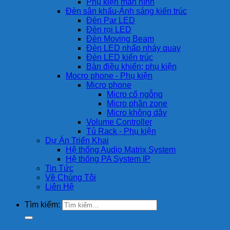
Phụ kiện màn hình
Đèn sân khấu-Ánh sáng kiến trúc
Đèn Par LED
Đèn rọi LED
Đèn Moving Beam
Đèn LED nhấp nháy quay
Đèn LED kiến trúc
Bàn điều khiển; phụ kiện
Mocro phone - Phụ kiện
Micro phone
Micro cổ ngỗng
Micro phân zone
Micro không dây
Volume Controller
Tủ Rack - Phụ kiện
Dự Án Triển Khai
Hệ thống Audio Matrix System
Hệ thống PA System IP
Tin Tức
Về Chúng Tôi
Liên Hệ
Tìm kiếm: