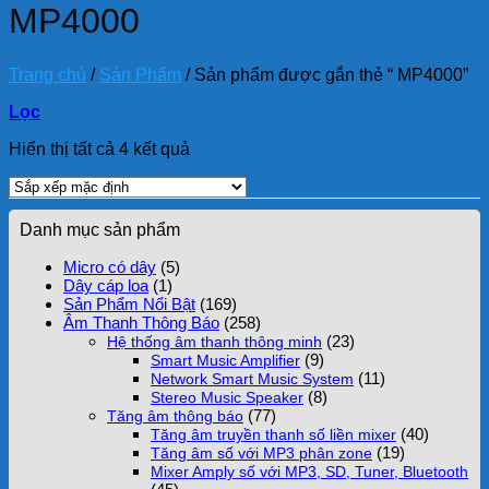
MP4000
Trang chủ
/
Sản Phẩm
/
Sản phẩm được gắn thẻ “ MP4000”
Lọc
Hiển thị tất cả 4 kết quả
Danh mục sản phẩm
Micro có dây
(5)
Dây cáp loa
(1)
Sản Phẩm Nổi Bật
(169)
Âm Thanh Thông Báo
(258)
(23)
Hệ thống âm thanh thông minh
(9)
Smart Music Amplifier
(11)
Network Smart Music System
(8)
Stereo Music Speaker
(77)
Tăng âm thông báo
(40)
Tăng âm truyền thanh số liền mixer
(19)
Tăng âm số với MP3 phân zone
Mixer Amply số với MP3, SD, Tuner, Bluetooth