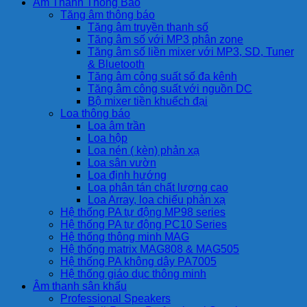
Âm Thanh Thông Báo
Tăng âm thông báo
Tăng âm truyền thanh số
Tăng âm số với MP3 phân zone
Tăng âm số liền mixer với MP3, SD, Tuner
& Bluetooth
Tăng âm công suất số đa kênh
Tăng âm công suất với nguồn DC
Bộ mixer tiền khuếch đại
Loa thông báo
Loa âm trần
Loa hộp
Loa nén ( kèn) phản xạ
Loa sân vườn
Loa định hướng
Loa phân tán chất lượng cao
Loa Array, loa chiếu phản xạ
Hệ thống PA tự động MP98 series
Hệ thống PA tự động PC10 Series
Hệ thống thông minh MAG
Hệ thống matrix MAG808 & MAG505
Hệ thống PA không dây PA7005
Hệ thống giáo dục thông minh
Âm thanh sân khấu
Professional Speakers