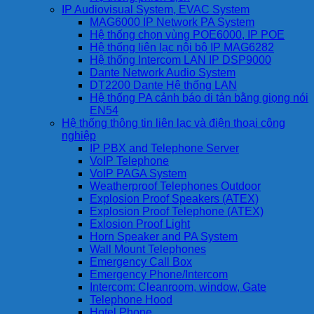
IP Audiovisual System, EVAC System
MAG6000 IP Network PA System
Hệ thống chọn vùng POE6000, IP POE
Hệ thống liên lạc nội bộ IP MAG6282
Hệ thống Intercom LAN IP DSP9000
Dante Network Audio System
DT2200 Dante Hệ thống LAN
Hệ thống PA cảnh báo di tản bằng giọng nói
EN54
Hệ thống thông tin liên lạc và điện thoại công
nghiệp
IP PBX and Telephone Server
VoIP Telephone
VoIP PAGA System
Weatherproof Telephones Outdoor
Explosion Proof Speakers (ATEX)
Explosion Proof Telephone (ATEX)
Exlosion Proof Light
Horn Speaker and PA System
Wall Mount Telephones
Emergency Call Box
Emergency Phone/Intercom
Intercom: Cleanroom, window, Gate
Telephone Hood
Hotel Phone