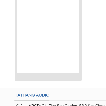
HATHANG AUDIO
VPGD:
G4,
Five Star Garden, Số 2 Kim Giang