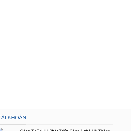
TÀI KHOẢN
Công Ty TNHH Phát Triển Công Nghệ Hà Thắng