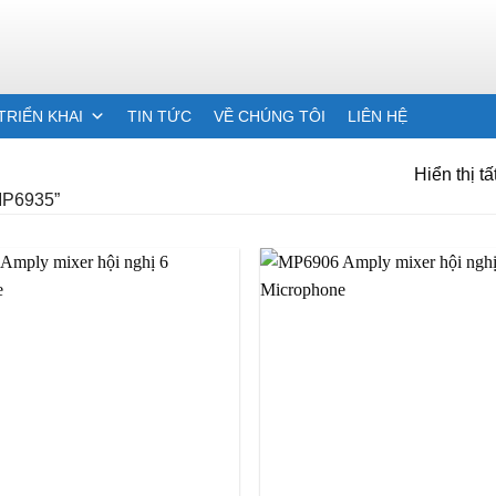
TRIỂN KHAI
TIN TỨC
VỀ CHÚNG TÔI
LIÊN HỆ
Hiển thị tấ
MP6935”