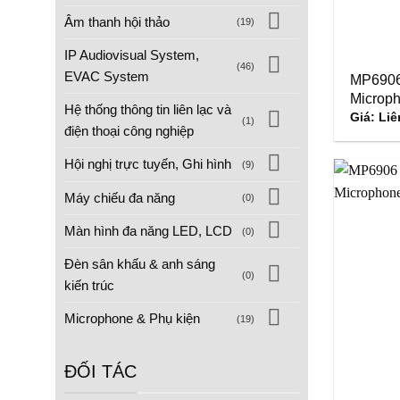
Âm thanh hội thảo
(19)
IP Audiovisual System,
(46)
EVAC System
MP6906 
Microp
Hệ thống thông tin liên lạc và
Giá: Liê
(1)
điện thoại công nghiệp
Hội nghị trực tuyến, Ghi hình
(9)
Máy chiếu đa năng
(0)
Màn hình đa năng LED, LCD
(0)
Đèn sân khấu & anh sáng
(0)
kiến trúc
Microphone & Phụ kiện
(19)
ĐỐI TÁC