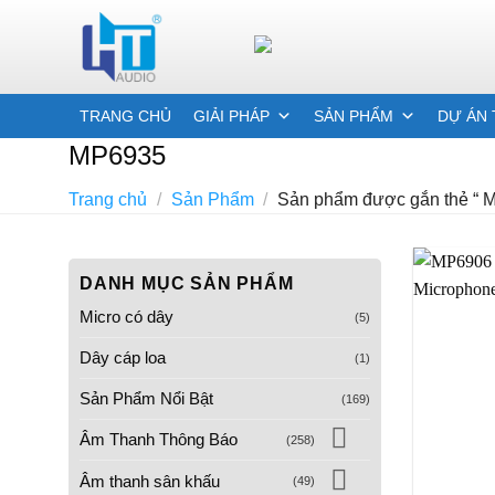
Skip
to
content
TRANG CHỦ
GIẢI PHÁP
SẢN PHẨM
DỰ ÁN 
MP6935
Trang chủ
/
Sản Phẩm
/
Sản phẩm được gắn thẻ “ 
DANH MỤC SẢN PHẨM
Micro có dây
(5)
Dây cáp loa
(1)
Sản Phẩm Nổi Bật
(169)
Âm Thanh Thông Báo
(258)
Âm thanh sân khấu
(49)