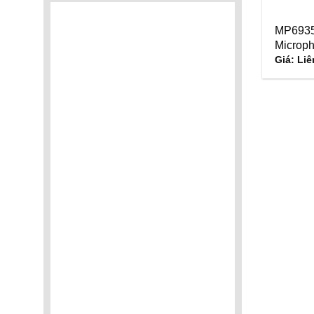
MP6935 
Microp
Giá: Liê