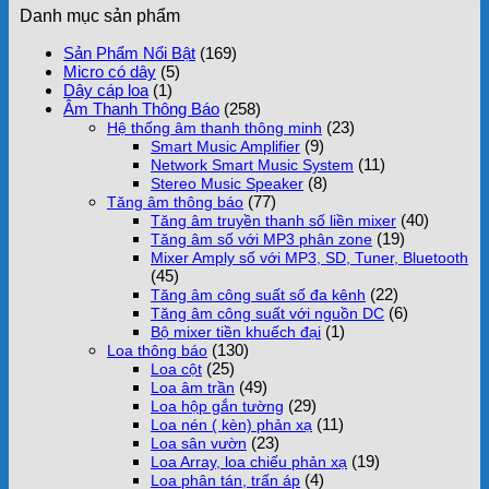
Danh mục sản phẩm
Sản Phẩm Nổi Bật
(169)
Micro có dây
(5)
Dây cáp loa
(1)
Âm Thanh Thông Báo
(258)
(23)
Hệ thống âm thanh thông minh
(9)
Smart Music Amplifier
(11)
Network Smart Music System
(8)
Stereo Music Speaker
(77)
Tăng âm thông báo
(40)
Tăng âm truyền thanh số liền mixer
(19)
Tăng âm số với MP3 phân zone
Mixer Amply số với MP3, SD, Tuner, Bluetooth
(45)
(22)
Tăng âm công suất số đa kênh
(6)
Tăng âm công suất với nguồn DC
(1)
Bộ mixer tiền khuếch đại
(130)
Loa thông báo
(25)
Loa cột
(49)
Loa âm trần
(29)
Loa hộp gắn tường
(11)
Loa nén ( kèn) phản xạ
(23)
Loa sân vườn
(19)
Loa Array, loa chiếu phản xạ
(4)
Loa phân tán, trấn áp