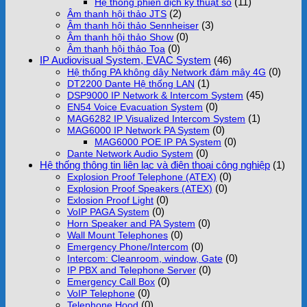
(11)
Hệ thống phiên dịch kỹ thuật số
(2)
Âm thanh hội thảo JTS
(3)
Âm thanh hội thảo Sennheiser
(0)
Âm thanh hội thảo Show
(0)
Âm thanh hội thảo Toa
IP Audiovisual System, EVAC System
(46)
(0)
Hệ thống PA không dây Network đám mây 4G
(1)
DT2200 Dante Hệ thống LAN
(45)
DSP9000 IP Network & Intercom System
(0)
EN54 Voice Evacuation System
(1)
MAG6282 IP Visualized Intercom System
(0)
MAG6000 IP Network PA System
(0)
MAG6000 POE IP PA System
(0)
Dante Network Audio System
Hệ thống thông tin liên lạc và điện thoại công nghiệp
(1)
(0)
Explosion Proof Telephone (ATEX)
(0)
Explosion Proof Speakers (ATEX)
(0)
Exlosion Proof Light
(0)
VoIP PAGA System
(0)
Horn Speaker and PA System
(0)
Wall Mount Telephones
(0)
Emergency Phone/Intercom
(0)
Intercom: Cleanroom, window, Gate
(0)
IP PBX and Telephone Server
(0)
Emergency Call Box
(0)
VoIP Telephone
(0)
Telephone Hood