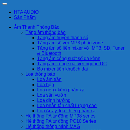
HTA AUDIO
Sản Phẩm
Âm Thanh Thông Báo
Tăng âm thông báo
Tăng âm truyền thanh số
Tăng âm số với MP3 phân zone
Tăng âm số liền mixer với MP3, SD, Tuner
& Bluetooth
Tăng âm công suất số đa kênh
Tăng âm công suất với nguồn DC
Bộ mixer tiền khuếch đại
Loa thông báo
Loa âm trần
Loa hộp
Loa nén ( kèn) phản xạ
Loa sân vườn
Loa định hướng
Loa phân tán chất lượng cao
Loa Array, loa chiếu phản xạ
Hệ thống PA tự động MP98 series
Hệ thống PA tự động PC10 Series
Hệ thống thông minh MAG