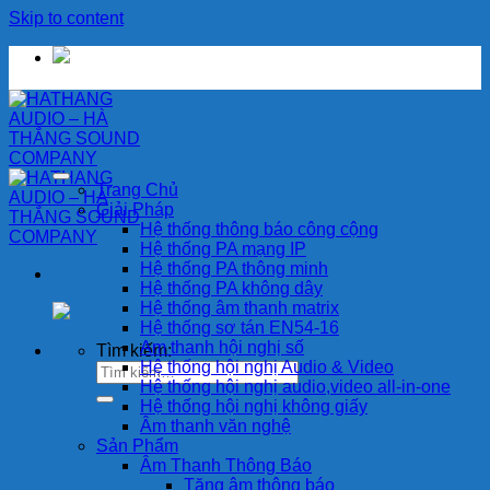
Skip to content
Trang Chủ
Giải Pháp
Hệ thống thông báo công cộng
Hệ thống PA mạng IP
Hệ thống PA thông minh
Hệ thống PA không dây
Hệ thống âm thanh matrix
Hệ thống sơ tán EN54-16
Am thanh hội nghị số
Tìm kiếm:
Hệ thống hội nghị Audio & Video
Hệ thống hội nghị audio,video all-in-one
Hệ thống hội nghị không giấy
Âm thanh văn nghệ
Sản Phẩm
Âm Thanh Thông Báo
Tăng âm thông báo