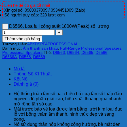
Liên hệ để có giá tốt nhất
Xin gọi số: 0989037009 / 0934451009 (Zalo)
Số người truy cập: 328 lượt xem
D6566, Loa full công suất 1800W(Peak) số lượng
Thêm vào giỏ hàng
Thương Hiệu:
ABK
DSPPA
PROFESSIONAL
Danh mục:
Âm thanh sân khấu
,
Full-Range Professional Speakers
,
Professional Speakers
Thẻ:
D6563
,
D6564
,
D6565
,
D6566
,
D6566A
,
D6568
,
D6569
Mô tả
Thông Số Kĩ Thuật
Kết Nối
Đánh giá (0)
Hệ thống toàn tần số hai chiều bức xạ tần số thấp đảo
ngược, độ phân giải cao, hiệu suất thoáng qua nhanh,
mở rộng tần số cao.
Mặt trước bảo vệ loa được làm bằng lưới kim loại đục
lỗ với bông thấm âm thanh, hình thức đẹp và sang
trọng.
Nó sử dụng thân hộp không cộng hưởng, bề mặt đen