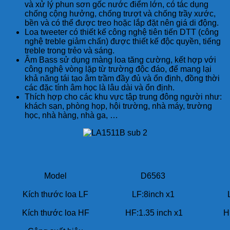
và xử lý phun sơn gốc nước điểm lớn, có tác dụng
chống cộng hưởng, chống trượt và chống trầy xước,
bền và có thể được treo hoặc lắp đặt nên giá di động.
Loa tweeter có thiết kế công nghệ tiên tiến DTT (công
nghệ treble giảm chấn) được thiết kế độc quyền, tiếng
treble trong trẻo và sáng.
Âm Bass sử dụng màng loa tăng cường, kết hợp với
công nghệ vòng lặp từ trường độc đáo, để mang lại
khả năng tái tạo âm trầm đầy đủ và ổn định, đồng thời
các đặc tính âm học là lâu dài và ổn định.
Thích hợp cho các khu vực tập trung đông người như:
khách sạn, phòng họp, hội trường, nhà máy, trường
học, nhà hàng, nhà ga, …
Model
D6563
Kích thước loa LF
LF:8inch x1
Kích thước loa HF
HF:1.35 inch x1
HF