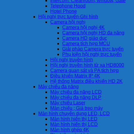
Intercom: Cleanroom, window, Gate
Telephone Hood
Hotel Phone
Hội nghị trực tuyến-Ghi hình
Camera hội nghị
Camera hội nghị 4K
Camera hội nghị HD đa năng
Camera HD giáo dục
Camera tích hợp MCU
Giải pháp Camera trực tuyến
Phụ kiện hội nghị trực tuyến
Hội nghị truyền hình
Hội nghị truyền hình từ xa HD8000
Camera quan sát và PA tích hợp
Điều khiển Matrix IP 4K
Hệ thống Matrix điều khiển HD 2K
Máy chiếu đa năng
Máy chiếu đa năng LCD
Máy chiếu đa năng DLP
Máy chiếu Laser
Màn chiếu ; Giá treo máy
Màn hình chuyên dụng LED, LCD
Màn hình hiển thị LED
Màn hình hiển thị LCD
Màn hình ghép 4K