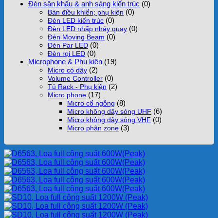
Đèn sân khấu & anh sáng kiến trúc
(0)
(0)
Bàn điều khiển; phụ kiện
(0)
Đèn LED kiến trúc
(0)
Đèn LED nhấp nháy quay
(0)
Đèn Moving Beam
(0)
Đèn Par LED
(0)
Đèn rọi LED
Microphone & Phụ kiện
(19)
(2)
Micro có dây
(0)
Volume Controller
(2)
Tủ Rack - Phụ kiện
(17)
Micro phone
(8)
Micro cổ ngỗng
(6)
Micro không dây sóng UHF
(0)
Micro không dây sóng VHF
(3)
Micro phân zone