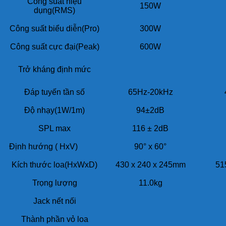
Công suất hiệu
150W
dụng(RMS)
Công suất biểu diễn(Pro)
300W
Công suất cực đại(Peak)
600W
Trở kháng định mức
Đáp tuyến tần số
65Hz-20kHz
Độ nhạy(1W/1m)
94±2dB
SPL max
116 ± 2dB
Định hướng ( HxV)
90° x 60°
Kích thước loa(HxWxD)
430 x 240 x 245mm
51
Trọng lượng
11.0kg
Jack nết nối
Thành phần vỏ loa