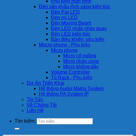
Phụ kiện màn hình
Đèn sân khấu-Ánh sáng kiến trúc
Đèn Par LED
Đèn rọi LED
Đèn Moving Beam
Đèn LED nhấp nháy quay
Đèn LED kiến trúc
Bàn điều khiển; phụ kiện
Mocro phone - Phụ kiện
Micro phone
Micro cổ ngỗng
Micro phân zone
Micro không dây
Volume Controller
Tủ Rack - Phụ kiện
Dự Án Triển Khai
Hệ thống Audio Matrix System
Hệ thống PA System IP
Tin Tức
Về Chúng Tôi
Liên Hệ
Tìm kiếm: