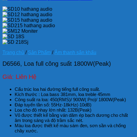
Trang chủ
/
Sản Phẩm
/
Âm thanh sân khấu
D6566, Loa full công suất 1800W(Peak)
Giá: Liên Hệ
Cấu trúc loa hai đường tiếng full công suất.
Kích thước : Loa bass 381mm, loa treble 45mm
Công suất ra loa: 450(RMS)/ 900W( Pro)/ 1800W(Peak)
Đáp tuyến tần số: 55Hz-18kHz(-10dB)
Loa cho độ nhạy lớn nhất: 132B(Peak)
Vỏ được thiết kế bằng ván dăm ép bạch dương cho chất
âm trong sáng và độ trầm sắc nét.
Màu loa được thiết kế màu sám đen, sơn sần và chống
chầy xước.