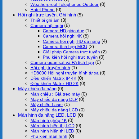
(0)
Weatherproof Telephones Outdoor
(0)
Hotel Phone
Hội nghị trực tuyến, Ghi hình
(9)
(3)
Thiết bị ghi âm
(6)
Camera hội nghị
(1)
Camera HD giáo dục
(5)
Camera hội nghị 4K
(4)
Camera hội nghị HD đa năng
(2)
Camera tích hợp MCU
(2)
Giải pháp Camera trực tuyến
(0)
Phụ kiện hội nghị trực tuyến
(0)
Camera quan sát và PA tích hợp
(1)
Hội nghị truyền hình
(0)
HD8000 Hội nghị truyền hình từ xa
(0)
Điều khiển Matrix IP 4K
(0)
Điều khiển Matrix HD 2K
Máy chiếu đa năng
(0)
(0)
Màn chiếu ; Giá treo máy
(0)
Máy chiếu đa năng DLP
(0)
Máy chiếu Laser
(0)
Máy chiếu đa năng LCD
Màn hình đa năng LED, LCD
(0)
(0)
Màn hình ghép 4K
(0)
Màn hình hiển thị LCD
(0)
Màn hình hiển thị LED
(0)
Phụ kiện màn hình