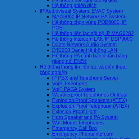
Hệ thống phiên dịch
IP Audiovisual System, EVAC System
MAG6000 IP Network PA System
Hệ thống chọn vùng POE6000, IP
POE
Hệ thống liên lạc nội bộ IP MAG6282
Hệ thống Intercom LAN IP DSP9000
Dante Network Audio System
DT2200 Dante Hệ thống LAN
Hệ thống PA cảnh báo di tản bằng
giọng nói EN54
Hệ thống thông tin liên lạc và điện thoại
công nghiệp
IP PBX and Telephone Server
VoIP Telephone
VoIP PAGA System
Weatherproof Telephones Outdoor
Explosion Proof Speakers (ATEX)
Explosion Proof Telephone (ATEX)
Exlosion Proof Light
Horn Speaker and PA System
Wall Mount Telephones
Emergency Call Box
Emergency Phone/Intercom