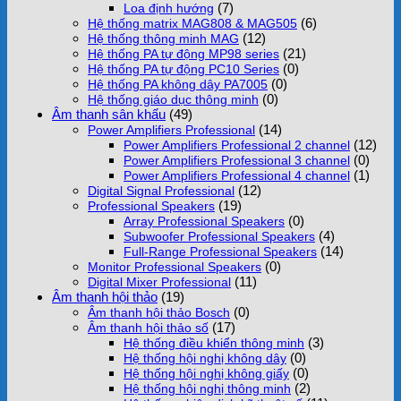
(7)
Loa định hướng
(6)
Hệ thống matrix MAG808 & MAG505
(12)
Hệ thống thông minh MAG
(21)
Hệ thống PA tự động MP98 series
(0)
Hệ thống PA tự động PC10 Series
(0)
Hệ thống PA không dây PA7005
(0)
Hệ thống giáo dục thông minh
Âm thanh sân khấu
(49)
(14)
Power Amplifiers Professional
(12)
Power Amplifiers Professional 2 channel
(0)
Power Amplifiers Professional 3 channel
(1)
Power Amplifiers Professional 4 channel
(12)
Digital Signal Professional
(19)
Professional Speakers
(0)
Array Professional Speakers
(4)
Subwoofer Professional Speakers
(14)
Full-Range Professional Speakers
(0)
Monitor Professional Speakers
(11)
Digital Mixer Professional
Âm thanh hội thảo
(19)
(0)
Âm thanh hội thảo Bosch
(17)
Âm thanh hội thảo số
(3)
Hệ thống điều khiển thông minh
(0)
Hệ thống hội nghị không dây
(0)
Hệ thống hội nghị không giấy
(2)
Hệ thống hội nghị thông minh