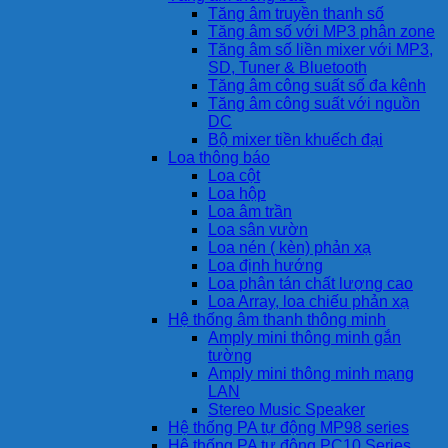
Tăng âm truyền thanh số
Tăng âm số với MP3 phân zone
Tăng âm số liền mixer với MP3,
SD, Tuner & Bluetooth
Tăng âm công suất số đa kênh
Tăng âm công suất với nguồn
DC
Bộ mixer tiền khuếch đại
Loa thông báo
Loa cột
Loa hộp
Loa âm trần
Loa sân vườn
Loa nén ( kèn) phản xạ
Loa định hướng
Loa phân tán chất lượng cao
Loa Array, loa chiếu phản xạ
Hệ thống âm thanh thông minh
Amply mini thông minh gắn
tường
Amply mini thông minh mạng
LAN
Stereo Music Speaker
Hệ thống PA tự động MP98 series
Hệ thống PA tự động PC10 Series