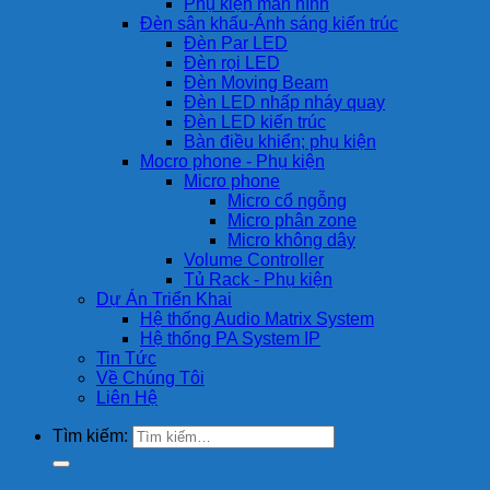
Phụ kiện màn hình
Đèn sân khấu-Ánh sáng kiến trúc
Đèn Par LED
Đèn rọi LED
Đèn Moving Beam
Đèn LED nhấp nháy quay
Đèn LED kiến trúc
Bàn điều khiển; phụ kiện
Mocro phone - Phụ kiện
Micro phone
Micro cổ ngỗng
Micro phân zone
Micro không dây
Volume Controller
Tủ Rack - Phụ kiện
Dự Án Triển Khai
Hệ thống Audio Matrix System
Hệ thống PA System IP
Tin Tức
Về Chúng Tôi
Liên Hệ
Tìm kiếm: