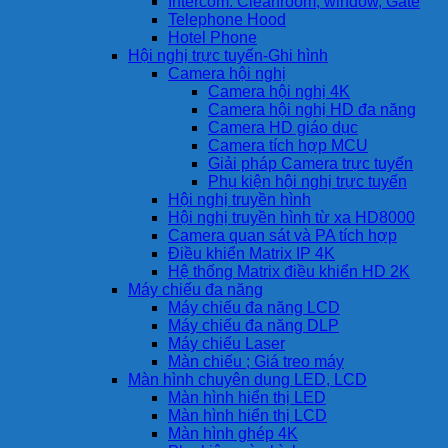
Intercom: Cleanroom, window, Gate
Telephone Hood
Hotel Phone
Hội nghị trực tuyến-Ghi hình
Camera hội nghị
Camera hội nghị 4K
Camera hội nghị HD đa năng
Camera HD giáo dục
Camera tích hợp MCU
Giải pháp Camera trực tuyến
Phụ kiện hội nghị trực tuyến
Hội nghị truyền hình
Hội nghị truyền hình từ xa HD8000
Camera quan sát và PA tích hợp
Điều khiển Matrix IP 4K
Hệ thống Matrix điều khiển HD 2K
Máy chiếu đa năng
Máy chiếu đa năng LCD
Máy chiếu đa năng DLP
Máy chiếu Laser
Màn chiếu ; Giá treo máy
Màn hình chuyên dụng LED, LCD
Màn hình hiển thị LED
Màn hình hiển thị LCD
Màn hình ghép 4K