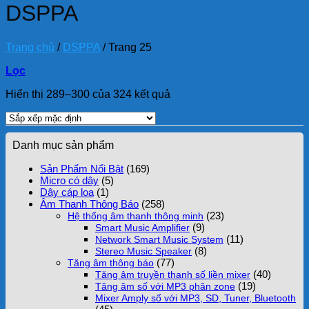
DSPPA
Trang chủ
/
DSPPA
/
Trang 25
Lọc
Hiển thị 289–300 của 324 kết quả
Danh mục sản phẩm
Sản Phẩm Nổi Bật
(169)
Micro có dây
(5)
Dây cáp loa
(1)
Âm Thanh Thông Báo
(258)
(23)
Hệ thống âm thanh thông minh
(9)
Smart Music Amplifier
(11)
Network Smart Music System
(8)
Stereo Music Speaker
(77)
Tăng âm thông báo
(40)
Tăng âm truyền thanh số liền mixer
(19)
Tăng âm số với MP3 phân zone
Mixer Amply số với MP3, SD, Tuner, Bluetooth