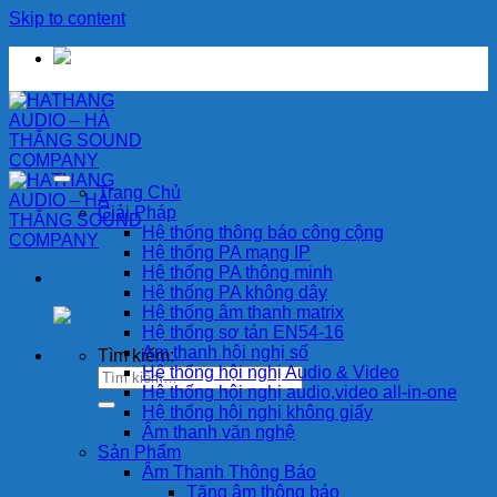
Skip to content
Trang Chủ
Giải Pháp
Hệ thống thông báo công cộng
Hệ thống PA mạng IP
Hệ thống PA thông minh
Hệ thống PA không dây
Hệ thống âm thanh matrix
Hệ thống sơ tán EN54-16
Am thanh hội nghị số
Tìm kiếm:
Hệ thống hội nghị Audio & Video
Hệ thống hội nghị audio,video all-in-one
Hệ thống hội nghị không giấy
Âm thanh văn nghệ
Sản Phẩm
Âm Thanh Thông Báo
Tăng âm thông báo