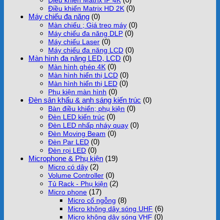
(0)
Điều khiển Matrix HD 2K
Máy chiếu đa năng
(0)
(0)
Màn chiếu ; Giá treo máy
(0)
Máy chiếu đa năng DLP
(0)
Máy chiếu Laser
(0)
Máy chiếu đa năng LCD
Màn hình đa năng LED, LCD
(0)
(0)
Màn hình ghép 4K
(0)
Màn hình hiển thị LCD
(0)
Màn hình hiển thị LED
(0)
Phụ kiện màn hình
Đèn sân khấu & anh sáng kiến trúc
(0)
(0)
Bàn điều khiển; phụ kiện
(0)
Đèn LED kiến trúc
(0)
Đèn LED nhấp nháy quay
(0)
Đèn Moving Beam
(0)
Đèn Par LED
(0)
Đèn rọi LED
Microphone & Phụ kiện
(19)
(2)
Micro có dây
(0)
Volume Controller
(2)
Tủ Rack - Phụ kiện
(17)
Micro phone
(8)
Micro cổ ngỗng
(6)
Micro không dây sóng UHF
(0)
Micro không dây sóng VHF