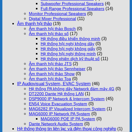
(4)
Subwoofer Professional Speakers
(14)
Full-Range Professional Speakers
(0)
Monitor Professional Speakers
(11)
Digital Mixer Professional
Âm thanh hội thảo
(19)
(0)
Âm thanh hội thảo Bosch
(17)
Âm thanh hội thảo số
(3)
Hệ thống điều khiển thông minh
(0)
Hệ thống hội nghị không dây
(0)
Hệ thống hội nghị không giấy
(2)
Hệ thống hội nghị thông minh
(11)
Hệ thống phiên dịch kỹ thuật số
(2)
Âm thanh hội thảo JTS
(3)
Âm thanh hội thảo Sennheiser
(0)
Âm thanh hội thảo Show
(0)
Âm thanh hội thảo Toa
IP Audiovisual System, EVAC System
(46)
(0)
Hệ thống PA không dây Network đám mây 4G
(1)
DT2200 Dante Hệ thống LAN
(45)
DSP9000 IP Network & Intercom System
(0)
EN54 Voice Evacuation System
(1)
MAG6282 IP Visualized Intercom System
(0)
MAG6000 IP Network PA System
(0)
MAG6000 POE IP PA System
(0)
Dante Network Audio System
Hệ thống thông tin liên lạc và điện thoại công nghiệp
(1)