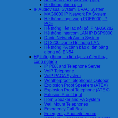
Hệ thống phiên dịch
IP Audiovisual System, EVAC System
MAG6000 IP Network PA System
Hệ thống chọn vùng POE6000, IP
POE
Hệ thống liên lạc nội bộ IP MAG6282
Hệ thống Intercom LAN IP DSP9000
Dante Network Audio System
DT2200 Dante Hệ thống LAN
Hệ thống PA cảnh báo di tản bằng
giọng nói EN54
Hệ thống thông tin liên lạc và điện thoại
công nghiệp
IP PBX and Telephone Server
VoIP Telephone
VoIP PAGA System
Weatherproof Telephones Outdoor
Explosion Proof Speakers (ATEX)
Explosion Proof Telephone (ATEX)
Exlosion Proof Light
Horn Speaker and PA System
Wall Mount Telephones
Emergency Call Box
Emergency Phone/Intercom