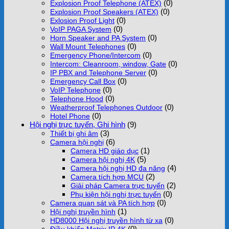
(0)
Explosion Proof Telephone (ATEX)
(0)
Explosion Proof Speakers (ATEX)
(0)
Exlosion Proof Light
(0)
VoIP PAGA System
(0)
Horn Speaker and PA System
(0)
Wall Mount Telephones
(0)
Emergency Phone/Intercom
(0)
Intercom: Cleanroom, window, Gate
(0)
IP PBX and Telephone Server
(0)
Emergency Call Box
(0)
VoIP Telephone
(0)
Telephone Hood
(0)
Weatherproof Telephones Outdoor
(0)
Hotel Phone
Hội nghị trực tuyến, Ghi hình
(9)
(3)
Thiết bị ghi âm
(6)
Camera hội nghị
(1)
Camera HD giáo dục
(5)
Camera hội nghị 4K
(4)
Camera hội nghị HD đa năng
(2)
Camera tích hợp MCU
(2)
Giải pháp Camera trực tuyến
(0)
Phụ kiện hội nghị trực tuyến
(0)
Camera quan sát và PA tích hợp
(1)
Hội nghị truyền hình
(0)
HD8000 Hội nghị truyền hình từ xa
(0)
Điều khiển Matrix IP 4K