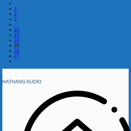
1
2
3
…
22
23
24
25
26
27
HATHANG AUDIO