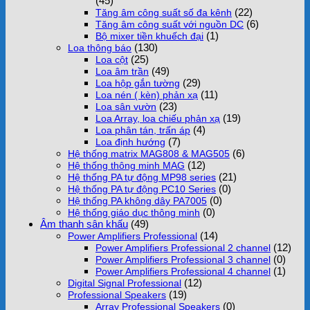
(45)
(22)
Tăng âm công suất số đa kênh
(6)
Tăng âm công suất với nguồn DC
(1)
Bộ mixer tiền khuếch đại
(130)
Loa thông báo
(25)
Loa cột
(49)
Loa âm trần
(29)
Loa hộp gắn tường
(11)
Loa nén ( kèn) phản xạ
(23)
Loa sân vườn
(19)
Loa Array, loa chiếu phản xạ
(4)
Loa phân tán, trấn áp
(7)
Loa định hướng
(6)
Hệ thống matrix MAG808 & MAG505
(12)
Hệ thống thông minh MAG
(21)
Hệ thống PA tự động MP98 series
(0)
Hệ thống PA tự động PC10 Series
(0)
Hệ thống PA không dây PA7005
(0)
Hệ thống giáo dục thông minh
Âm thanh sân khấu
(49)
(14)
Power Amplifiers Professional
(12)
Power Amplifiers Professional 2 channel
(0)
Power Amplifiers Professional 3 channel
(1)
Power Amplifiers Professional 4 channel
(12)
Digital Signal Professional
(19)
Professional Speakers
(0)
Array Professional Speakers