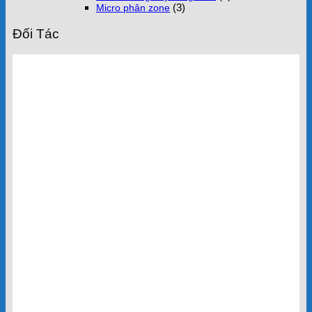
(3)
Micro phân zone
Đối Tác