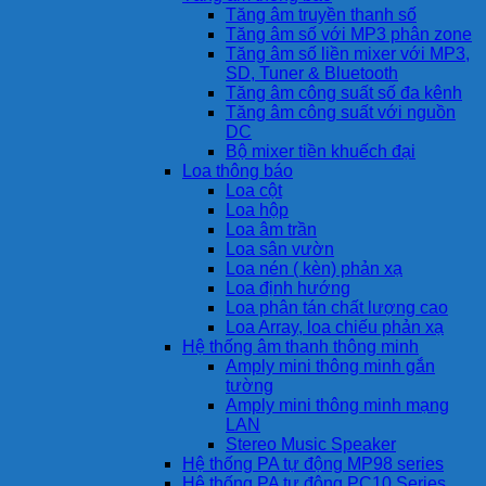
Tăng âm truyền thanh số
Tăng âm số với MP3 phân zone
Tăng âm số liền mixer với MP3,
SD, Tuner & Bluetooth
Tăng âm công suất số đa kênh
Tăng âm công suất với nguồn
DC
Bộ mixer tiền khuếch đại
Loa thông báo
Loa cột
Loa hộp
Loa âm trần
Loa sân vườn
Loa nén ( kèn) phản xạ
Loa định hướng
Loa phân tán chất lượng cao
Loa Array, loa chiếu phản xạ
Hệ thống âm thanh thông minh
Amply mini thông minh gắn
tường
Amply mini thông minh mạng
LAN
Stereo Music Speaker
Hệ thống PA tự động MP98 series
Hệ thống PA tự động PC10 Series