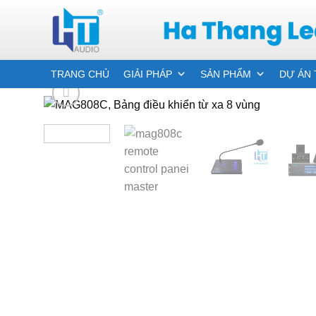
Skip
to
content
TRANG CHỦ
GIẢI PHÁP
SẢN PHẨM
DỰ ÁN 