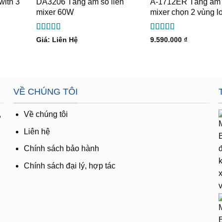
with 3
DA3206 Tăng âm số liền
A-1712ER Tăng âm 
mixer 60W
mixer chọn 2 vùng 
Được xếp
Được xếp
Giá: Liên Hệ
9.590.000
₫
hạng
5
5 sao
hạng
5
5 sao
VỀ CHÚNG TÔI
,
Về chúng tôi
Liên hệ
Chính sách bảo hành
Chính sách đại lý, hợp tác