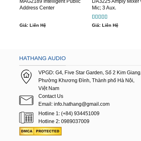
MAG2189 Intelligent Public
DA3225 Amply Mixer 
Address Center
Mic; 3 Aux.
Được xếp
Giá: Liên Hệ
Giá: Liên Hệ
hạng
5
5 sao
HATHANG AUDIO
VPGD:
G4,
Five Star Garden, Số 2 Kim Giang
Phường Khương Đình, Thành phố Hà Nội,
Việt Nam
Contact Us
Email: info.hathang@gmail.com
Hotline 1: (+84) 934451009
Hotline 2: 0989037009