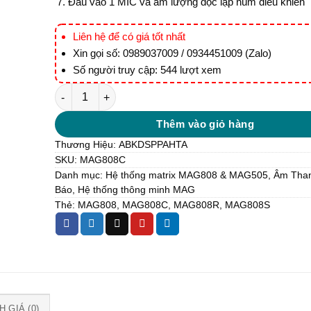
Đầu vào 1 MIC và âm lượng độc lập núm điều khiển
Liên hệ để có giá tốt nhất
Xin gọi số: 0989037009 / 0934451009 (Zalo)
Số người truy cập: 544 lượt xem
MAG808C, Bảng điều khiển từ xa 8 vùng số lượng
Thêm vào giỏ hàng
Thương Hiệu:
ABK
DSPPA
HTA
SKU:
MAG808C
Danh mục:
Hệ thống matrix MAG808 & MAG505
,
Âm Tha
Báo
,
Hệ thống thông minh MAG
Thẻ:
MAG808
,
MAG808C
,
MAG808R
,
MAG808S
 GIÁ (0)