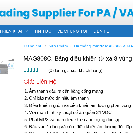
TRIỂN KHAI
TIN TỨC
VỀ CHÚNG TÔI
LIÊN HỆ
Trang chủ
/
Sản Phẩm
/
Hệ thống matrix MAG808 & M
MAG808C, Bảng điều khiển từ xa 8 vùng
(
0
đánh giá của khách hàng)
5
3
trên 5 dựa
Giá: Liên Hệ
trên
đánh
giá
Âm thanh đầu ra cân bằng cổng mạng
Chỉ báo mức tín hiệu âm thanh
Điều khiển nguồn và điều khiển âm lượng phân vùng
Với màn hình kỹ thuật số & nguồn 24 VDC
Phát MP3 và núm điều khiển âm lượng độc lập
Đầu vào 1 dòng và núm điều khiển âm lượng độc lập