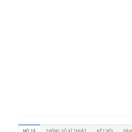
MÔ TẢ
THÔNG SỐ KĨ THUẬT
KẾT NỐI
ĐÁNH