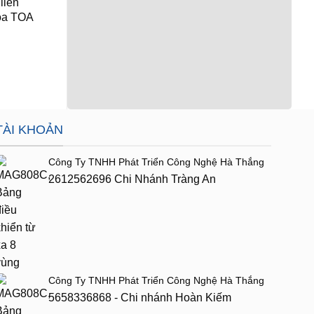
liền
MAG3210 Smart Public
DA5060 5x60W 5 
loa TOA
Address System Host
Mixer Amplifier
Giá: Liên Hệ
Giá: Liên Hệ
TÀI KHOẢN
Công Ty TNHH Phát Triển Công Nghệ Hà Thắng
2612562696 Chi Nhánh Tràng An
Công Ty TNHH Phát Triển Công Nghệ Hà Thắng
5658336868 - Chi nhánh Hoàn Kiếm