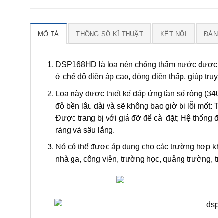
MÔ TẢ
THÔNG SỐ KĨ THUẬT
KẾT NỐI
ĐÁNH
DSP168HD là loa nén chống thấm nước được tíc
ở chế độ điện áp cao, dòng điện thấp, giúp tru
Loa này được thiết kế đáp ứng tần số rộng (
độ bền lâu dài và sẽ không bao giờ bị lỗi mốt;
Được trang bị với giá đỡ để cài đặt; Hệ thống đ
ràng và sâu lắng.
Nó có thể được áp dụng cho các trường hợp kh
nhà ga, công viên, trường học, quảng trường, tr