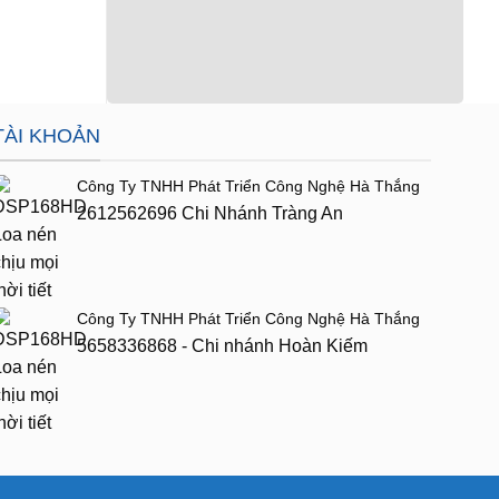
Được xếp
Giá: Liên Hệ
Giá: Liên Hệ
hạng
5
5 sao
TÀI KHOẢN
Công Ty TNHH Phát Triển Công Nghệ Hà Thắng
2612562696 Chi Nhánh Tràng An
Công Ty TNHH Phát Triển Công Nghệ Hà Thắng
5658336868 - Chi nhánh Hoàn Kiếm