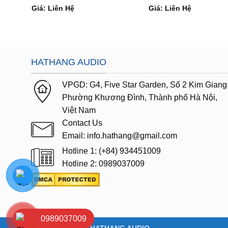
Giá: Liên Hệ
Giá: Liên Hệ
HATHANG AUDIO
VPGD:
G4,
Five Star Garden, Số 2 Kim Giang
Phường Khương Đình, Thành phố Hà Nội,
Việt Nam
Contact Us
Email: info.hathang@gmail.com
Hotline 1: (+84) 934451009
Hotline 2: 0989037009
0989037009
Copyright 2026 ©
HATHANG AUDIO