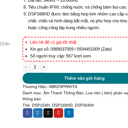
Dải tần: 340Hz – 20.000Hz
Tiêu chuẩn IPX6: chống nước và chống bám bụi cao.
DSP168HD được làm bằng hợp kim nhôm cao cấp v
chắc chắn và hình dáng bắt mắt, nó phù hợp cho khu 
hoặc công cộng tập trung nhiều người.
Liên hệ để có giá tốt nhất
Xin gọi số: 0989037009 / 0934451009 (Zalo)
Số người truy cập: 567 lượt xem
DSP168HD Loa nén chịu mọi thời tiết số lượng
Thêm vào giỏ hàng
Thương Hiệu:
ABK
DSPPA
HTA
Danh mục:
Âm Thanh Thông Báo
,
Loa nén ( kèn) phản xạ
thông báo
Thẻ:
DSP154H
,
DSP168HD
,
DSP304HI