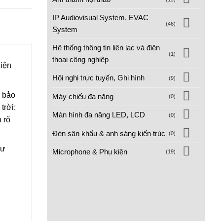
IP Audiovisual System, EVAC
(46)
System
Hệ thống thông tin liên lạc và điện
(1)
thoại công nghiệp
hiện
Hội nghị trực tuyến, Ghi hình
(9)
m bảo
Máy chiếu đa năng
(0)
trời;
Màn hình đa năng LED, LCD
(0)
 rõ
Đèn sân khấu & anh sáng kiến trúc
(0)
hư
Microphone & Phụ kiện
(19)