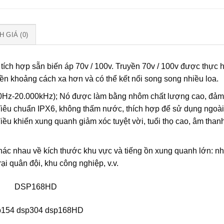
 GIÁ (0)
h hợp sẵn biến áp 70v / 100v. Truyền 70v / 100v được thực 
yền khoảng cách xa hơn và có thể kết nối song song nhiều loa.
340Hz-20.000kHz); Nó được làm bằng nhôm chất lượng cao, đả
 Tiêu chuẩn IPX6, không thấm nước, thích hợp để sử dụng ngoài 
iều khiển xung quanh giảm xóc tuyệt vời, tuổi thọ cao, âm thanh
ác nhau về kích thước khu vực và tiếng ồn xung quanh lớn: n
ại quân đội, khu công nghiệp, v.v.