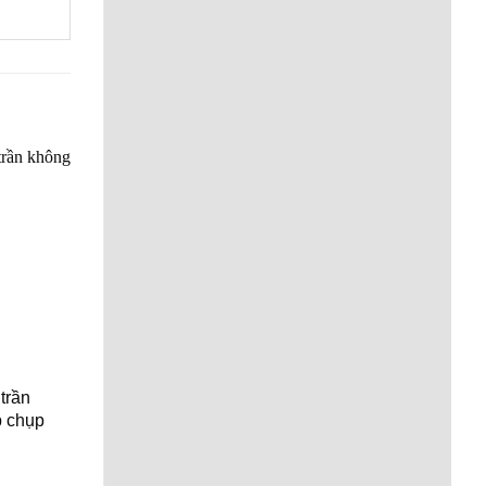
trần
DSP5211C Loa trần đồng
DSP918 Loa âm tr
p chụp
trục không bo viền có lắp
đường tiếng 60W
10W