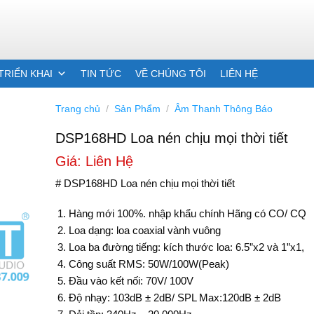
TRIỂN KHAI
TIN TỨC
VỀ CHÚNG TÔI
LIÊN HỆ
Trang chủ
/
Sản Phẩm
/
Âm Thanh Thông Báo
DSP168HD Loa nén chịu mọi thời tiết
Giá: Liên Hệ
# DSP168HD Loa nén chịu mọi thời tiết
Hàng mới 100%. nhập khẩu chính Hãng có CO/ CQ
Loa dạng: loa coaxial vành vuông
Loa ba đường tiếng: kích thước loa: 6.5”x2 và 1”x1,
Công suất RMS: 50W/100W(Peak)
Đầu vào kết nối: 70V/ 100V
Độ nhạy: 103dB ± 2dB/ SPL Max:120dB ± 2dB