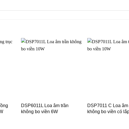
đồng
DSP6011L Loa âm trần
DSP7011 C Loa âm 
5W
không bo viền 6W
không bo viền có lắ