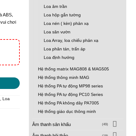
Loa âm trần
à ABS,
Loa hộp gắn tường
vui chơi
Loa nén ( kèn) phản xạ
Loa sân vườn
Loa Array, loa chiếu phản xạ
Loa phân tán, trấn áp
Loa định hướng
Hệ thống matrix MAG808 & MAG505
Hệ thống thông minh MAG
Hệ thống PA tự động MP98 series
Hệ thống PA tự động PC10 Series
,
Loa
Hệ thống PA không dây PA7005
Hệ thống giáo dục thông minh
Âm thanh sân khấu
(49)
Âm thanh hội thảo
(19)