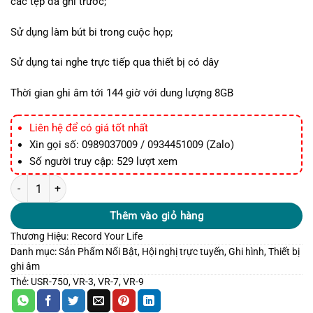
các tệp đã ghi trước;
Sử dụng làm bút bi trong cuộc họp;
Sử dụng tai nghe trực tiếp qua thiết bị có dây
Thời gian ghi âm tới 144 giờ với dung lượng 8GB
Liên hệ để có giá tốt nhất
Xin gọi số: 0989037009 / 0934451009 (Zalo)
Số người truy cập: 529 lượt xem
VR9 Máy ghi âm chuyên nghiệp số lượng
Thêm vào giỏ hàng
Thương Hiệu:
Record Your Life
Danh mục:
Sản Phẩm Nổi Bật
,
Hội nghị trực tuyến, Ghi hình
,
Thiết bị
ghi âm
Thẻ:
USR-750
,
VR-3
,
VR-7
,
VR-9