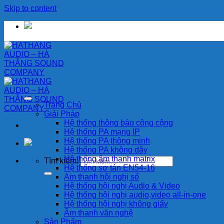
Skip to content
Trang Chủ
Giải Pháp
Hệ thống thông báo công cộng
Hệ thống PA mạng IP
Hệ thống PA thông minh
Hệ thống PA không dây
Hệ thống âm thanh matrix
Tìm kiếm:
Hệ thống sơ tán EN54-16
Am thanh hội nghị số
Hệ thống hội nghị Audio & Video
Hệ thống hội nghị audio,video all-in-one
Hệ thống hội nghị không giấy
Âm thanh văn nghệ
Sản Phẩm