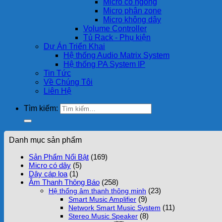
Micro cổ ngỗng
Micro phân zone
Micro không dây
Volume Controller
Tủ Rack - Phụ kiện
Dự Án Triển Khai
Hệ thống Audio Matrix System
Hệ thống PA System IP
Tin Tức
Về Chúng Tôi
Liên Hệ
Tìm kiếm:
Danh mục sản phẩm
Sản Phẩm Nổi Bật
(169)
Micro có dây
(5)
Dây cáp loa
(1)
Âm Thanh Thông Báo
(258)
(23)
Hệ thống âm thanh thông minh
(9)
Smart Music Amplifier
(11)
Network Smart Music System
(8)
Stereo Music Speaker