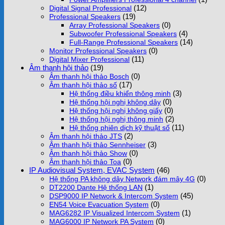
(12)
Digital Signal Professional
(19)
Professional Speakers
(0)
Array Professional Speakers
(4)
Subwoofer Professional Speakers
(14)
Full-Range Professional Speakers
(0)
Monitor Professional Speakers
(11)
Digital Mixer Professional
Âm thanh hội thảo
(19)
(0)
Âm thanh hội thảo Bosch
(17)
Âm thanh hội thảo số
(3)
Hệ thống điều khiển thông minh
(0)
Hệ thống hội nghị không dây
(0)
Hệ thống hội nghị không giấy
(2)
Hệ thống hội nghị thông minh
(11)
Hệ thống phiên dịch kỹ thuật số
(2)
Âm thanh hội thảo JTS
(3)
Âm thanh hội thảo Sennheiser
(0)
Âm thanh hội thảo Show
(0)
Âm thanh hội thảo Toa
IP Audiovisual System, EVAC System
(46)
(0)
Hệ thống PA không dây Network đám mây 4G
(1)
DT2200 Dante Hệ thống LAN
(45)
DSP9000 IP Network & Intercom System
(0)
EN54 Voice Evacuation System
(1)
MAG6282 IP Visualized Intercom System
(0)
MAG6000 IP Network PA System