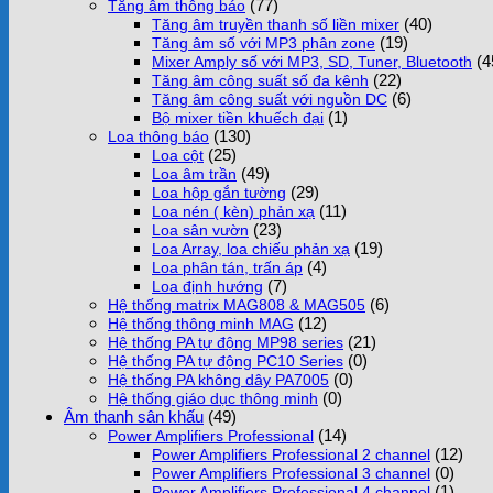
(77)
Tăng âm thông báo
(40)
Tăng âm truyền thanh số liền mixer
(19)
Tăng âm số với MP3 phân zone
(4
Mixer Amply số với MP3, SD, Tuner, Bluetooth
(22)
Tăng âm công suất số đa kênh
(6)
Tăng âm công suất với nguồn DC
(1)
Bộ mixer tiền khuếch đại
(130)
Loa thông báo
(25)
Loa cột
(49)
Loa âm trần
(29)
Loa hộp gắn tường
(11)
Loa nén ( kèn) phản xạ
(23)
Loa sân vườn
(19)
Loa Array, loa chiếu phản xạ
(4)
Loa phân tán, trấn áp
(7)
Loa định hướng
(6)
Hệ thống matrix MAG808 & MAG505
(12)
Hệ thống thông minh MAG
(21)
Hệ thống PA tự động MP98 series
(0)
Hệ thống PA tự động PC10 Series
(0)
Hệ thống PA không dây PA7005
(0)
Hệ thống giáo dục thông minh
Âm thanh sân khấu
(49)
(14)
Power Amplifiers Professional
(12)
Power Amplifiers Professional 2 channel
(0)
Power Amplifiers Professional 3 channel
(1)
Power Amplifiers Professional 4 channel