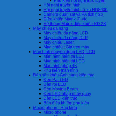
Phụ kiện hội nghị trực tuyến
Hội nghị truyền hình
Hội nghị truyền hình từ xa HD8000
Camera quan sát và PA tích hợp
Điều khiển Matrix IP 4K
Hệ thống Matrix điều khiển HD 2K
Máy chiếu đa năng
Máy chiếu đa năng LCD
Máy chiếu đa năng DLP
Máy chiếu Laser
Màn chiếu ; Giá treo máy
Màn hình chuyên dụng LED, LCD
Màn hình hiển thị LED
Màn hình hiển thị LCD
Màn hình ghép 4K
Phụ kiện màn hình
Đèn sân khấu-Ánh sáng kiến trúc
Đèn Par LED
Đèn rọi LED
Đèn Moving Beam
Đèn LED nhấp nháy quay
Đèn LED kiến trúc
Bàn điều khiển; phụ kiện
Mocro phone - Phụ kiện
Micro phone