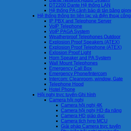
DT2200 Dante Hệ thống LAN
Hệ thống PA cảnh báo di tản bằng giọ
Hệ thống thông tin liên lạc và điện thoại côn
IP PBX and Telephone Server
VoIP Telephone
VoIP PAGA System
Weatherproof Telephones Outdoor
Explosion Proof Speakers (ATEX)
Explosion Proof Telephone (ATEX)
Exlosion Proof Light
Horn Speaker and PA System
Wall Mount Telephones
Emergency Call Box
Emergency Phone/Intercom
Intercom: Cleanroom, window, Gate
Telephone Hood
Hotel Phone
Hội nghị trực tuyến-Ghi hình
Camera hội nghị
Camera hội nghị 4K
Camera hội nghị HD đa năng
Camera HD giáo dục
Camera tích hợp MCU
Giải pháp Camera trực tuyến