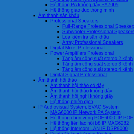
Hệ thống PA không dây PA7005
Hệ thống giáo dục thông minh
Âm thanh sân khấu
Professional Speakers
Full-Range Professional Speaker
Subwoofer Professional Speaker
Loa kiểm tra sân khấu
Array Professional Speakers
Digital Mixer Professional
Power Amplifiers Professional
Tăng âm công suất stereo 2 kênh
Tăng âm công suất stereo 3 kênh
Tăng âm công suất stereo 4 kênh
Digital Signal Professional
Âm thanh hội thảo
Âm thanh hội thảo có dây
Âm thanh hội thảo không dây
Âm thanh hội nghị không giấy
Hệ thống phiên dịch
IP Audiovisual System, EVAC System
MAG6000 IP Network PA System
Hệ thống chọn vùng POE6000, IP POE
Hệ thống liên lạc nội bộ IP MAG6282
Hệ thống Intercom LAN IP DSP9000
Dante Network Audio System