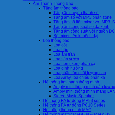
Âm Thanh Thông Báo
Tăng âm thông báo
Tăng âm truyền thanh số
Tăng âm số với MP3 phân zone
Tăng âm số liền mixer với MP3, S
Tăng âm công suất số đa kênh
Tăng âm công suất với nguồn DC
Bộ mixer tiền khuếch đại
Loa thông báo
Loa cột
Loa hộp
Loa âm trần
Loa sân vườn
Loa nén ( kèn) phản xạ
Loa định hướng
Loa phân tán chất lượng cao
Loa Array, loa chiếu phản xạ
Hệ thống âm thanh thông minh
Amply mini thông minh gắn tườn
Amply mini thông minh mạng LA
Stereo Music Speaker
Hệ thống PA tự động MP98 series
Hệ thống PA tự động PC10 Series
Hệ thống thông minh MAG
Hệ thống matrix MAG808 & MAG505