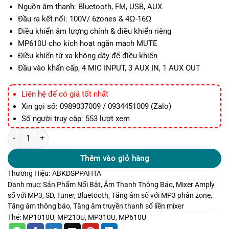
Nguồn âm thanh: Bluetooth, FM, USB, AUX
Đầu ra kết nối: 100V/ 6zones & 4Ω-16Ω
Điều khiển âm lượng chính & điều khiển riêng
MP610U cho kích hoạt ngắn mạch MUTE
Điều khiển từ xa không dây để điều khiển
Đầu vào khẩn cấp, 4 MIC INPUT, 3 AUX IN, 1 AUX OUT
Liên hệ để có giá tốt nhất
Xin gọi số: 0989037009 / 0934451009 (Zalo)
Số người truy cập: 553 lượt xem
MP610U 6 Zones Amply mixer số với Bluetooth, FM, USB số lượng
Thêm vào giỏ hàng
Thương Hiệu:
ABK
DSPPA
HTA
Danh mục:
Sản Phẩm Nổi Bật
,
Âm Thanh Thông Báo
,
Mixer Amply
số với MP3, SD, Tuner, Bluetooth
,
Tăng âm số với MP3 phân zone
,
Tăng âm thông báo
,
Tăng âm truyền thanh số liền mixer
Thẻ:
MP1010U
,
MP210U
,
MP310U
,
MP610U