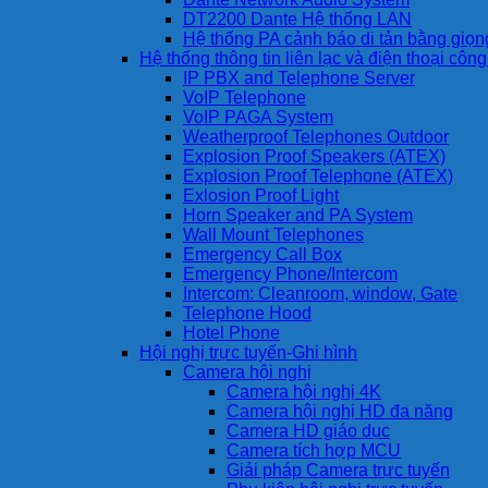
DT2200 Dante Hệ thống LAN
Hệ thống PA cảnh báo di tản bằng giọ
Hệ thống thông tin liên lạc và điện thoại côn
IP PBX and Telephone Server
VoIP Telephone
VoIP PAGA System
Weatherproof Telephones Outdoor
Explosion Proof Speakers (ATEX)
Explosion Proof Telephone (ATEX)
Exlosion Proof Light
Horn Speaker and PA System
Wall Mount Telephones
Emergency Call Box
Emergency Phone/Intercom
Intercom: Cleanroom, window, Gate
Telephone Hood
Hotel Phone
Hội nghị trực tuyến-Ghi hình
Camera hội nghị
Camera hội nghị 4K
Camera hội nghị HD đa năng
Camera HD giáo dục
Camera tích hợp MCU
Giải pháp Camera trực tuyến