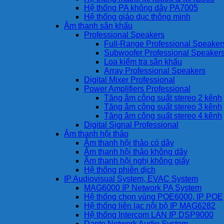
Hệ thống PA không dây PA7005
Hệ thống giáo dục thông minh
Âm thanh sân khấu
Professional Speakers
Full-Range Professional Speaker
Subwoofer Professional Speaker
Loa kiểm tra sân khấu
Array Professional Speakers
Digital Mixer Professional
Power Amplifiers Professional
Tăng âm công suất stereo 2 kênh
Tăng âm công suất stereo 3 kênh
Tăng âm công suất stereo 4 kênh
Digital Signal Professional
Âm thanh hội thảo
Âm thanh hội thảo có dây
Âm thanh hội thảo không dây
Âm thanh hội nghị không giấy
Hệ thống phiên dịch
IP Audiovisual System, EVAC System
MAG6000 IP Network PA System
Hệ thống chọn vùng POE6000, IP POE
Hệ thống liên lạc nội bộ IP MAG6282
Hệ thống Intercom LAN IP DSP9000
Dante Network Audio System