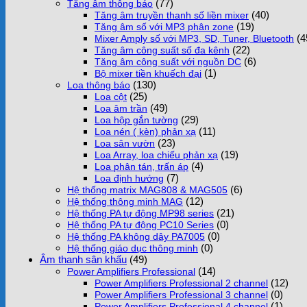
(77)
Tăng âm thông báo
(40)
Tăng âm truyền thanh số liền mixer
(19)
Tăng âm số với MP3 phân zone
(4
Mixer Amply số với MP3, SD, Tuner, Bluetooth
(22)
Tăng âm công suất số đa kênh
(6)
Tăng âm công suất với nguồn DC
(1)
Bộ mixer tiền khuếch đại
(130)
Loa thông báo
(25)
Loa cột
(49)
Loa âm trần
(29)
Loa hộp gắn tường
(11)
Loa nén ( kèn) phản xạ
(23)
Loa sân vườn
(19)
Loa Array, loa chiếu phản xạ
(4)
Loa phân tán, trấn áp
(7)
Loa định hướng
(6)
Hệ thống matrix MAG808 & MAG505
(12)
Hệ thống thông minh MAG
(21)
Hệ thống PA tự động MP98 series
(0)
Hệ thống PA tự động PC10 Series
(0)
Hệ thống PA không dây PA7005
(0)
Hệ thống giáo dục thông minh
Âm thanh sân khấu
(49)
(14)
Power Amplifiers Professional
(12)
Power Amplifiers Professional 2 channel
(0)
Power Amplifiers Professional 3 channel
(1)
Power Amplifiers Professional 4 channel