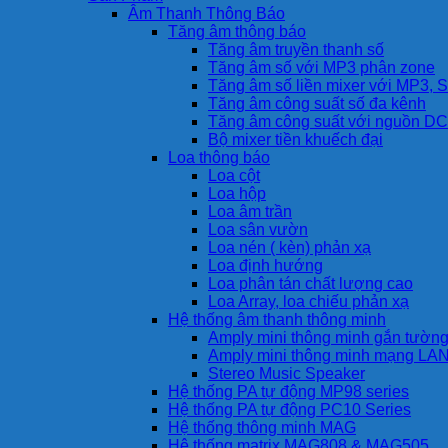
Âm Thanh Thông Báo
Tăng âm thông báo
Tăng âm truyền thanh số
Tăng âm số với MP3 phân zone
Tăng âm số liền mixer với MP3, S
Tăng âm công suất số đa kênh
Tăng âm công suất với nguồn DC
Bộ mixer tiền khuếch đại
Loa thông báo
Loa cột
Loa hộp
Loa âm trần
Loa sân vườn
Loa nén ( kèn) phản xạ
Loa định hướng
Loa phân tán chất lượng cao
Loa Array, loa chiếu phản xạ
Hệ thống âm thanh thông minh
Amply mini thông minh gắn tườn
Amply mini thông minh mạng LA
Stereo Music Speaker
Hệ thống PA tự động MP98 series
Hệ thống PA tự động PC10 Series
Hệ thống thông minh MAG
Hệ thống matrix MAG808 & MAG505