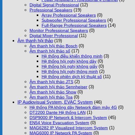
(12)
Digital Signal Professional
(19)
Professional Speakers
(0)
Array Professional Speakers
(4)
Subwoofer Professional Speakers
(14)
Full-Range Professional Speakers
(0)
Monitor Professional Speakers
(11)
Digital Mixer Professional
Âm thanh hội thảo
(19)
(0)
Âm thanh hội thảo Bosch
(17)
Âm thanh hội thảo số
(3)
Hệ thống điều khiển thông minh
(0)
Hệ thống hội nghị không dây
(0)
Hệ thống hội nghị không giấy
(2)
Hệ thống hội nghị thông minh
(11)
Hệ thống phiên dịch kỹ thuật số
(2)
Âm thanh hội thảo JTS
(3)
Âm thanh hội thảo Sennheiser
(0)
Âm thanh hội thảo Show
(0)
Âm thanh hội thảo Toa
IP Audiovisual System, EVAC System
(46)
(0)
Hệ thống PA không dây Network đám mây 4G
(1)
DT2200 Dante Hệ thống LAN
(45)
DSP9000 IP Network & Intercom System
(0)
EN54 Voice Evacuation System
(1)
MAG6282 IP Visualized Intercom System
(0)
MAG6000 IP Network PA System