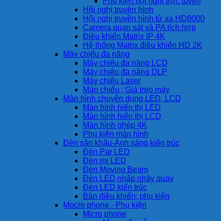
Phụ kiện hội nghị trực tuyến
Hội nghị truyền hình
Hội nghị truyền hình từ xa HD8000
Camera quan sát và PA tích hợp
Điều khiển Matrix IP 4K
Hệ thống Matrix điều khiển HD 2K
Máy chiếu đa năng
Máy chiếu đa năng LCD
Máy chiếu đa năng DLP
Máy chiếu Laser
Màn chiếu ; Giá treo máy
Màn hình chuyên dụng LED, LCD
Màn hình hiển thị LED
Màn hình hiển thị LCD
Màn hình ghép 4K
Phụ kiện màn hình
Đèn sân khấu-Ánh sáng kiến trúc
Đèn Par LED
Đèn rọi LED
Đèn Moving Beam
Đèn LED nhấp nháy quay
Đèn LED kiến trúc
Bàn điều khiển; phụ kiện
Mocro phone - Phụ kiện
Micro phone