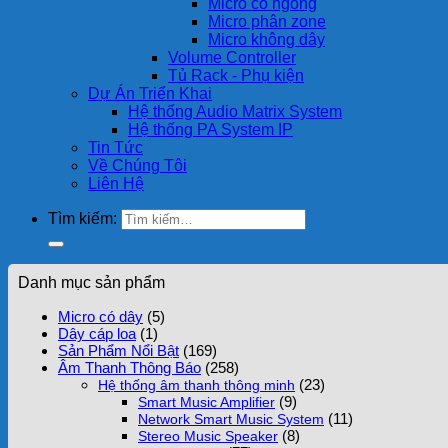
Micro cổ ngỗng
Micro phân zone
Micro không dây
Volume Controller
Tủ Rack - Phụ kiện
Dự Án Triển Khai
Hệ thống Audio Matrix System
Hệ thống PA System IP
Tin Tức
Về Chúng Tôi
Liên Hệ
Tìm kiếm:
Danh mục sản phẩm
Micro có dây
(5)
Dây cáp loa
(1)
Sản Phẩm Nổi Bật
(169)
Âm Thanh Thông Báo
(258)
(23)
Hệ thống âm thanh thông minh
(9)
Smart Music Amplifier
(11)
Network Smart Music System
(8)
Stereo Music Speaker