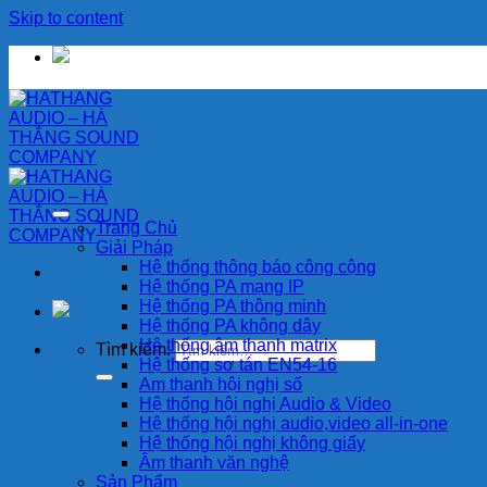
Skip to content
Trang Chủ
Giải Pháp
Hệ thống thông báo công cộng
Hệ thống PA mạng IP
Hệ thống PA thông minh
Hệ thống PA không dây
Hệ thống âm thanh matrix
Tìm kiếm:
Hệ thống sơ tán EN54-16
Am thanh hội nghị số
Hệ thống hội nghị Audio & Video
Hệ thống hội nghị audio,video all-in-one
Hệ thống hội nghị không giấy
Âm thanh văn nghệ
Sản Phẩm