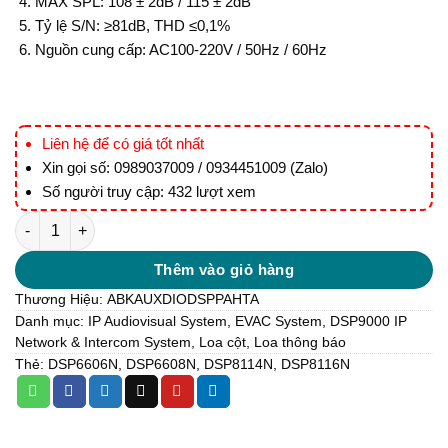
MAX SPL: 108 ± 2dB / 115 ± 2dB
Tỷ lệ S/N: ≥81dB, THD ≤0,1%
Nguồn cung cấp: AC100-220V / 50Hz / 60Hz
Liên hệ để có giá tốt nhất
Xin gọi số: 0989037009 / 0934451009 (Zalo)
Số người truy cập: 432 lượt xem
DSP8114N / DSP8116N IP/SIP Network Waterproof Column Speak
Thêm vào giỏ hàng
Thương Hiệu:
ABK
AUXDIO
DSPPA
HTA
Danh mục:
IP Audiovisual System, EVAC System
,
DSP9000 IP
Network & Intercom System
,
Loa cột
,
Loa thông báo
Thẻ:
DSP6606N
,
DSP6608N
,
DSP8114N
,
DSP8116N