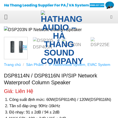
Skip
to
content
Trang chủ
/
Sản Phẩm
/
IP Audiovisual System, EVAC System
DSP8114N / DSP8116N IP/SIP Network
Waterproof Column Speaker
Giá: Liên Hệ
Công suất định mức: 60W(DSP8114N) / 120W(DSP8116N)
Tần số đáp ứng: 90Hz-16kHz
Độ nhạy: 91 ± 2dB / 94 ± 2dB