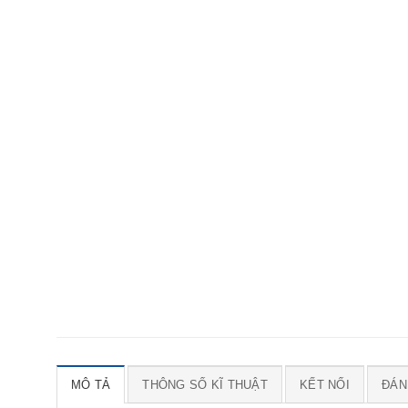
MÔ TẢ
THÔNG SỐ KĨ THUẬT
KẾT NỐI
ĐÁNH