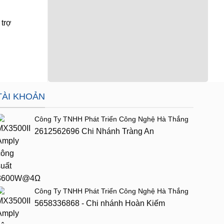
 trợ
CX3400 Thiết bị phân tần
H215 , Loa full đôi
Behringer
suất 3200W (Peak
Giá: Liên Hệ
24.750.000
₫
TÀI KHOẢN
Công Ty TNHH Phát Triển Công Nghệ Hà Thắng
2612562696 Chi Nhánh Tràng An
Công Ty TNHH Phát Triển Công Nghệ Hà Thắng
5658336868 - Chi nhánh Hoàn Kiếm