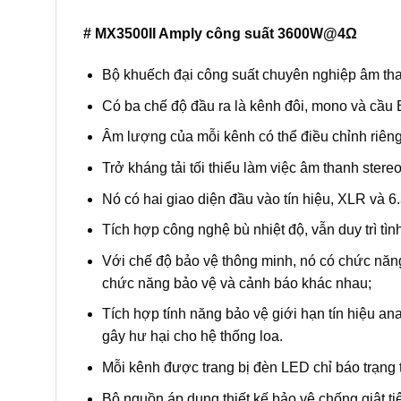
# MX3500II Amply công suất 3600W@4Ω
Bộ khuếch đại công suất chuyên nghiệp âm tha
Có ba chế độ đầu ra là kênh đôi, mono và cầu 
Âm lượng của mỗi kênh có thể điều chỉnh riêng 
Trở kháng tải tối thiểu làm việc âm thanh stere
Nó có hai giao diện đầu vào tín hiệu, XLR và 6.
Tích hợp công nghệ bù nhiệt độ, vẫn duy trì tìn
Với chế độ bảo vệ thông minh, nó có chức năn
chức năng bảo vệ và cảnh báo khác nhau;
Tích hợp tính năng bảo vệ giới hạn tín hiệu ana
gây hư hại cho hệ thống loa.
Mỗi kênh được trang bị đèn LED chỉ báo trạng th
Bộ nguồn áp dụng thiết kế bảo vệ chống giật t