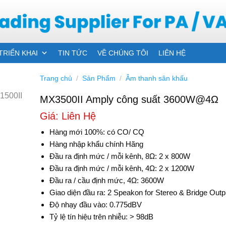
TRIỂN KHAI
TIN TỨC
VỀ CHÚNG TÔI
LIÊN HỆ
Trang chủ
/
Sản Phẩm
/
Âm thanh sân khấu
MX3500II Amply công suất 3600W@4Ω
Giá: Liên Hệ
Hàng mới 100%: có CO/ CQ
Hàng nhập khẩu chính Hãng
Đầu ra định mức / mỗi kênh, 8Ω: 2 x 800W
Đầu ra định mức / mỗi kênh, 4Ω: 2 x 1200W
Đầu ra / cầu định mức, 4Ω: 3600W
Giao diện đầu ra: 2 Speakon for Stereo & Bridge Outp
Độ nhạy đầu vào: 0.775dBV
Tỷ lệ tín hiệu trên nhiễu: > 98dB