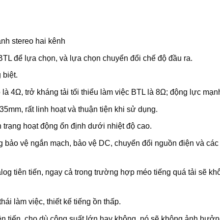
nh stereo hai kênh
BTL để lựa chọn, và lựa chọn chuyển đổi chế độ đầu ra.
biệt.
o là 4Ω, trở kháng tải tối thiểu làm việc BTL là 8Ω; động lực mạ
35mm, rất linh hoạt và thuận tiện khi sử dụng.
h trạng hoạt động ổn định dưới nhiệt độ cao.
g bảo vệ ngắn mạch, bảo vệ DC, chuyển đổi nguồn điện và các
log tiên tiến, ngay cả trong trường hợp méo tiếng quá tải sẽ kh
ái làm việc, thiết kế tiếng ồn thấp.
iên tiến, cho dù công suất lớn hay không, nó sẽ không ảnh hưở