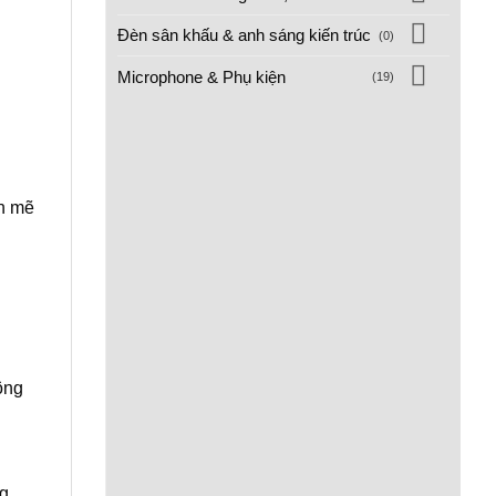
Đèn sân khấu & anh sáng kiến trúc
(0)
Microphone & Phụ kiện
(19)
nh mẽ
ông
ng