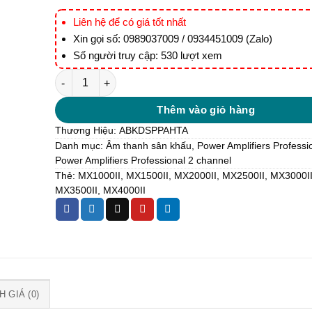
Liên hệ để có giá tốt nhất
Xin gọi số: 0989037009 / 0934451009 (Zalo)
Số người truy cập: 530 lượt xem
MX3500II Amply công suất 3600W@4Ω số lượng
Thêm vào giỏ hàng
Thương Hiệu:
ABK
DSPPA
HTA
Danh mục:
Âm thanh sân khấu
,
Power Amplifiers Professi
Power Amplifiers Professional 2 channel
Thẻ:
MX1000II
,
MX1500II
,
MX2000II
,
MX2500II
,
MX3000I
MX3500II
,
MX4000II
 GIÁ (0)