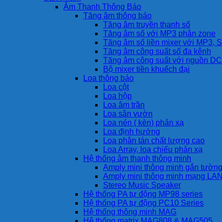
Âm Thanh Thông Báo
Tăng âm thông báo
Tăng âm truyền thanh số
Tăng âm số với MP3 phân zone
Tăng âm số liền mixer với MP3, S
Tăng âm công suất số đa kênh
Tăng âm công suất với nguồn DC
Bộ mixer tiền khuếch đại
Loa thông báo
Loa cột
Loa hộp
Loa âm trần
Loa sân vườn
Loa nén ( kèn) phản xạ
Loa định hướng
Loa phân tán chất lượng cao
Loa Array, loa chiếu phản xạ
Hệ thống âm thanh thông minh
Amply mini thông minh gắn tườn
Amply mini thông minh mạng LA
Stereo Music Speaker
Hệ thống PA tự động MP98 series
Hệ thống PA tự động PC10 Series
Hệ thống thông minh MAG
Hệ thống matrix MAG808 & MAG505