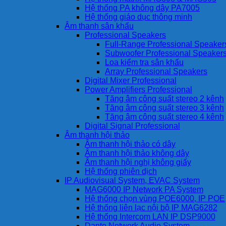
Hệ thống PA không dây PA7005
Hệ thống giáo dục thông minh
Âm thanh sân khấu
Professional Speakers
Full-Range Professional Speaker
Subwoofer Professional Speaker
Loa kiểm tra sân khấu
Array Professional Speakers
Digital Mixer Professional
Power Amplifiers Professional
Tăng âm công suất stereo 2 kênh
Tăng âm công suất stereo 3 kênh
Tăng âm công suất stereo 4 kênh
Digital Signal Professional
Âm thanh hội thảo
Âm thanh hội thảo có dây
Âm thanh hội thảo không dây
Âm thanh hội nghị không giấy
Hệ thống phiên dịch
IP Audiovisual System, EVAC System
MAG6000 IP Network PA System
Hệ thống chọn vùng POE6000, IP POE
Hệ thống liên lạc nội bộ IP MAG6282
Hệ thống Intercom LAN IP DSP9000
Dante Network Audio System