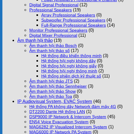
(12)
Digital Signal Professional
(19)
Professional Speakers
(0)
Array Professional Speakers
(4)
Subwoofer Professional Speakers
(14)
Full-Range Professional Speakers
(0)
Monitor Professional Speakers
(11)
Digital Mixer Professional
Âm thanh hội thảo
(19)
(0)
Âm thanh hội thảo Bosch
(17)
Âm thanh hội thảo số
(3)
Hệ thống điều khiển thông minh
(0)
Hệ thống hội nghị không dây
(0)
Hệ thống hội nghị không giấy
(2)
Hệ thống hội nghị thông minh
(11)
Hệ thống phiên dịch kỹ thuật số
(2)
Âm thanh hội thảo JTS
(3)
Âm thanh hội thảo Sennheiser
(0)
Âm thanh hội thảo Show
(0)
Âm thanh hội thảo Toa
IP Audiovisual System, EVAC System
(46)
(0)
Hệ thống PA không dây Network đám mây 4G
(1)
DT2200 Dante Hệ thống LAN
(45)
DSP9000 IP Network & Intercom System
(0)
EN54 Voice Evacuation System
(1)
MAG6282 IP Visualized Intercom System
(0)
MAG6000 IP Network PA System