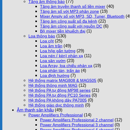
(77)
Tăng âm thông báo
(40)
Tăng âm truyền thanh số liền mixer
(19)
Tăng âm số với MP3 phân zone
(4
Mixer Amply số với MP3, SD, Tuner, Bluetooth
(22)
Tăng âm công suất số đa kênh
(6)
Tăng âm công suất với nguồn DC
(1)
Bộ mixer tiền khuếch đại
(130)
Loa thông báo
(25)
Loa cột
(49)
Loa âm trần
(29)
Loa hộp gắn tường
(11)
Loa nén ( kèn) phản xạ
(23)
Loa sân vườn
(19)
Loa Array, loa chiếu phản xạ
(4)
Loa phân tán, trấn áp
(7)
Loa định hướng
(6)
Hệ thống matrix MAG808 & MAG505
(12)
Hệ thống thông minh MAG
(21)
Hệ thống PA tự động MP98 series
(0)
Hệ thống PA tự động PC10 Series
(0)
Hệ thống PA không dây PA7005
(0)
Hệ thống giáo dục thông minh
Âm thanh sân khấu
(49)
(14)
Power Amplifiers Professional
(12)
Power Amplifiers Professional 2 channel
(0)
Power Amplifiers Professional 3 channel
(1)
Power Amplifiers Professional 4 channel