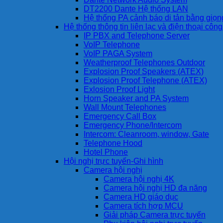
DT2200 Dante Hệ thống LAN
Hệ thống PA cảnh báo di tản bằng giọ
Hệ thống thông tin liên lạc và điện thoại côn
IP PBX and Telephone Server
VoIP Telephone
VoIP PAGA System
Weatherproof Telephones Outdoor
Explosion Proof Speakers (ATEX)
Explosion Proof Telephone (ATEX)
Exlosion Proof Light
Horn Speaker and PA System
Wall Mount Telephones
Emergency Call Box
Emergency Phone/Intercom
Intercom: Cleanroom, window, Gate
Telephone Hood
Hotel Phone
Hội nghị trực tuyến-Ghi hình
Camera hội nghị
Camera hội nghị 4K
Camera hội nghị HD đa năng
Camera HD giáo dục
Camera tích hợp MCU
Giải pháp Camera trực tuyến