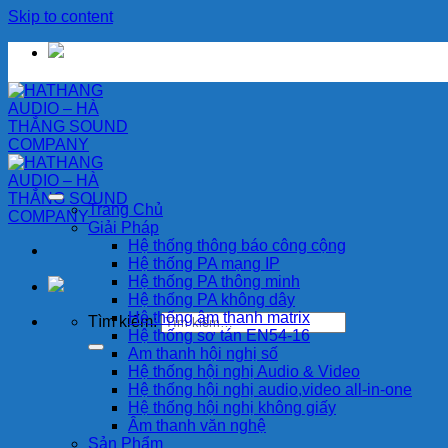
Skip to content
Trang Chủ
Giải Pháp
Hệ thống thông báo công cộng
Hệ thống PA mạng IP
Hệ thống PA thông minh
Hệ thống PA không dây
Hệ thống âm thanh matrix
Tìm kiếm:
Hệ thống sơ tán EN54-16
Am thanh hội nghị số
Hệ thống hội nghị Audio & Video
Hệ thống hội nghị audio,video all-in-one
Hệ thống hội nghị không giấy
Âm thanh văn nghệ
Sản Phẩm