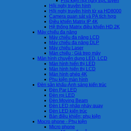
Phụ kiện hội nghị trực tuyến
Hội nghị truyền hình
Hội nghị truyền hình từ xa HD8000
Camera quan sát và PA tích hợp
Điều khiển Matrix IP 4K
Hệ thống Matrix điều khiển HD 2K
Máy chiếu đa năng
Máy chiếu đa năng LCD
Máy chiếu đa năng DLP
Máy chiếu Laser
Màn chiếu ; Giá treo máy
Màn hình chuyên dụng LED, LCD
Màn hình hiển thị LED
Màn hình hiển thị LCD
Màn hình ghép 4K
Phụ kiện màn hình
Đèn sân khấu-Ánh sáng kiến trúc
Đèn Par LED
Đèn rọi LED
Đèn Moving Beam
Đèn LED nhấp nháy quay
Đèn LED kiến trúc
Bàn điều khiển; phụ kiện
Mocro phone - Phụ kiện
Micro phone