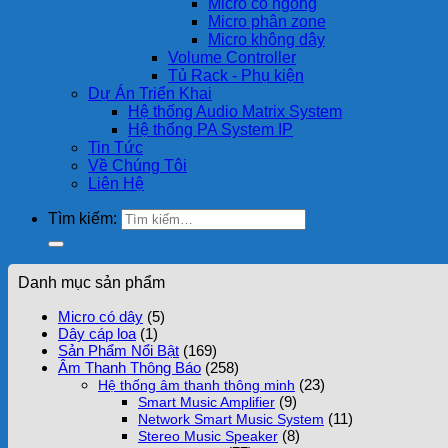
Micro cổ ngỗng
Micro phân zone
Micro không dây
Volume Controller
Tủ Rack - Phụ kiện
Dự Án Triển Khai
Hệ thống Audio Matrix System
Hệ thống PA System IP
Tin Tức
Về Chúng Tôi
Liên Hệ
Tìm kiếm:
Danh mục sản phẩm
Micro có dây
(5)
Dây cáp loa
(1)
Sản Phẩm Nổi Bật
(169)
Âm Thanh Thông Báo
(258)
(23)
Hệ thống âm thanh thông minh
(9)
Smart Music Amplifier
(11)
Network Smart Music System
(8)
Stereo Music Speaker