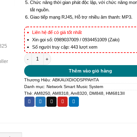
Chức năng thời gian phát độc lập, với chức năng mo
tắt nguồn.
Giao tiếp mạng RJ45, Hỗ trợ nhiều âm thanh: MP3.
Liên hệ để có giá tốt nhất
Xin gọi số: 0989037009 / 0934451009 (Zalo)
Số người truy cập: 443 lượt xem
DM848 NETWORK MUSIC HOST WITH AMPLIFIER số l
Thêm vào giỏ hàng
Thương Hiệu:
ABK
AUXDIO
DSPPA
HTA
Danh mục:
Network Smart Music System
Thẻ:
AM8250
,
AM8318
,
Am8320
,
DM848
,
HM6813II