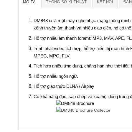
MÔ TẢ
THÔNG SỐ KĨ THUẬT
KẾT NỐI
ĐÁNH
DM848 ia là một máy nghe nhạc mạng thông minh v
kênh truyền âm thanh và nhiều giao diện, nó có thể 
Hỗ trợ nhiều âm thanh foramt: MP3, MAV, APE, F
Trình phát video tích hợp, hỗ trợ hiển thị màn h
MPEG, MPG, FLV.
Tích hợp nhiều ứng dụng, chẳng hạn như thời tiết,
Hỗ trợ nhiều ngôn ngữ.
Hỗ trợ giao thức DLNA / Airplay
Có khả năng đọc, sao chép và xóa nội dung trong đi