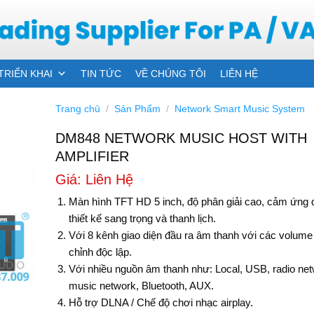
TRIỂN KHAI
TIN TỨC
VỀ CHÚNG TÔI
LIÊN HỆ
Trang chủ
/
Sản Phẩm
/
Network Smart Music System
DM848 NETWORK MUSIC HOST WITH
AMPLIFIER
Giá: Liên Hệ
Màn hình TFT HD 5 inch, độ phân giải cao, cảm ứng 
thiết kế sang trọng và thanh lịch.
Với 8 kênh giao diện đầu ra âm thanh với các volume
chỉnh độc lập.
Với nhiều nguồn âm thanh như: Local, USB, radio net
music network, Bluetooth, AUX.
Hỗ trợ DLNA / Chế độ chơi nhạc airplay.