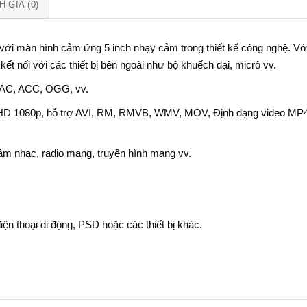
 GIÁ (0)
ới màn hình cảm ứng 5 inch nhạy cảm trong thiết kế công nghệ. Vớ
kết nối với các thiết bị bên ngoài như bộ khuếch đại, micrô vv.
LAC, ACC, OGG, vv.
ình HD 1080p, hỗ trợ AVI, RM, RMVB, WMV, MOV, Định dạng video MP4
 âm nhạc, radio mạng, truyền hình mạng vv.
ện thoại di động, PSD hoặc các thiết bị khác.