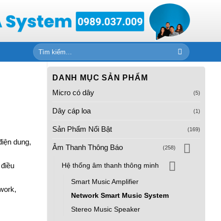
Tìm
kiếm:
DANH MỤC SẢN PHẨM
Micro có dây
(5)
Dây cáp loa
(1)
Sản Phẩm Nổi Bật
(169)
điện dung,
Âm Thanh Thông Báo
(258)
Hệ thống âm thanh thông minh
 điều
Smart Music Amplifier
work,
Network Smart Music System
Stereo Music Speaker