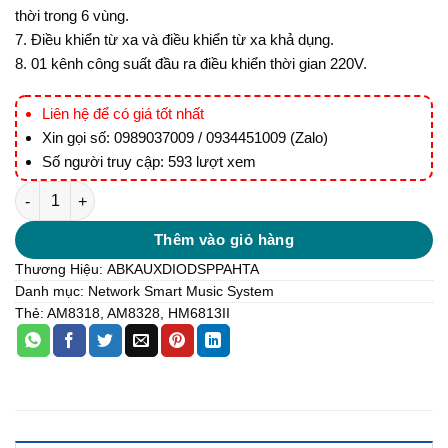
thời trong 6 vùng.
7. Điều khiển từ xa và điều khiển từ xa khả dụng.
8. 01 kênh công suất đầu ra điều khiển thời gian 220V.
Liên hệ để có giá tốt nhất
Xin gọi số: 0989037009 / 0934451009 (Zalo)
Số người truy cập: 593 lượt xem
HM6813II GRAND FAMILY MUSIC SYSTEM số lượng
Thêm vào giỏ hàng
Thương Hiệu:
ABK
AUXDIO
DSPPA
HTA
Danh mục:
Network Smart Music System
Thẻ:
AM8318
,
AM8328
,
HM6813II