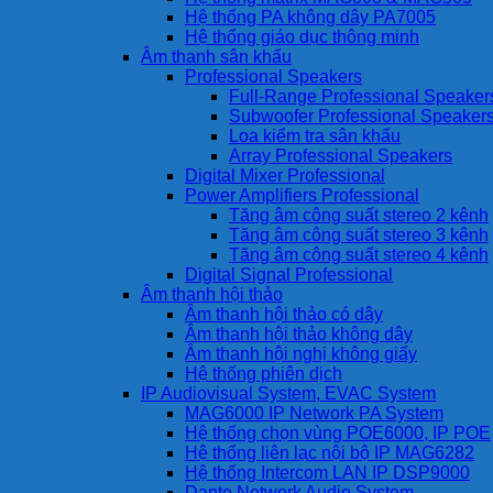
Hệ thống PA không dây PA7005
Hệ thống giáo dục thông minh
Âm thanh sân khấu
Professional Speakers
Full-Range Professional Speaker
Subwoofer Professional Speaker
Loa kiểm tra sân khấu
Array Professional Speakers
Digital Mixer Professional
Power Amplifiers Professional
Tăng âm công suất stereo 2 kênh
Tăng âm công suất stereo 3 kênh
Tăng âm công suất stereo 4 kênh
Digital Signal Professional
Âm thanh hội thảo
Âm thanh hội thảo có dây
Âm thanh hội thảo không dây
Âm thanh hội nghị không giấy
Hệ thống phiên dịch
IP Audiovisual System, EVAC System
MAG6000 IP Network PA System
Hệ thống chọn vùng POE6000, IP POE
Hệ thống liên lạc nội bộ IP MAG6282
Hệ thống Intercom LAN IP DSP9000
Dante Network Audio System