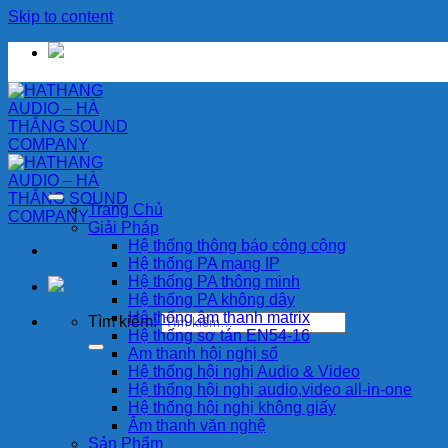
Skip to content
Trang Chủ
Giải Pháp
Hệ thống thông báo công cộng
Hệ thống PA mạng IP
Hệ thống PA thông minh
Hệ thống PA không dây
Hệ thống âm thanh matrix
Tìm kiếm:
Hệ thống sơ tán EN54-16
Am thanh hội nghị số
Hệ thống hội nghị Audio & Video
Hệ thống hội nghị audio,video all-in-one
Hệ thống hội nghị không giấy
Âm thanh văn nghệ
Sản Phẩm