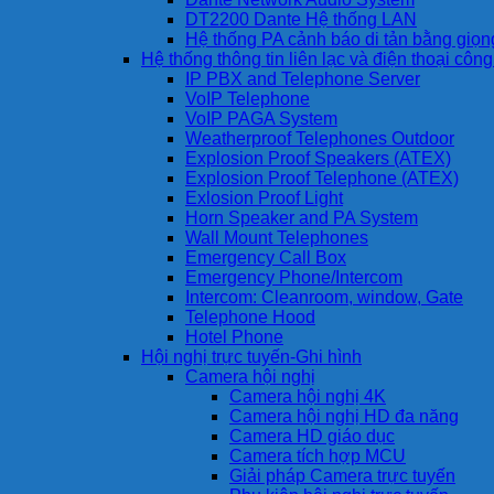
DT2200 Dante Hệ thống LAN
Hệ thống PA cảnh báo di tản bằng giọ
Hệ thống thông tin liên lạc và điện thoại côn
IP PBX and Telephone Server
VoIP Telephone
VoIP PAGA System
Weatherproof Telephones Outdoor
Explosion Proof Speakers (ATEX)
Explosion Proof Telephone (ATEX)
Exlosion Proof Light
Horn Speaker and PA System
Wall Mount Telephones
Emergency Call Box
Emergency Phone/Intercom
Intercom: Cleanroom, window, Gate
Telephone Hood
Hotel Phone
Hội nghị trực tuyến-Ghi hình
Camera hội nghị
Camera hội nghị 4K
Camera hội nghị HD đa năng
Camera HD giáo dục
Camera tích hợp MCU
Giải pháp Camera trực tuyến