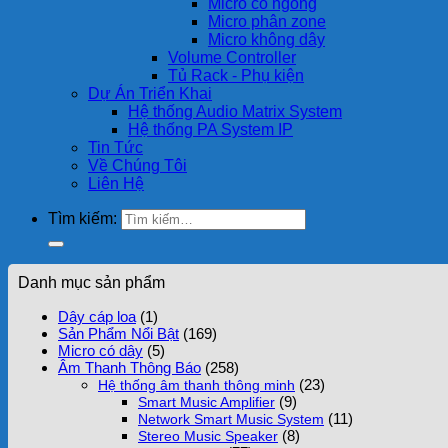
Micro cổ ngỗng
Micro phân zone
Micro không dây
Volume Controller
Tủ Rack - Phụ kiện
Dự Án Triển Khai
Hệ thống Audio Matrix System
Hệ thống PA System IP
Tin Tức
Về Chúng Tôi
Liên Hệ
Tìm kiếm:
Danh mục sản phẩm
Dây cáp loa
(1)
Sản Phẩm Nổi Bật
(169)
Micro có dây
(5)
Âm Thanh Thông Báo
(258)
(23)
Hệ thống âm thanh thông minh
(9)
Smart Music Amplifier
(11)
Network Smart Music System
(8)
Stereo Music Speaker