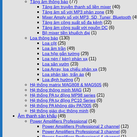
(77)
Tăng âm thông báo
(40)
Tăng âm truyền thanh số liền mixer
(19)
Tăng âm số với MP3 phân zone
(4
Mixer Amply số với MP3, SD, Tuner, Bluetooth
(22)
Tăng âm công suất số đa kênh
(6)
Tăng âm công suất với nguồn DC
(1)
Bộ mixer tiền khuếch đại
(130)
Loa thông báo
(25)
Loa cột
(49)
Loa âm trần
(29)
Loa hộp gắn tường
(11)
Loa nén ( kèn) phản xạ
(23)
Loa sân vườn
(19)
Loa Array, loa chiếu phản xạ
(4)
Loa phân tán, trấn áp
(7)
Loa định hướng
(6)
Hệ thống matrix MAG808 & MAG505
(12)
Hệ thống thông minh MAG
(21)
Hệ thống PA tự động MP98 series
(0)
Hệ thống PA tự động PC10 Series
(0)
Hệ thống PA không dây PA7005
(0)
Hệ thống giáo dục thông minh
Âm thanh sân khấu
(49)
(14)
Power Amplifiers Professional
(12)
Power Amplifiers Professional 2 channel
(0)
Power Amplifiers Professional 3 channel
(1)
Power Amplifiers Professional 4 channel