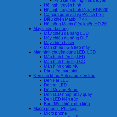
Phụ kiện hội nghị trực tuyến
Hội nghị truyền hình
Hội nghị truyền hình từ xa HD8000
Camera quan sát và PA tích hợp
Điều khiển Matrix IP 4K
Hệ thống Matrix điều khiển HD 2K
Máy chiếu đa năng
Máy chiếu đa năng LCD
Máy chiếu đa năng DLP
Máy chiếu Laser
Màn chiếu ; Giá treo máy
Màn hình chuyên dụng LED, LCD
Màn hình hiển thị LED
Màn hình hiển thị LCD
Màn hình ghép 4K
Phụ kiện màn hình
Đèn sân khấu-Ánh sáng kiến trúc
Đèn Par LED
Đèn rọi LED
Đèn Moving Beam
Đèn LED nhấp nháy quay
Đèn LED kiến trúc
Bàn điều khiển; phụ kiện
Mocro phone - Phụ kiện
Micro phone