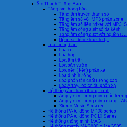
Âm Thanh Thông Báo
Tăng âm thông báo
Tăng âm truyền thanh số
Tăng âm số với MP3 phân zone
Tăng âm số liền mixer với MP3, S
Tăng âm công suất số đa kênh
Tăng âm công suất với nguồn DC
Bộ mixer tiền khuếch đại
Loa thông báo
Loa cột
Loa hộp
Loa âm trần
Loa sân vườn
Loa nén ( kèn) phản xạ
Loa định hướng
Loa phân tán chất lượng cao
Loa Array, loa chiếu phản xạ
Hệ thống âm thanh thông minh
Amply mini thông minh gắn tườn
Amply mini thông minh mạng LA
Stereo Music Speaker
Hệ thống PA tự động MP98 series
Hệ thống PA tự động PC10 Series
Hệ thống thông minh MAG
Hệ thống matrix MAG808 & MAG505