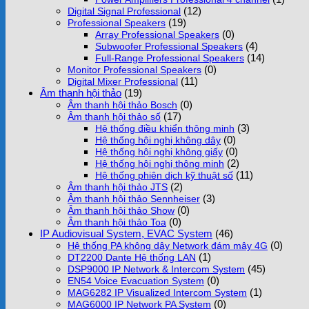
(12)
Digital Signal Professional
(19)
Professional Speakers
(0)
Array Professional Speakers
(4)
Subwoofer Professional Speakers
(14)
Full-Range Professional Speakers
(0)
Monitor Professional Speakers
(11)
Digital Mixer Professional
Âm thanh hội thảo
(19)
(0)
Âm thanh hội thảo Bosch
(17)
Âm thanh hội thảo số
(3)
Hệ thống điều khiển thông minh
(0)
Hệ thống hội nghị không dây
(0)
Hệ thống hội nghị không giấy
(2)
Hệ thống hội nghị thông minh
(11)
Hệ thống phiên dịch kỹ thuật số
(2)
Âm thanh hội thảo JTS
(3)
Âm thanh hội thảo Sennheiser
(0)
Âm thanh hội thảo Show
(0)
Âm thanh hội thảo Toa
IP Audiovisual System, EVAC System
(46)
(0)
Hệ thống PA không dây Network đám mây 4G
(1)
DT2200 Dante Hệ thống LAN
(45)
DSP9000 IP Network & Intercom System
(0)
EN54 Voice Evacuation System
(1)
MAG6282 IP Visualized Intercom System
(0)
MAG6000 IP Network PA System